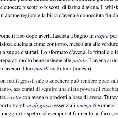
 cuocere biscotti o biscotti di farina d'avena. Il whis
n alcune regioni e la birra d'avena è conosciuta fin da
come il riso dopo averla lasciata a bagno in
acqua
per
liziosa cucinata come contorno, mescolata alle verdur
a zuppe e stufati. Lo sformato d'avena, le frittelle o l
preparati molto bene insieme alle
patate
. L'avena arric
e d'avena) il tuo
muesli
mattutino (muesli).
n molti grassi, sale o zucchero può rendere poco salu
rtanto, assicurati di seguire una dieta povera di zuccher
stre
ricette
con avena o prodotti a base di avena. Tuttav
porto tra gli
acidi grassi
essenziali
omega-6
e omega-
à maggiori rispetto ad esempio al frumento, al farro, e