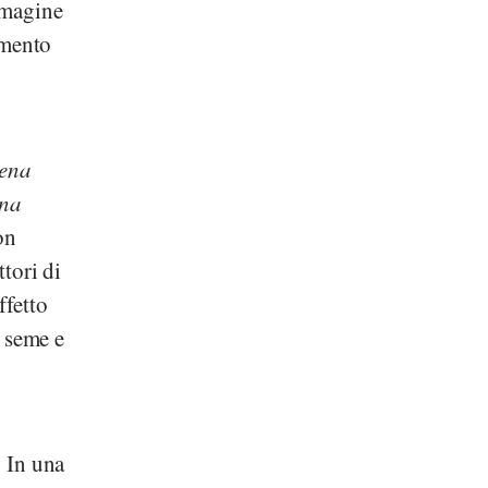
immagine
amento
ena
na
on
ttori di
ffetto
a seme e
. In una