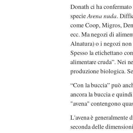
Donath
ci ha confermato 
specie
Avena nuda
. Diff
come
Coop
,
Migros
,
Den
ecc. Ma negozi di alimen
Alnatura
) o i negozi no
Spesso la etichettano co
alimentare cruda”. Nei n
produzione biologica. Se 
“Con la buccia” può anch
ancora la buccia e quind
"avena" contengono quasi
L'avena è generalmente d
seconda delle dimensioni 