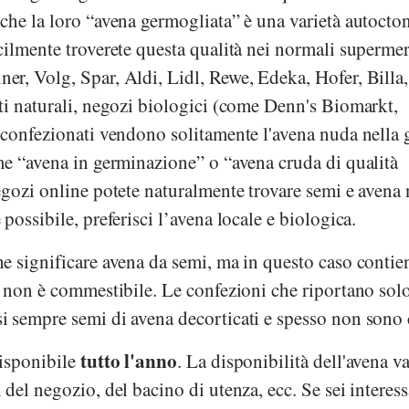
che la loro “avena germogliata” è una varietà autocton
icilmente troverete questa qualità nei normali supermer
ner
,
Volg
,
Spar
,
Aldi
,
Lidl
,
Rewe
,
Edeka
,
Hofer
,
Billa
ti naturali, negozi biologici (come
Denn's Biomarkt
,
n confezionati vendono solitamente l'avena nuda nella
me “avena in germinazione” o “avena cruda di qualità
egozi online potete naturalmente trovare semi e avena
possibile, preferisci l’avena locale e biologica.
e significare avena da semi, ma in questo caso contie
i non è commestibile. Le confezioni che riportano sol
 sempre semi di avena decorticati e spesso non sono 
tutto l'anno
isponibile
. La disponibilità dell'avena va
del negozio, del bacino di utenza, ecc. Se sei interess