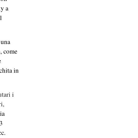
ky a
l
 una
e, come
e
chita in
tari i
i,
ia
3
cc.