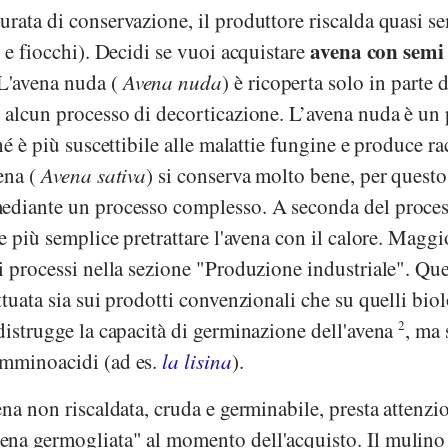
rata di conservazione, il produttore riscalda quasi s
avena con semi
i e fiocchi). Decidi se vuoi acquistare
 L'avena nuda (
Avena nuda
) è ricoperta solo in parte d
 alcun processo di decorticazione. L’avena nuda è un 
hé è più suscettibile alle malattie fungine e produce ra
ena (
Avena sativa
) si conserva molto bene, per questo
ediante un processo complesso. A seconda del proces
e più semplice pretrattare l'avena con il calore. Maggi
i processi nella sezione "Produzione industriale". Que
ttuata sia sui prodotti convenzionali che su quelli biol
distrugge la capacità di germinazione dell'avena
2
, ma 
amminoacidi (ad es.
la lisina
).
ena non riscaldata, cruda e germinabile, presta attenzi
na germogliata" al momento dell'acquisto. Il mulino