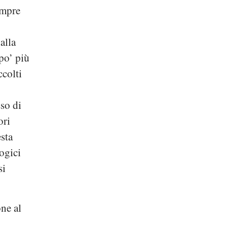
empre
alla
po’ più
ccolti
so di
ori
sta
ogici
si
one al