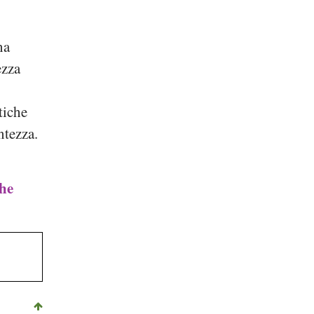
na
ezza
.
tiche
ntezza.
che