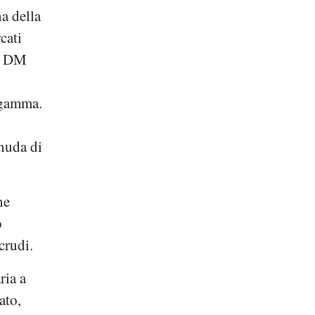
a della
cati
,
DM
 gamma.
 nuda di
ne
o
crudi.
ria a
ato,