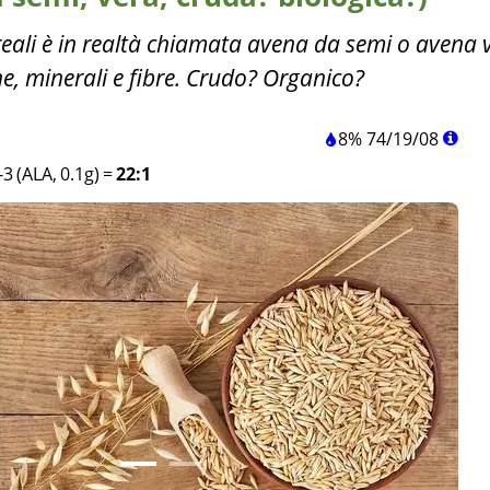
ali è in realtà chiamata avena da semi o avena ve
ne, minerali e fibre. Crudo? Organico?
8%
74
/
19
/
08
3 (ALA, 0.1g)
=
22:1