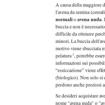
A causa della maggiore du
l'avena da semina (cereal
normali
avena nuda
o
.
buccia e non è necessario
difficile da ottenere perc
minori. La buccia dell'av
motivo viene sbucciata m
pelatura
1
, potrebbe esser
informazioni sui possibil
“essiccazione” viene effe
(biologico). Non solo si 
perdono anche preziosi 
Se desideri acquistare av
nome "avena nuda" o "ave