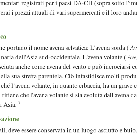
alimentari registrati per i paesi DA-CH (sopra sotto l'
verai i prezzi attuali di vari supermercati e il loro and
ica
he portano il nome avena selvatica: L'avena sorda (
Av
ginaria dell'Asia sud-occidentale. L'avena volante (
Ave
sciuta anche come avena del vento e può incrociarsi c
della sua stretta parentela. Ciò infastidisce molti produ
rché l’avena volante, in quanto erbaccia, ha un grave e
i ritiene che l'avena volante si sia evoluta dall'avena d
in Asia.
3
vazione
ali, deve essere conservata in un luogo asciutto e buio