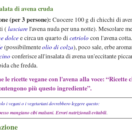
salata di avena cruda
one (per 3 persone):
Cuocere 100 g di chicchi di ave
ti (
lasciare
l'avena nuda per una notte). Mescolare m
e dolce
e circa un quarto di
cetriolo
con l'avena cotta
le
(possibilmente
olio di colza
), poco sale, erbe aroma
cino
conferisce all'insalata di avena un'eccitante picca
pida che fredda.
e le ricette vegane con l'avena alla voce: “Ricette 
ontengono più questo ingrediente”.
lo i vegani o i vegetariani dovrebbero leggere questo:
pesso mangiano cibi malsani. Errori nutrizionali evitabili
.
azione