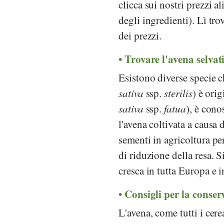
clicca sui nostri prezzi 
degli ingredienti). Lì tro
dei prezzi.
Trovare l'avena selvat
Esistono diverse specie c
sativa
ssp.
sterilis
) è ori
sativa
ssp.
fatua
), è cono
l'avena coltivata a causa 
sementi in agricoltura pe
di riduzione della resa. S
cresca in tutta Europa e 
Consigli per la conser
L'avena, come tutti i cere