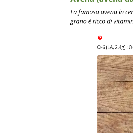
La famosa avena in cere
grano è ricco di vitami
Ω-6 (LA, 2.4g)
:
Ω-