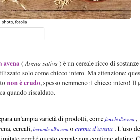
ell, Wikipedia
a avena
(
Avena sativa
)
è un cereale ricco di sostanze
tilizzato solo come chicco intero. Ma attenzione: que
non è crudo
ito
, spesso nemmeno il chicco intero! Il 
ica quando riscaldato.
epara un'ampia varietà di prodotti, come
,
fiocchi d'avena
ena, cereali,
o
crema d'avena
. L'uso de
bevande all'avena
 limitato perché questo cereale non contiene glutine. 