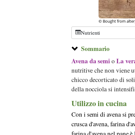
©
CC-by-sa 3.0
, H. Z
Nutrienti
Sommario
Avena da semi
La ver
o
nutritive che non viene u
chicco decorticato di sol
della nocciola si intensif
Utilizzo in cucina
Con i semi di avena si pr
crusca d'avena, farina d'av
farina d'avena nel pane è