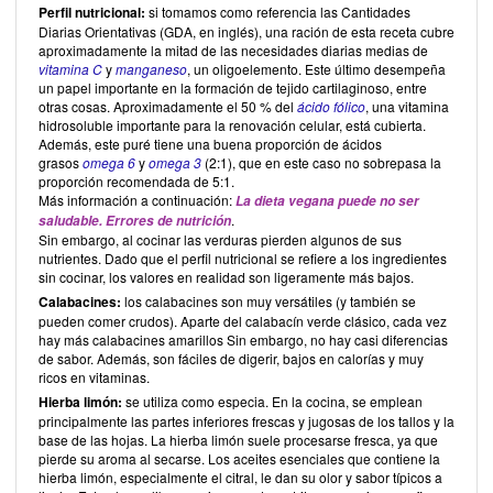
Perfil nutricional:
si tomamos como referencia las Cantidades
Diarias Orientativas (GDA, en inglés), una ración de esta receta cubre
aproximadamente la mitad de las necesidades diarias medias de
vitamina C
y
manganeso
, un oligoelemento. Este último desempeña
un papel importante en la formación de tejido cartilaginoso, entre
otras cosas. Aproximadamente el 50 % del
ácido fólico
, una vitamina
hidrosoluble importante para la renovación celular, está cubierta.
Además, este puré tiene una buena proporción de ácidos
grasos
omega 6
y
omega 3
(2:1), que en este caso no sobrepasa la
proporción recomendada de 5:1.
Más información a continuación:
La dieta vegana puede no ser
.
saludable.
Errores de nutrición
Sin embargo, al cocinar las verduras pierden algunos de sus
nutrientes. Dado que el perfil nutricional se refiere a los ingredientes
sin cocinar, los valores en realidad son ligeramente más bajos.
Calabacines:
los calabacines son muy versátiles (y también se
pueden comer crudos). Aparte del calabacín verde clásico, cada vez
hay más calabacines amarillos Sin embargo, no hay casi diferencias
de sabor. Además, son fáciles de digerir, bajos en calorías y muy
ricos en vitaminas.
Hierba limón:
se utiliza como especia. En la cocina, se emplean
principalmente las partes inferiores frescas y jugosas de los tallos y la
base de las hojas. La hierba limón suele procesarse fresca, ya que
pierde su aroma al secarse. Los aceites esenciales que contiene la
hierba limón, especialmente el citral, le dan su olor y sabor típicos a