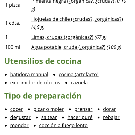
Pimienta negra (¿orgánica?, ¿cruda?)
(0,10
1
pizca
g)
Hojuelas de chile (¿crudas?, ¿orgánicas?)
1
cdta.
(4,5 g)
1
Limas, crudas (¿orgánicas?)
(67 g)
100
ml
Agua potable, cruda (¿orgánica?)
(100 g)
Utensilios de cocina
batidora manual
cocina (artefacto)
exprimidor de cítricos
cazuela
Tipo de preparación
cocer
picar o moler
prensar
dorar
degustar
saltear
hacer puré
rebajar
mondar
cocción a fuego lento