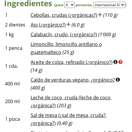
Ingredientes
(para
personas
,
)
1
Cebollas, crudas (¿orgánicas?)
(110 g)
2
dientes
Ajo (¿orgánico?)
(6,0 g)
1
kg
Calabacín, crudo, (¿orgánico?)
(1'000 g)
Limoncillo, limoncillo antillano o
1
penca
guatemalteco
(25 g)
Aceite de colza, refinado (¿orgánico?)
1
cda.
(14 g)
Caldo de verduras vegano, ¿orgánico?
400
ml
(400 g)
Leche de coco, cruda (leche de coco,
200
ml
¿orgánica?)
(203 g)
Sal de mesa (¿sal de mesa, cruda?,
1
pizca
¿orgánica?)
(0,40 g)