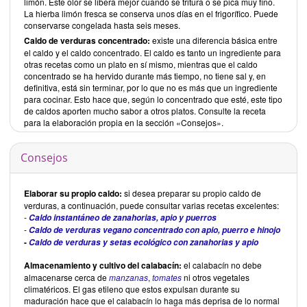
limón. Este olor se libera mejor cuando se tritura o se pica muy fino.
La hierba limón fresca se conserva unos días en el frigorífico. Puede
conservarse congelada hasta seis meses.
Caldo de verduras concentrado:
existe una diferencia básica entre
el caldo y el caldo concentrado. El caldo es tanto un ingrediente para
otras recetas como un plato en sí mismo, mientras que el caldo
concentrado se ha hervido durante más tiempo, no tiene sal y, en
definitiva, está sin terminar, por lo que no es más que un ingrediente
para cocinar. Esto hace que, según lo concentrado que esté, este tipo
de caldos aporten mucho sabor a otros platos. Consulte la receta
para la elaboración propia en la sección «Consejos».
Consejos
Elaborar su propio caldo:
si desea preparar su propio caldo de
verduras, a continuación, puede consultar varias recetas excelentes:
-
Caldo instantáneo de zanahorias, apio y puerros
-
Caldo de verduras vegano concentrado con apio, puerro e hinojo
-
Caldo de verduras y setas ecológico con zanahorias y apio
Almacenamiento y cultivo del calabacín:
el calabacín no debe
almacenarse cerca de
manzanas
,
tomates
ni otros vegetales
climatéricos. El gas etileno que estos expulsan durante su
maduración hace que el calabacín lo haga más deprisa de lo normal