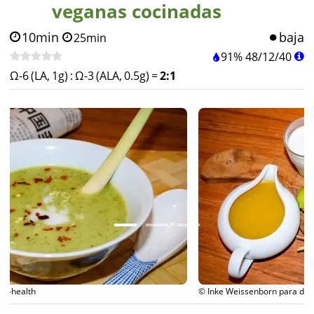
veganas cocinadas
10min
baja
25min
91%
48
/
12
/
40
Ω-6 (LA, 1g)
:
Ω-3 (ALA, 0.5g)
=
2:1
© Inke Weissenborn para diet-health