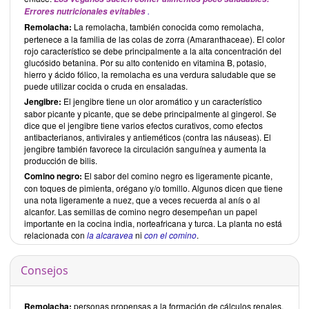
.
Errores nutricionales evitables
Remolacha:
La remolacha, también conocida como remolacha,
pertenece a la familia de las colas de zorra (Amaranthaceae). El color
rojo característico se debe principalmente a la alta concentración del
glucósido betanina. Por su alto contenido en vitamina B, potasio,
hierro y ácido fólico, la remolacha es una verdura saludable que se
puede utilizar cocida o cruda en ensaladas.
Jengibre:
El jengibre tiene un olor aromático y un característico
sabor picante y picante, que se debe principalmente al gingerol. Se
dice que el jengibre tiene varios efectos curativos, como efectos
antibacterianos, antivirales y antieméticos (contra las náuseas). El
jengibre también favorece la circulación sanguínea y aumenta la
producción de bilis.
Comino negro:
El sabor del comino negro es ligeramente picante,
con toques de pimienta, orégano y/o tomillo. Algunos dicen que tiene
una nota ligeramente a nuez, que a veces recuerda al anís o al
alcanfor. Las semillas de comino negro desempeñan un papel
importante en la cocina india, norteafricana y turca. La planta no está
relacionada con
la alcaravea
ni
con el comino
.
Consejos
Remolacha:
personas propensas a la formación de cálculos renales,