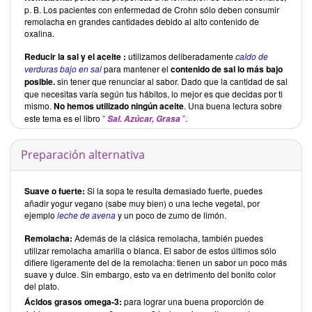
p. B. Los pacientes con enfermedad de Crohn sólo deben consumir
remolacha en grandes cantidades debido al alto contenido de
oxalina.
Reducir la sal y el aceite
:
utilizamos deliberadamente
caldo de
verduras bajo en sal
para mantener el
contenido de sal lo más bajo
posible.
sin tener que renunciar al sabor. Dado que la cantidad de sal
que necesitas varía según tus hábitos, lo mejor es que decidas por ti
mismo.
No hemos utilizado ningún aceite
. Una buena lectura sobre
este tema es el libro
"
"
.
Sal. Azúcar, Grasa
Preparación alternativa
Suave o fuerte:
Si la sopa te resulta demasiado fuerte, puedes
añadir yogur vegano (sabe muy bien) o una leche vegetal, por
ejemplo
leche de avena
y un poco de zumo de limón.
Remolacha:
Además de la clásica remolacha, también puedes
utilizar remolacha amarilla o blanca. El sabor de estos últimos sólo
difiere ligeramente del de la remolacha: tienen un sabor un poco más
suave y dulce. Sin embargo, esto va en detrimento del bonito color
del plato.
Ácidos grasos omega-3:
para lograr una buena proporción de