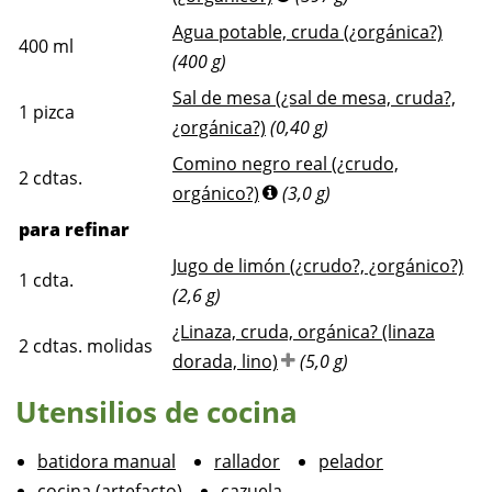
Agua potable, cruda (¿orgánica?)
400
ml
(400 g)
Sal de mesa (¿sal de mesa, cruda?,
1
pizca
¿orgánica?)
(0,40 g)
Comino negro real (¿crudo,
2
cdtas.
orgánico?)
(3,0 g)
para refinar
Jugo de limón (¿crudo?, ¿orgánico?)
1
cdta.
(2,6 g)
¿Linaza, cruda, orgánica? (linaza
2
cdtas. molidas
dorada, lino)
(5,0 g)
Utensilios de cocina
batidora manual
rallador
pelador
cocina (artefacto)
cazuela