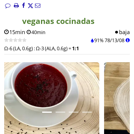
veganas cocinadas
15min
baja
40min
91%
78
/
13
/
08
Ω-6 (LA, 0.6g)
:
Ω-3 (ALA, 0.6g)
=
1:1