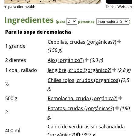
© Inke Weissenborn para diet-health
Ingredientes
(para
personas
,
)
Para la sopa de remolacha
Cebollas, crudas (¿orgánicas?)
1
grande
(150 g)
2
dientes
Ajo (¿orgánico?)
(6,0 g)
1
cda., rallado
Jengibre, crudo (¿orgánico?)
(2,8 g)
Chiles rojos, crudos (orgánicos)
(2,5
½
g)
500
g
Remolacha, cruda (¿orgánica?)
Patatas, crudas (¿orgánicas?)
(180
2
g)
Caldo de verduras sin sal añadida
400
ml
(¿orgánico?)
(397 g)