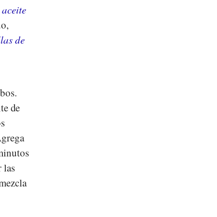
e
aceite
do,
las de
ubos.
ite de
os
Agrega
 minutos
 las
 mezcla