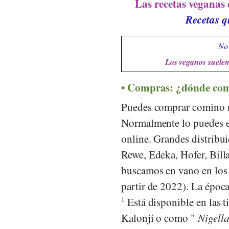
Las recetas veganas 
Recetas q
No 
Los veganos suelen 
Compras: ¿dónde com
Puedes comprar comino n
Normalmente lo puedes en
online. Grandes distrib
Rewe
,
Edeka
,
Hofer
,
Bill
buscamos en vano en los
partir de 2022). La époc
1
Está disponible en las 
Kalonji o como "
Nigella