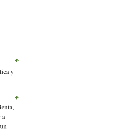
tica y
ienta,
 a
 un