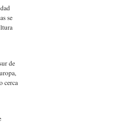
idad
as se
ltura
sur de
Europa,
o cerca
e