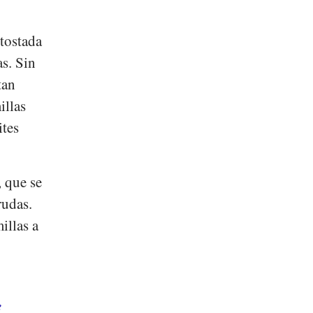
tostada
as. Sin
tan
illas
ites
, que se
rudas.
illas a
e