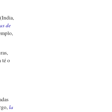
(India,
las de
jemplo,
ras,
 té o
adas
argo,
la