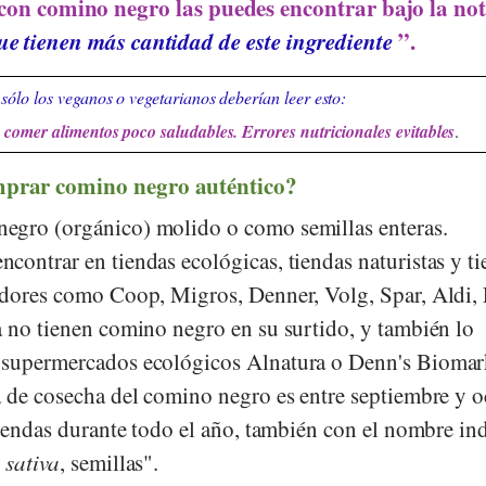
con comino negro las puedes encontrar bajo la not
ue tienen más cantidad de este ingrediente
”.
sólo los veganos o vegetarianos deberían leer esto:
comer alimentos poco saludables. Errores nutricionales evitables
.
prar comino negro auténtico?
egro (orgánico) molido o como semillas enteras.
contrar en tiendas ecológicas, tiendas naturistas y t
uidores como
Coop
,
Migros
,
Denner
,
Volg
,
Spar
,
Aldi
,
a
no tienen comino negro en su surtido, y también lo
 supermercados ecológicos
Alnatura
o
Denn's Biomar
a de cosecha del comino negro es entre septiembre y o
tiendas durante todo el año, también con el nombre in
 sativa
, semillas".