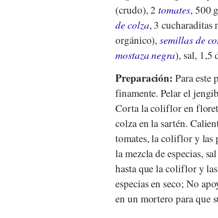
(crudo), 2
tomates
, 500 
de colza
, 3 cucharaditas
orgánico),
semillas de c
mostaza negra
), sal, 1,5
Preparación:
Para este p
finamente. Pelar el jengi
Corta la coliflor en flore
colza en la sartén. Calien
tomates, la coliflor y la
la mezcla de especias, sa
hasta que la coliflor y la
especias en seco; No apoy
en un mortero para que su