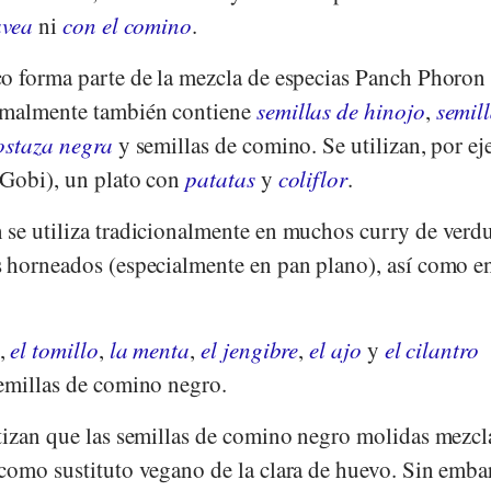
avea
ni
con el comino
.
o forma parte de la mezcla de especias Panch Phoron 
rmalmente también contiene
semillas de hinojo
,
semil
ostaza negra
y semillas de comino. Se utilizan, por e
 Gobi), un plato con
patatas
y
coliflor
.
se utiliza tradicionalmente en muchos curry de verdu
 horneados (especialmente en pan plano), así como en
,
el tomillo
,
la menta
,
el jengibre
,
el ajo
y
el cilantro
emillas de comino negro.
tizan que las semillas de comino negro molidas mezcl
como sustituto vegano de la clara de huevo. Sin emb