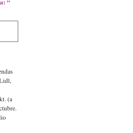
a: “
iendas
Lidl
,
kt.
(a
ctubre.
dio