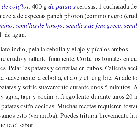
g
de coliflor
, 400 g
de patatas
cerosas, 1 cucharada d
 mezcla de especias panch phoron (comino negro (cru
omino
,
semillas de hinojo
,
semillas de fenogreco
,
semil
 dl de agua.
lato indio, pela la cebolla y el ajo y pícalos ambos
bre crudo y rallarlo finamente. Corta los tomates en c
tes. Pelar las patatas y cortarlas en cubos. Calienta ace
ta suavemente la cebolla, el ajo y el jengibre. Añade l
s patatas y sofríe suavemente durante unos 5 minutos. 
l y agua, tapa y cocina a fuego lento durante unos 20
s patatas estén cocidas. Muchas recetas requieren tostar
amos esto (ver arriba). Puedes triturar brevemente la
elte el sabor.