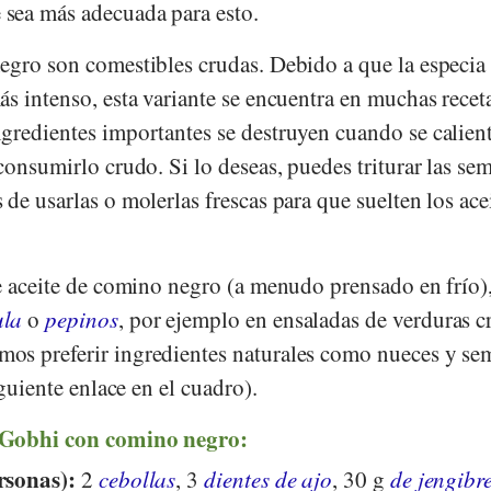
sea más adecuada para esto.
egro son comestibles crudas. Debido a que la especia 
s intenso, esta variante se encuentra en muchas recet
gredientes importantes se destruyen cuando se calien
consumirlo crudo. Si lo deseas, puedes triturar las sem
de usarlas o molerlas frescas para que suelten los ace
ne aceite de comino negro (a menudo prensado en frío)
ula
o
pepinos
, por ejemplo en ensaladas de verduras c
s preferir ingredientes naturales como nueces y sem
iguiente enlace en el cuadro).
 Gobhi con comino negro:
rsonas):
2
cebollas
, 3
dientes de ajo
, 30 g
de jengibr