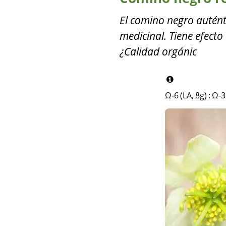
El comino negro autént
medicinal. Tiene efecto
¿Calidad orgánic
Ω-6 (LA, 8g)
:
Ω-3