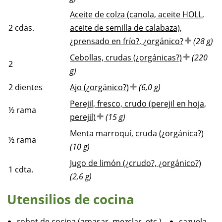
Aceite de colza (canola, aceite HOLL,
2
cdas.
aceite de semilla de calabaza),
¿prensado en frío?, ¿orgánico?
(28 g)
Cebollas, crudas (¿orgánicas?)
(220
2
g)
2
dientes
Ajo (¿orgánico?)
(6,0 g)
Perejil, fresco, crudo (perejil en hoja,
½
rama
perejil)
(15 g)
Menta marroquí, cruda (¿orgánica?)
½
rama
(10 g)
Jugo de limón (¿crudo?, ¿orgánico?)
1
cdta.
(2,6 g)
Utensilios de cocina
robot de cocina (amasar, mezclar, etc.)
cazuela