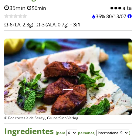
35min
alta
50min
36%
80
/
13
/
07
Ω-6 (LA, 2.3g)
:
Ω-3 (ALA, 0.7g)
=
3:1
© Por cortesía de Serayi, GrünerSinn Verlag
Ingredientes
(para
personas
,
)