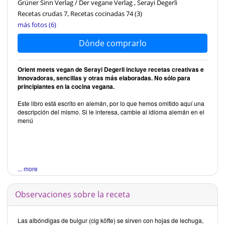
Grüner Sinn Verlag / Der vegane Verlag , Serayi Degerli
Recetas crudas 7, Recetas cocinadas 74
(3)
más fotos (6)
Dónde comprarlo
Orient meets vegan de Serayi Degerli incluye recetas creativas e
innovadoras, sencillas y otras más elaboradas. No sólo para
principiantes en la cocina vegana.
Este libro está escrito en alemán, por lo que hemos omitido aquí una
descripción del mismo. Si le interesa, cambie al idioma alemán en el
menú
... more
Observaciones sobre la receta
Las albóndigas de bulgur (cig köfte) se sirven con hojas de lechuga,