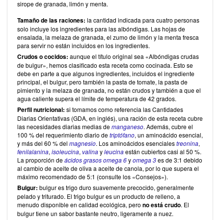
sirope de granada, limón y menta.
Tamaño de las raciones:
la cantidad indicada para cuatro personas
solo incluye los ingredientes para las albóndigas. Las hojas de
ensalada, la melaza de granada, el zumo de limón y la menta fresca
para servir no están incluidos en los ingredientes.
Crudos o cocidos:
aunque el título original sea «Albóndigas crudas
de bulgur», hemos clasificado esta receta como cocinada. Esto se
debe en parte a que algunos ingredientes, incluidos el ingrediente
principal, el bulgur, pero también la pasta de tomate, la pasta de
pimiento y la melaza de granada, no están crudos y también a que el
agua caliente supera el límite de temperatura de 42 grados.
Perfil nutricional:
si tomamos como referencia las Cantidades
Diarias Orientativas (GDA, en inglés), una ración de esta receta cubre
las necesidades diarias medias de
manganeso
. Además, cubre el
100 % del requerimiento diario de
triptófano
, un aminoácido esencial,
y más del 60 % del
magnesio
. Los aminoácidos esenciales
treonina
,
fenilalanina
,
isoleucina
,
valina
y
leucina
están cubiertos casi al 50 %.
La proporción de
ácidos grasos omega 6
y
omega 3
es de 3:1 debido
al cambio de aceite de oliva a aceite de canola, por lo que supera el
máximo recomendado de 5:1 (consulte los «Consejos»).
Bulgur:
bulgur es trigo duro suavemente precocido, generalmente
pelado y triturado. El trigo bulgur es un producto de relleno, a
menudo disponible en calidad ecológica, pero
no está crudo
. El
bulgur tiene un sabor bastante neutro, ligeramente a nuez.