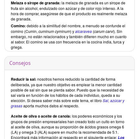
Melaza o sirope de granada:
la melaza de granada es un sirope de
fruta sin alcohol, endulzado con azúcar y de color rojo intenso. A la
hora de comprar, asegúrese de que el producto es realmente melaza
de granada.
Comino:
debido a la similitud del nombre, a menudo se confunde el
comino (Cumin,
cuminum cyminum
) y
alcaravea
(
carum carvi
). Sin
embargo, no están relacionados y también difieren mucho en cuanto
al sabor. El comino se usa con frecuencia en la cocina india, turca y
griega.
Consejos
Reducir la sal:
nosotros hemos reducido la cantidad de forma
deliberada, ya que nuestro objetivo es emplear la menor cantidad
posible de sal sin que se pierda sabor. Puesto que la necesidad de
sal varía en función de los hábitos de cada individuo, queda a su
elección. Si desea saber más sobre este tema, el libro
Sal, azúcar y
grasas
aporta muchos datos al respecto.
Aceite de oliva o aceite de canola:
los poderes económicos y los
grupos de presión empresariales han creado todo un culto en torno
al aceite de oliva, aunque su proporción de ácidos grasos omega 6
(LA) y omega 3 (ALA) supere en mucho la recomendada de 5:1.
Encontrará más información al respecto en el siguiente enlace:
Los