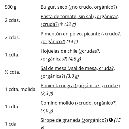
500
g
Bulgur, seco (¿no crudo, orgánico?)
Pasta de tomate, sin sal (¿orgánica?,
2
cdas.
¿cruda?)
(32 g)
Pimentón en polvo, picante (¿crudo?,
2
cdas.
¿orgánico?)
(14 g)
Hojuelas de chile (¿crudas?,
1
cdta.
¿orgánicas?)
(4,5 g)
Sal de mesa (¿sal de mesa, cruda?,
½
cdta.
¿orgánica?)
(3,0 g)
Pimienta negra (¿orgánica?, ¿cruda?)
1
cdta. molida
(2,3 g)
Comino molido (¿crudo, orgánico?)
1
cdta.
(3,0 g)
Sirope de granada (¿orgánico?)
(15
1
cda.
g)