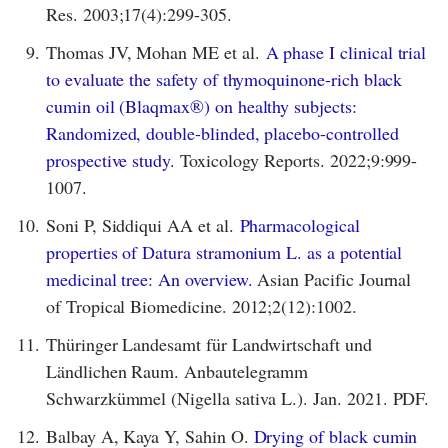
Res. 2003;17(4):299-305.
9.
Thomas JV, Mohan ME et al.
A phase I clinical trial
to evaluate the safety of thymoquinone-rich black
cumin oil (Blaqmax®) on healthy subjects:
Randomized, double-blinded, placebo-controlled
prospective study.
Toxicology Reports. 2022;9:999-
1007.
10.
Soni P, Siddiqui AA et al.
Pharmacological
properties of Datura stramonium L. as a potential
medicinal tree: An overview.
Asian Pacific Journal
of Tropical Biomedicine. 2012;2(12):1002.
11.
Thüringer Landesamt für Landwirtschaft und
Ländlichen Raum. Anbautelegramm
Schwarzkümmel (Nigella sativa L.). Jan. 2021. PDF.
12.
Balbay A, Kaya Y, Sahin O.
Drying of black cumin