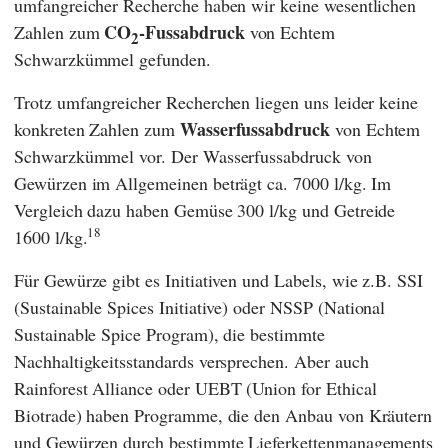
umfangreicher Recherche haben wir keine wesentlichen
CO
-Fussabdruck
Zahlen zum
von Echtem
2
Schwarzkümmel gefunden.
Trotz umfangreicher Recherchen liegen uns leider keine
Wasserfussabdruck
konkreten Zahlen zum
von Echtem
Schwarzkümmel vor. Der Wasserfussabdruck von
Gewürzen im Allgemeinen beträgt ca. 7000 l/kg. Im
Vergleich dazu haben Gemüse 300 l/kg und Getreide
18
1600 l/kg.
Für Gewürze gibt es Initiativen und Labels, wie z.B.
SSI
(
Sustainable Spices Initiative
) oder
NSSP
(
National
Sustainable Spice Program
), die bestimmte
Nachhaltigkeitsstandards versprechen. Aber auch
Rainforest Alliance
oder
UEBT
(
Union for Ethical
Biotrade
) haben Programme, die den Anbau von Kräutern
und Gewürzen durch bestimmte Lieferkettenmanagements