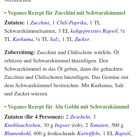
Veganes Rezept für Zucchini mit Schwarzkümmel
Zutaten:
1
Zucchini
, 1
Chili-Paprika
, 1 TL
Schwarzkümmelsamen, 3 EL
kaltgepresstes Rapsöl
, ½
TL
Kurkuma
, ½ TL
Salz
, 1 TL
Zucker
.
Zubereitung:
Zucchini und Chilischote würfeln. Öl
erhitzen und Schwarzkümmel hinzufügen. Den
Schwarzkümmel in das Öl geben, dann die gehackten
Zucchini und Chilischoten hinzufügen. Das Gemüse mit
dem Schwarzkümmel bestreichen. Mit Kurkuma, Salz
und Zucker würzen.
Veganes Rezept für Alu Gobhi mit Schwarzkümmel
Zutaten (für 4 Personen):
2
Zwiebeln
, 3
Knoblauchzehen
, 30 g
Ingwer
(roh), 2
Tomaten
, 500 g
Blumenkohl
, 400 g festkochende
Kartoffeln
, 1 EL
Rapsöl
,