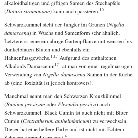
alkaloidhaltigen und giftigen Samen des Stechapfels
10
(
Datura stramonium
) kann auch passieren.
Schwarzkümmel sieht der
Jungfer im Grünen (
Nigella
damascena
) in Wuchs und Samenform sehr ähnlich.
Letztere ist eine einjährige Gartenpflanze mit weissen bis
dunkelblauen Blüten und ebenfalls ein
1,17
Hahnenfussgewächs.
Aufgrund des enthaltenen
17
Alkaloids Damascenin
rät man von einer regelmässigen
Verwendung von
Nigella-damascena
-Samen in der Küche
ab (eine Toxizität ist jedoch kontrovers).
Manchmal nennt man den Schwarzen Kreuzkümmel
(
Bunium persicum
oder
Elwendia persica
) auch
Schwarzkümmel. Black Cumin ist auch nicht mit Bitter
Cumin (
Centratherum anthelminticum
) zu verwechseln.
Dieser hat eine hellere Farbe und ist nicht mit Echtem
4
Schwarzkümmel verwandt.