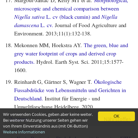
Margout-Jantac D, Kelly MT et al.
Morphological,
microscopic and chemical comparison between
Nigella sativa
L. cv (black cumin) and
Nigella
damascena
L. cv.
Journal of Food Agriculture and
Environment. 2013;11(1):132-138.
18.
Mekonnen MM, Hoekstra AY.
The green, blue and
grey water footprint of crops and derived crop
products.
Hydrol. Earth Syst. Sci. 2011;15:1577-
1600.
19.
Reinhardt G, Gärtner S, Wagner T.
Ökologische
Fussabdrücke von Lebensmitteln und Gerichten in
Deutschland.
Institut für Energie - und
Umweltforschung Heidelberg. 2020.
Wir verwenden Cookies, geben aber keine weiter.
OK
<
Zutaten
Nährstoffe
>
Bei weiterer Nutzung unserer Seiten gehen wir
von Ihrem Einverständnis aus (mit OK-Button)
AutorInnen:
Weitere Informationen