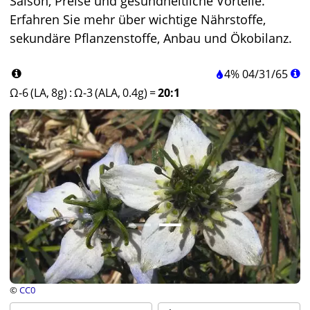
Saison, Preise und gesundheitliche Vorteile.
Erfahren Sie mehr über wichtige Nährstoffe,
sekundäre Pflanzenstoffe, Anbau und Ökobilanz.
4%
04
/
31
/
65
Ω-6 (LA, 8g)
:
Ω-3 (ALA, 0.4g)
=
20:1
©
CC0