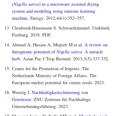
(
Nigella sativa
) in a microwave assisted drying
system and modeling using extreme learning
machine.
Energy. 2012;44(1):352–357.
13.
Chrubasik-Hausmann S. Schwarzkümmel. Uniklinik
Freiburg. 2018. PDF.
14.
Ahmad A, Husain A, Mujeeb M et al.
A review on
therapeutic potential of
Nigella sativa
: A miracle
herb.
Asian Pac J Trop Biomed. 2013;3(5):337-352.
15.
Centre for the Promotion of Imports. The
Netherlands Ministry of Foreign Affairs. The
European market potential for cumin seeds. 2023.
16.
Wenzig J.
Nachhaltigkeitsclusterung von
Gewürzen.
ZNU Zentrum für Nachhaltige
Unternehmungsführung. 2023.
17.