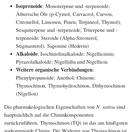
Isoprenoide
: Monoterpene und -terpenoide:
Ätherische Öle (p-Cymol, Carvacrol, Carvon,
Citronellol, Limonen, Pinen, Terpineol, Thymol);
Sesquiterpene und -terpenoide; Triterpene und -
terpenoide: Steroide (Alpha-Sitosterol,
Stigmasterol), Saponine (Hederin)
Alkaloide
: Isochinolinalkaloide: Nigellicimin;
Pyrazolalkaloide: Nigellidin und Nigellicin
Weitere organische Verbindungen
:
Phenylpropanoide: Anethol; Chinone:
Thymochinon, Thymohydrochinon, Dithymochinon
(Nigellon)
Die pharmakologischen Eigenschaften von
N. sativa
sind
hauptsächlich auf die Chininkomponenten
zurückzuführen. Thymochinon (TQ) ist das am häufigsten
vorkommende Chinin. Die Wirkung von Thymochinon ist