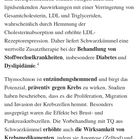
lipidsenkenden Auswirkungen mit einer Verringerung von
Gesamtcholesterin, LDL und Triglyceriden,
wahrscheinlich durch Hemmung der
Cholesterinabsorption und erhöhte LDL-
Rezeptorexpression. Daher liefert Schwarzkümmel eine
Behandlung von
wertvolle Zusatztherapie bei der
Stoffwechselkrankheiten
Diabetes
, insbesondere
und
4
Dyslipidämie
.
entzündungshemmend
Thymochinon ist
und birgt das
präventiv
gegen Krebs
Potenzial,
zu
wirken. Studien
haben beschrieben, dass es die Proliferation, Migration
und Invasion der Krebszellen hemmt. Besonders
ausgeprägt waren die Effekte bei Brust- und
Pankreaskrebszellen. Die Vorbehandlung mit TQ aus
erhöhte
die Wirksamkeit von
Schwarzkümmel
auch
Krebsmedikamenten
, indem sie Apoptose (Zelltod) und