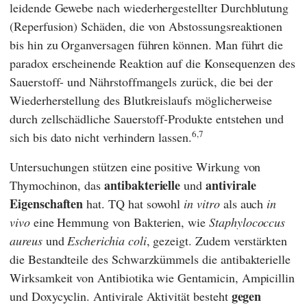
leidende Gewebe nach wiederhergestellter Durchblutung
(Reperfusion) Schäden, die von Abstossungsreaktionen
bis hin zu Organversagen führen können. Man führt die
paradox erscheinende Reaktion auf die Konsequenzen des
Sauerstoff- und Nährstoffmangels zurück, die bei der
Wiederherstellung des Blutkreislaufs möglicherweise
durch zellschädliche Sauerstoff-Produkte entstehen und
6,7
sich bis dato nicht verhindern lassen.
Untersuchungen stützen eine positive Wirkung von
antibakterielle
antivirale
Thymochinon, das
und
Eigenschaften
hat.
TQ hat sowohl
in vitro
als auch
in
vivo
eine Hemmung von Bakterien, wie
Staphylococcus
aureus
und
Escherichia coli
, gezeigt. Zudem verstärkten
die Bestandteile des Schwarzkümmels die antibakterielle
Wirksamkeit von Antibiotika wie Gentamicin, Ampicillin
gegen
und Doxycyclin. Antivirale Aktivität besteht