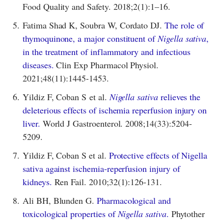
Food Quality and Safety. 2018;2(1):1–16.
5.
Fatima Shad K, Soubra W, Cordato DJ.
The role of
thymoquinone, a major constituent of
Nigella sativa
,
in the treatment of inflammatory and infectious
diseases.
Clin Exp Pharmacol Physiol.
2021;48(11):1445-1453.
6.
Yildiz F, Coban S et al.
Nigella sativa
relieves the
deleterious effects of ischemia reperfusion injury on
liver.
World J Gastroenterol. 2008;14(33):5204-
5209.
7.
Yildiz F, Coban S et al.
Protective effects of Nigella
sativa against ischemia-reperfusion injury of
kidneys.
Ren Fail. 2010;32(1):126-131.
8.
Ali BH, Blunden G.
Pharmacological and
toxicological properties of
Nigella sativa
.
Phytother