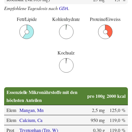
Empfohlene Tagesdosis nach
GDA
.
Fett/Lipide
Kohlenhydrate
Proteine/Eiweiss
Kochsalz
Essenzielle Mikronährstoffe mit den
pro 100g
2000 kcal
höchsten Anteilen
Elem
Mangan, Mn
2,5 mg
125,0 %
Elem
Calcium, Ca
950 mg
119,0 %
Prot
Tryptophan (Trp, W)
0,30 g
119,0 %