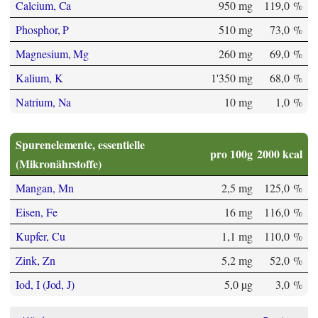
Calcium, Ca
950 mg
119,0 %
Phosphor, P
510 mg
73,0 %
Magnesium, Mg
260 mg
69,0 %
Kalium, K
1'350 mg
68,0 %
Natrium, Na
10 mg
1,0 %
Spurenelemente, essentielle
pro 100g
2000 kcal
(Mikronährstoffe)
Mangan, Mn
2,5 mg
125,0 %
Eisen, Fe
16 mg
116,0 %
Kupfer, Cu
1,1 mg
110,0 %
Zink, Zn
5,2 mg
52,0 %
Iod, I (Jod, J)
5,0 µg
3,0 %