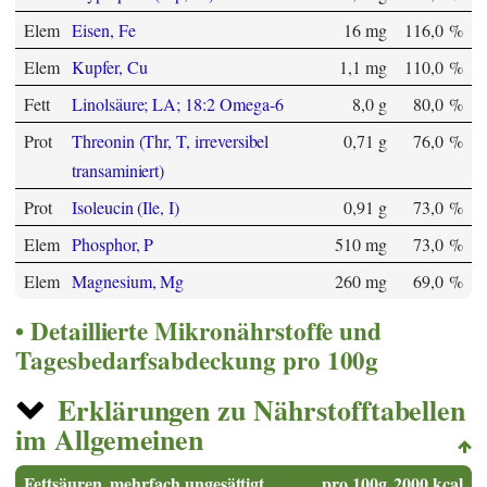
Elem
Eisen, Fe
16 mg
116,0 %
Elem
Kupfer, Cu
1,1 mg
110,0 %
Fett
Linolsäure; LA; 18:2 Omega-6
8,0 g
80,0 %
Prot
Threonin (Thr, T, irreversibel
0,71 g
76,0 %
transaminiert)
Prot
Isoleucin (Ile, I)
0,91 g
73,0 %
Elem
Phosphor, P
510 mg
73,0 %
Elem
Magnesium, Mg
260 mg
69,0 %
Detaillierte Mikronährstoffe und
Tagesbedarfsabdeckung pro 100g
Erklärungen zu Nährstofftabellen
im Allgemeinen
Fettsäuren, mehrfach ungesättigt
pro 100g
2000 kcal