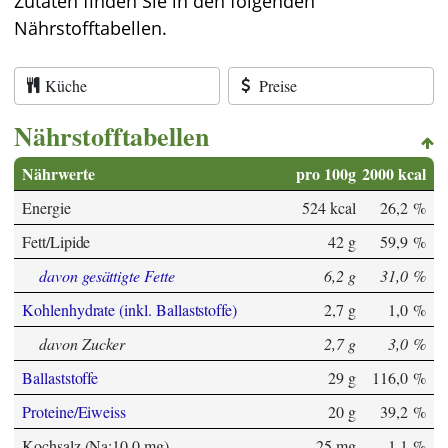
Zutaten finden Sie in den folgenden
Nährstofftabellen.
Küche
Preise
Nährstofftabellen
Nährwerte
pro 100g
2000 kcal
Energie
524 kcal
26,2 %
Fett/Lipide
42 g
59,9 %
davon gesättigte Fette
6,2 g
31,0 %
Kohlenhydrate (inkl. Ballaststoffe)
2,7 g
1,0 %
davon Zucker
2,7 g
3,0 %
Ballaststoffe
29 g
116,0 %
Proteine/Eiweiss
20 g
39,2 %
Kochsalz (Na:10,0 mg)
25 mg
1,1 %