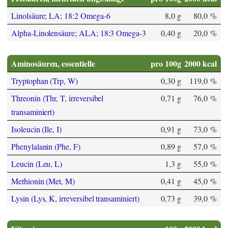
Linolsäure; LA; 18:2 Omega-6
8,0 g
80,0 %
Alpha-Linolensäure; ALA; 18:3 Omega-3
0,40 g
20,0 %
Aminosäuren, essentielle
pro 100g
2000 kcal
Tryptophan (Trp, W)
0,30 g
119,0 %
Threonin (Thr, T, irreversibel
0,71 g
76,0 %
transaminiert)
Isoleucin (Ile, I)
0,91 g
73,0 %
Phenylalanin (Phe, F)
0,89 g
57,0 %
Leucin (Leu, L)
1,3 g
55,0 %
Methionin (Met, M)
0,41 g
45,0 %
Lysin (Lys, K, irreversibel transaminiert)
0,73 g
39,0 %