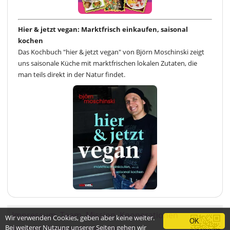
Hier & jetzt vegan: Marktfrisch einkaufen, saisonal
kochen
Das Kochbuch "hier & jetzt vegan" von Björn Moschinski zeigt
uns saisonale Küche mit marktfrischen lokalen Zutaten, die
man teils direkt in der Natur findet.
Impressum
Team
Mission
Kooperationen
Wir verwenden Cookies, geben aber keine weiter.
OK
Bei weiterer Nutzung unserer Seiten gehen wir
Kontakt
Datenschutzerklärung