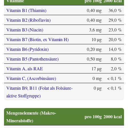
Vitamine
pro 100g
2000 kcal
Vitamin B1 (Thiamin)
0,40 mg
36,0 %
Vitamin B2 (Riboflavin)
0,40 mg
29,0 %
Vitamin B3 (Niacin)
3,6 mg
23,0 %
Vitamin B7 (Biotin, ex Vitamin H)
10 µg
20,0 %
Vitamin B6 (Pyridoxin)
0,20 mg
14,0 %
Vitamin B5 (Pantothensäure)
0,50 mg
8,0 %
Vitamin A, als RAE
17 µg
2,0 %
Vitamin C, (Ascorbinsäure)
0 mg
< 0,1 %
Vitamin B9, B11 (Folat als Folsäure-
0 µg
< 0,1 %
aktive Stoffgruppe)
Mengenelemente (Makro-
pro 100g
2000 kcal
Mineralstoffe)