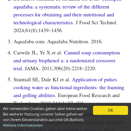
aquafaba: a systematic review of the different
processes for obtaining and their nutritional and
technological characteristics.
J Food Sci Technol.
2024;61(8):1439–1456.
3.
Aquafaba com: Aquafaba Nutrition. 2016.
4.
Carwile JL, Ye X et al.
Canned soup consumption
and urinary bisphenol a: a randomized crossover
trial.
JAMA. 2011;306(20):2218–2220.
5.
Stantiall SE, Dale KJ et al.
Application of pulses
cooking water as functional ingredients: the foaming
and gelling abilities.
European Food Research and
Technology. 2018;244(1):97–104.
Wir verwenden Cookies, geben aber keine weiter.
OK
6.
Huang YP, Masarweh C et al.
Exploring bioactive
Bei weiterer Nutzung unserer Seiten gehen wir
von Ihrem Einverständnis aus (mit OK-Button)
compounds in chickpea and bean aquafaba: Insights
Weitere Informationen
from glycomics and peptidomics analyses.
Food