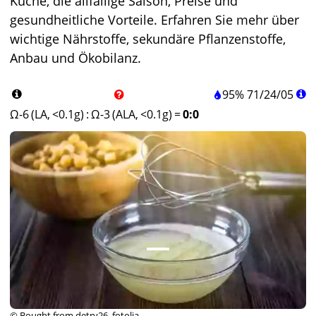
Küche, die allfällige Saison, Preise und
gesundheitliche Vorteile. Erfahren Sie mehr über
wichtige Nährstoffe, sekundäre Pflanzenstoffe,
Anbau und Ökobilanz.
95%
71
/
24
/
05
Ω-6 (LA, <0.1g)
:
Ω-3 (ALA, <0.1g)
=
0:0
© Bought from detry26, fotolia