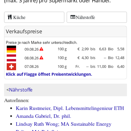
(max. 3 Jahre) pro Supermarkt oder Handel.
Küche
Nährstoffe
Verkaufspreise
Preise je nach Marke sehr unterschiedlich.
100 g
€
2,99
bis
6,63
Bio
5,58
09.08.26
100 g
€
4,30
bis
--
Bio
12,48
08.08.26
07.08.26
100 g
Fr.
--
bis
11,00
Bio
6,40
Klick auf Flagge öffnet Preisentwicklungen.
<
Nährstoffe
AutorInnen:
Karin Rustmeier, Dipl. Lebensmittelingenieur ETH
Amanda Gabriel, Dr. phil.
Lindsay Ruth Wong; MA Sustainable Energy