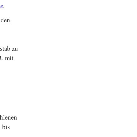
e
.
iden.
stab zu
B. mit
ahlenen
 bis