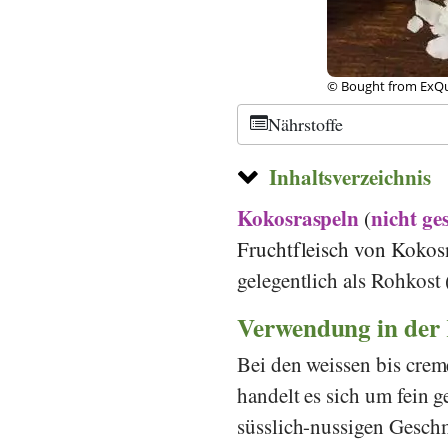
© Bought from ExQui
Nährstoffe
Inhaltsverzeichnis
Kokosraspeln
nicht ge
(
Fruchtfleisch von Kokos
gelegentlich als Rohkost 
Verwendung in der
Bei den weissen bis cre
handelt es sich um fein g
süsslich-nussigen Geschm