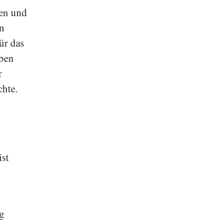
sen und
en
ür das
eben
r
chte.
ist
 g