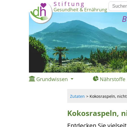
S t i f t u n g
Gesundheit & Ernährung
B
Grundwissen
Nährstoffe
Zutaten
Kokosraspeln, nicht
Kokosraspeln, ni
Entdecken Sie vielse