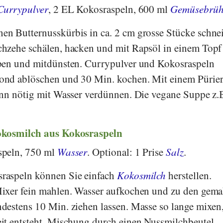
Currypulver
, 2 EL Kokosraspeln, 600 ml
Gemüsebrüh
n Butternusskürbis in ca. 2 cm grosse Stücke schne
hzehe schälen, hacken und mit Rapsöl in einem Topf
ben und mitdünsten. Currypulver und Kokosraspeln
nd ablöschen und 30 Min. kochen. Mit einem Pürier
nn nötig mit Wasser verdünnen. Die vegane Suppe z.
okosmilch aus Kokosraspeln
speln, 750 ml
Wasser
. Optional: 1 Prise
Salz
.
raspeln können Sie einfach
Kokosmilch
herstellen.
ixer fein mahlen. Wasser aufkochen und zu den gem
estens 10 Min. ziehen lassen. Masse so lange mixen,
it entsteht. Mischung durch einen Nussmilchbeutel