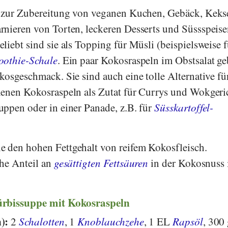
h zur Zubereitung von veganen Kuchen, Gebäck, Kek
rnieren von Torten, leckeren Desserts und Süssspeis
iebt sind sie als Topping für Müsli (beispielsweise f
othie-Schale
. Ein paar Kokosraspeln im Obstsalat g
kosgeschmack. Sie sind auch eine tolle Alternative fü
dienen Kokosraspeln als Zutat für Currys und Wokgeri
ppen oder in einer Panade, z.B. für
Süsskartoffel-
 den hohen Fettgehalt von reifem Kokosfleisch.
ohe Anteil an
gesättigten Fettsäuren
in der Kokosnuss 
ürbissuppe mit Kokosraspeln
n):
2
Schalotten
, 1
Knoblauchzehe
, 1 EL
Rapsöl
, 300