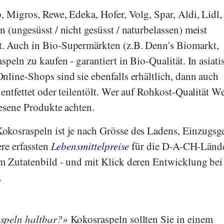
p
,
Migros
,
Rewe
,
Edeka
,
Hofer
,
Volg
,
Spar
,
Aldi
,
Lidl
,
 (ungesüsst / nicht gesüsst / naturbelassen) meist
t. Auch in Bio-Supermärkten (z.B.
Denn's Biomarkt
,
aspeln zu kaufen - garantiert in Bio-Qualität. In asiat
nline-Shops sind sie ebenfalls erhältlich, dann auch
 entfettet oder teilentölt. Wer auf Rohkost-Qualität We
iesene Produkte achten.
okosraspeln ist je nach Grösse des Ladens, Einzugsg
ere erfassten
Lebensmittelpreise
für die D-A-CH-Länd
m Zutatenbild - und mit Klick deren Entwicklung bei
.
speln haltbar?
Kokosraspeln sollten Sie in einem