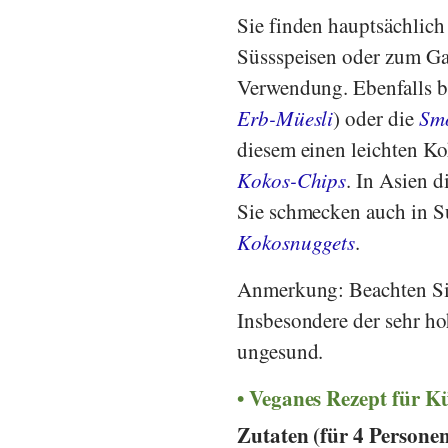
Sie finden hauptsächlic
Süssspeisen oder zum Ga
Verwendung. Ebenfalls bel
Erb-Müesli
) oder die
Smo
diesem einen leichten Ko
Kokos-Chips
. In Asien 
Sie schmecken auch in Su
Kokosnuggets
.
Anmerkung: Beachten Sie
Insbesondere der sehr h
ungesund.
Veganes Rezept für K
Zutaten (für 4 Persone