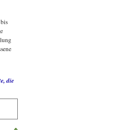
 bis
ge
llung
ssene
e, die