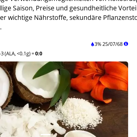
ällige Saison, Preise und gesundheitliche Vortei
er wichtige Nährstoffe, sekundäre Pflanzensto
.
3%
25
/
07
/
68
3 (ALA, <0.1g)
=
0:0