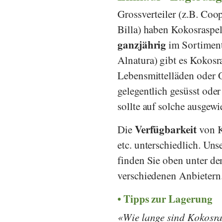
Grossverteiler (z.B.
Coo
Billa
) haben Kokosraspeln
ganzjährig
im Sortimen
Alnatura
) gibt es Kokosr
Lebensmittelläden oder O
gelegentlich gesüsst oder
sollte auf solche ausgew
Verfügbarkeit
Die
von K
etc. unterschiedlich. Uns
finden Sie oben unter de
verschiedenen Anbietern
Tipps zur Lagerung
Wie lange sind Kokosra