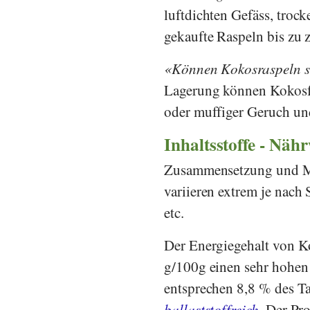
luftdichten Gefäss, troc
gekaufte Raspeln bis zu z
Können Kokosraspeln s
Lagerung können Kokosfl
oder muffiger Geruch u
Inhaltsstoffe - Näh
Zusammensetzung und Men
variieren extrem je nac
etc.
Der Energiegehalt von Ko
g/100g einen sehr hohen 
entsprechen 8,8 % des T
ballaststoffreich
. Der Pr