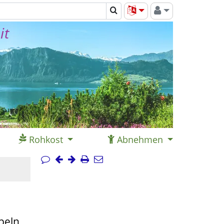
it
Rohkost
Abnehmen
peln