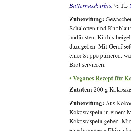
Butternusskürbis
, ½ TL
Zubereitung:
Gewaschene
Schalotten und Knoblauc
andünsten. Kürbis beige
dazugeben. Mit Gemüsefo
einer Suppe pürieren, we
Brot servieren.
Veganes Rezept für K
Zutaten:
200 g Kokosra
Zubereitung:
Aus Kokos
Kokosraspeln in einem M
Kokosraspeln geben. Mind
eine homogene Flüssigke