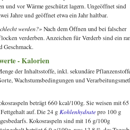
ken und vor Wärme geschützt lagern. Ungeöffnet sind
wei Jahre und geöffnet etwa ein Jahr haltbar.
chlecht werden?
Nach dem Öffnen und bei falscher
ocken verderben. Anzeichen für Verderb sind ein ra
nd Geschmack.
rwerte - Kalorien
ge der Inhaltsstoffe, inkl. sekundäre Pflanzenstoff
h Sorte, Wachstumsbedingungen und Verarbeitungsme
kosraspeln beträgt 660 kcal/100g. Sie weisen mit 65
Fettgehalt auf. Die 24 g
Kohlenhydrate
pro 100 g
agesbedarfs. Kokosraspeln sind mit 16 g/100g
oteingehalt beträgt 6,9 g/100g, was 13,8 % des Tagesb