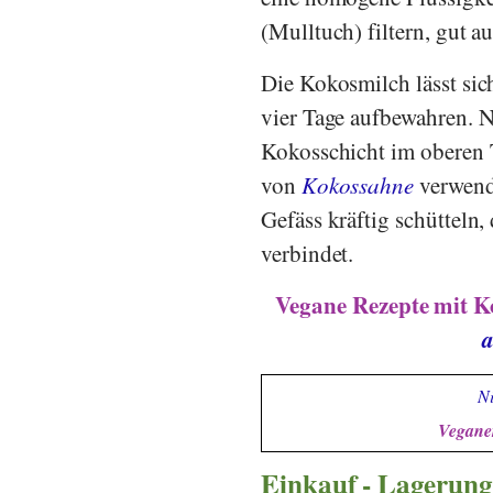
(Mulltuch) filtern, gut 
Die Kokosmilch lässt sic
vier Tage aufbewahren. N
Kokosschicht im oberen T
von
Kokossahne
verwend
Gefäss kräftig schütteln
verbindet.
Vegane Rezepte mit Ko
a
Ni
Veganer
Einkauf - Lagerung