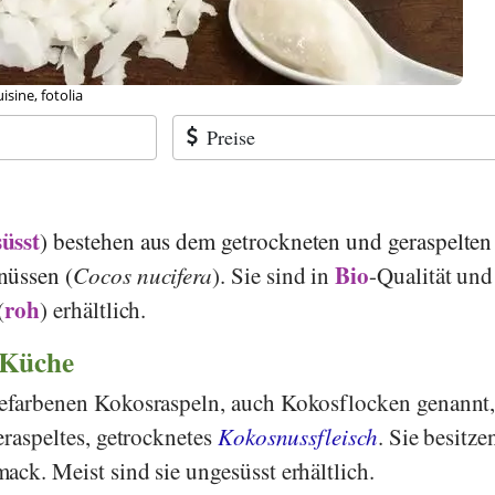
sine, fotolia
Preise
süsst
) bestehen aus dem getrockneten und geraspelten
Bio
nüssen (
Cocos nucifera
). Sie sind in
-Qualität und
roh
(
) erhältlich.
 Küche
mefarbenen Kokosraspeln, auch Kokosflocken genannt
eraspeltes, getrocknetes
Kokosnussfleisch
. Sie besitze
ack. Meist sind sie ungesüsst erhältlich.