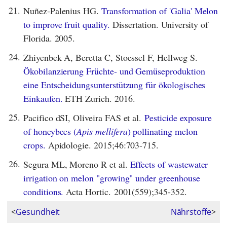
21.
Nuñez-Palenius HG.
Transformation of 'Galia' Melon
to improve fruit quality.
Dissertation. University of
Florida. 2005.
24.
Zhiyenbek A, Beretta C, Stoessel F, Hellweg S.
Ökobilanzierung Früchte- und Gemüseproduktion
eine Entscheidungsunterstützung für ökologisches
Einkaufen.
ETH Zurich. 2016.
25.
Pacifico dSI, Oliveira FAS et al.
Pesticide exposure
of honeybees (
Apis mellifera
) pollinating melon
crops.
Apidologie. 2015;46:703-715.
26.
Segura ML, Moreno R et al.
Effects of wastewater
irrigation on melon "growing" under greenhouse
conditions.
Acta Hortic. 2001(559);345-352.
<
Gesundheit
Nährstoffe
>