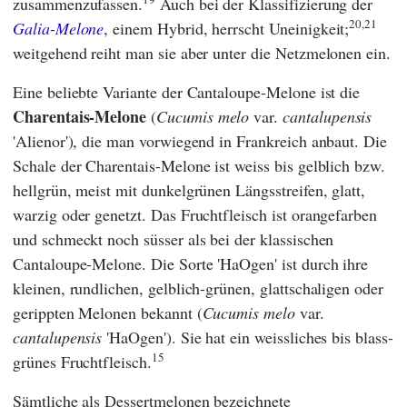
zusammenzufassen.
Auch bei der Klassifizierung der
20,21
Galia-Melone
, einem Hybrid, herrscht Uneinigkeit;
weitgehend reiht man sie aber unter die Netzmelonen ein.
Eine beliebte Variante der Cantaloupe-Melone ist die
Charentais-Melone
(
Cucumis melo
var.
cantalupensis
'Alienor'), die man vorwiegend in Frankreich anbaut. Die
Schale der Charentais-Melone ist weiss bis gelblich bzw.
hellgrün, meist mit dunkelgrünen Längsstreifen, glatt,
warzig oder genetzt. Das Fruchtfleisch ist orangefarben
und schmeckt noch süsser als bei der klassischen
Cantaloupe-Melone. Die Sorte 'HaOgen' ist durch ihre
kleinen, rundlichen, gelblich-grünen, glattschaligen oder
gerippten Melonen bekannt (
Cucumis melo
var.
cantalupensis
'HaOgen'). Sie
hat ein weissliches bis blass-
15
grünes Fruchtfleisch.
Sämtliche als Dessertmelonen bezeichnete