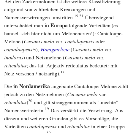
Bei den Zuckermelonen ist die weitere Klassifizierung
aufgrund von zahlreichen Kreuzungen und
19,21
Namensverwirrungen umstritten.
Überwiegend
in Europa
unterscheidet man
folgende Varietäten (es
handelt sich hier nicht um Melonenarten!): Cantaloupe-
Melone (
Cucumis melo
var.
cantalupensis
oder
cantaloupensis
),
Honigmelone
(
Cucumis melo
var.
inodorus
) und Netzmelone (
Cucumis melo
var.
reticulatus
;
das lat. Adjektiv reticulatus bedeutet: mit
17
Netz versehen / netzartig).
in Nordamerika
Die
angebaute Cantaloupe-Melone zählt
jedoch zu den Netzmelonen (
Cucumis melo
var.
20
reticulatus
)
und gilt strenggenommen als "unechte"
19
Namensvertreterin.
Das verstärkt die Verwirrung. Aus
diesem und weiteren Gründen gibt es Vorschläge, die
Varietäten
cantalupensis
und
reticulatus
in einer Gruppe
19