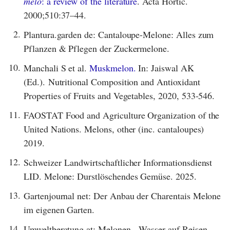
melo
: a review of the literature
. Acta Hortic.
2000;510:37–44.
2.
Plantura.garden de: Cantaloupe-Melone: Alles zum
Pflanzen & Pflegen der Zuckermelone.
10.
Manchali S et al.
Muskmelon.
In: Jaiswal AK
(Ed.). Nutritional Composition and Antioxidant
Properties of Fruits and Vegetables, 2020, 533-546.
11.
FAOSTAT Food and Agriculture Organization of the
United Nations. Melons, other (inc. cantaloupes)
2019.
12.
Schweizer Landwirtschaftlicher Informationsdienst
LID. Melone: Durstlöschendes Gemüse. 2025.
13.
Gartenjournal net: Der Anbau der Charentais Melone
im eigenen Garten.
14.
Umweltberatung at: Melonen - Wasser auf Reisen.