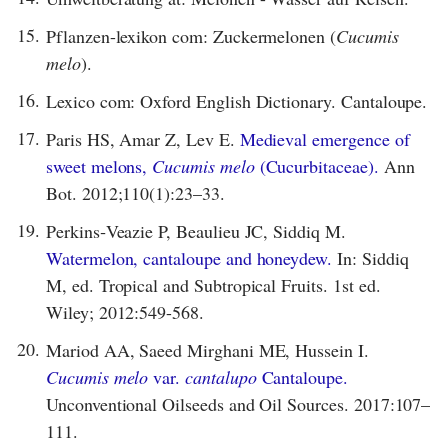
15.
Pflanzen-lexikon com: Zuckermelonen (
Cucumis
melo
).
16.
Lexico com: Oxford English Dictionary. Cantaloupe.
17.
Paris HS, Amar Z, Lev E.
Medieval emergence of
sweet melons,
Cucumis melo
(Cucurbitaceae).
Ann
Bot. 2012;110(1):23–33.
19.
Perkins‐Veazie P, Beaulieu JC, Siddiq M.
Watermelon, cantaloupe and honeydew.
In: Siddiq
M, ed. Tropical and Subtropical Fruits. 1st ed.
Wiley; 2012:549-568.
20.
Mariod AA, Saeed Mirghani ME, Hussein I.
Cucumis melo
var.
cantalupo
Cantaloupe.
Unconventional Oilseeds and Oil Sources. 2017:107–
111.