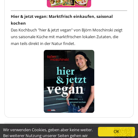
Hier & jetzt vegan: Marktfrisch einkaufen, saisonal
kochen
Das Kochbuch "hier & jetzt vegan" von Björn Moschinski zeigt
uns saisonale Küche mit marktfrischen lokalen Zutaten, die
man teils direkt in der Natur findet.
Impressum
Team
Mission
Kooperationen
Wir verwenden Cookies, geben aber keine weiter.
OK
Bei weiterer Nutzung unserer Seiten gehen wir
Kontakt
Datenschutzerklärung