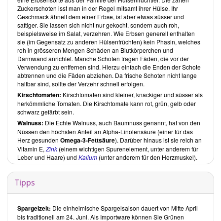
Zuckerschoten isst man in der Regel mitsamt ihrer Hülse. Ihr
Geschmack ähnelt dem einer Erbse, ist aber etwas süsser und
saftiger. Sie lassen sich nicht nur gekocht, sondern auch roh,
beispielsweise im Salat, verzehren. Wie Erbsen generell enthalten
sie (im Gegensatz zu anderen Hülsenfrüchten) kein Phasin, welches
roh in grösseren Mengen Schäden an Blutkörperchen und
Darmwand anrichtet. Manche Schoten tragen Fäden, die vor der
Verwendung zu entfernen sind. Hierzu einfach die Enden der Schote
abtrennen und die Fäden abziehen. Da frische Schoten nicht lange
haltbar sind, sollte der Verzehr schnell erfolgen.
Kirschtomaten:
Kirschtomaten sind kleiner, knackiger und süsser als
herkömmliche Tomaten. Die Kirschtomate kann rot, grün, gelb oder
schwarz gefärbt sein.
Walnuss:
Die Echte Walnuss, auch Baumnuss genannt, hat von den
Nüssen den höchsten Anteil an Alpha-Linolensäure (einer für das
Herz gesunden
Omega-3-Fettsäure
). Darüber hinaus ist sie reich an
Vitamin E,
Zink
(einem wichtigen Spurenelement, unter anderem für
Leber und Haare) und
Kalium
(unter anderem für den Herzmuskel).
Tipps
Spargelzeit:
Die einheimische Spargelsaison dauert von Mitte April
bis traditionell am 24. Juni. Als Importware können Sie Grünen