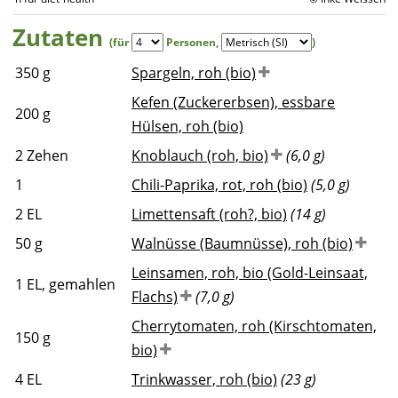
Zutaten
(für
Personen
,
)
350
g
Spargeln, roh (bio)
Kefen (Zuckererbsen), essbare
200
g
Hülsen, roh (bio)
2
Zehen
Knoblauch (roh, bio)
(6,0 g)
1
Chili-Paprika, rot, roh (bio)
(5,0 g)
2
EL
Limettensaft (roh?, bio)
(14 g)
50
g
Walnüsse (Baumnüsse), roh (bio)
Leinsamen, roh, bio (Gold-Leinsaat,
1
EL, gemahlen
Flachs)
(7,0 g)
Cherrytomaten, roh (Kirschtomaten,
150
g
bio)
4
EL
Trinkwasser, roh (bio)
(23 g)