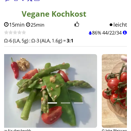
Vegane Kochkost
15min
leicht
25min
86%
44
/
22
/
34
Ω-6 (LA, 5g)
:
Ω-3 (ALA, 1.6g)
=
3:1
© Inke Weissenborn für diet-health