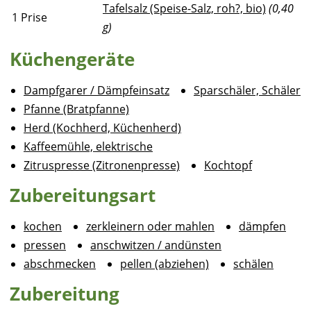
Tafelsalz (Speise-Salz, roh?, bio)
(0,40
1
Prise
g)
Küchengeräte
Dampfgarer / Dämpfeinsatz
Sparschäler, Schäler
Pfanne (Bratpfanne)
Herd (Kochherd, Küchenherd)
Kaffeemühle, elektrische
Zitruspresse (Zitronenpresse)
Kochtopf
Zubereitungsart
kochen
zerkleinern oder mahlen
dämpfen
pressen
anschwitzen / andünsten
abschmecken
pellen (abziehen)
schälen
Zubereitung