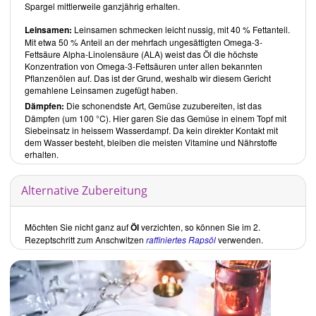
Spargel mittlerweile ganzjährig erhalten.
Leinsamen:
Leinsamen schmecken leicht nussig, mit 40 % Fettanteil.
Mit etwa 50 % Anteil an der mehrfach ungesättigten Omega-3-
Fettsäure Alpha-Linolensäure (ALA) weist das Öl die höchste
Konzentration von Omega-3-Fettsäuren unter allen bekannten
Pflanzenölen auf. Das ist der Grund, weshalb wir diesem Gericht
gemahlene Leinsamen zugefügt haben.
Dämpfen:
Die schonendste Art, Gemüse zuzubereiten, ist das
Dämpfen (um 100 °C). Hier garen Sie das Gemüse in einem Topf mit
Siebeinsatz in heissem Wasserdampf. Da kein direkter Kontakt mit
dem Wasser besteht, bleiben die meisten Vitamine und Nährstoffe
erhalten.
Alternative Zubereitung
Möchten Sie nicht ganz auf
Öl
verzichten, so können Sie im 2.
Rezeptschritt zum Anschwitzen
raffiniertes Rapsöl
verwenden.