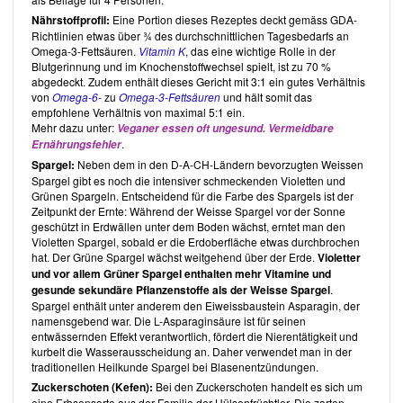
Nährstoffprofil:
Eine Portion dieses Rezeptes deckt gemäss GDA-
Richtlinien etwas über ¾ des durchschnittlichen Tagesbedarfs an
Omega-3-Fettsäuren.
Vitamin K
, das eine wichtige Rolle in der
Blutgerinnung und im Knochenstoffwechsel spielt, ist zu 70 %
abgedeckt. Zudem enthält dieses Gericht mit 3:1 ein gutes Verhältnis
von
Omega-6-
zu
Omega-3-Fettsäuren
und hält somit das
empfohlene Verhältnis von maximal 5:1 ein.
Mehr dazu unter:
Veganer essen oft ungesund. Vermeidbare
.
Ernährungsfehler
Spargel:
Neben dem in den D-A-CH-Ländern bevorzugten Weissen
Spargel gibt es noch die intensiver schmeckenden Violetten und
Grünen Spargeln. Entscheidend für die Farbe des Spargels ist der
Zeitpunkt der Ernte: Während der Weisse Spargel vor der Sonne
geschützt in Erdwällen unter dem Boden wächst, erntet man den
Violetten Spargel, sobald er die Erdoberfläche etwas durchbrochen
hat. Der Grüne Spargel wächst weitgehend über der Erde.
Violetter
und vor allem Grüner Spargel enthalten mehr Vitamine und
gesunde sekundäre Pflanzenstoffe als der Weisse Spargel
.
Spargel enthält unter anderem den Eiweissbaustein Asparagin, der
namensgebend war. Die L-Asparaginsäure ist für seinen
entwässernden Effekt verantwortlich, fördert die Nierentätigkeit und
kurbelt die Wasserausscheidung an. Daher verwendet man in der
traditionellen Heilkunde Spargel bei Blasenentzündungen.
Zuckerschoten (Kefen):
Bei den Zuckerschoten handelt es sich um
eine Erbsensorte aus der Familie der Hülsenfrüchtler. Die zarten