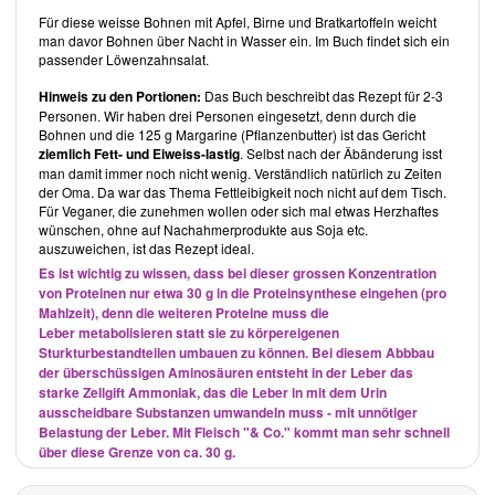
Inhalt des Buches
Für diese weisse Bohnen mit Apfel, Birne und Bratkartoffeln weicht
Die einfachen Rezepte sind in sieben Kategorien eingeteilt:
man davor Bohnen über Nacht in Wasser ein. Im Buch findet sich ein
passender Löwenzahnsalat.
Frühstück
Mittagstisch
Hinweis zu den Portionen:
Das Buch beschreibt das Rezept für 2-3
Salate
Personen. Wir haben drei Personen eingesetzt, denn durch die
Bohnen und die 125 g Margarine (Pflanzenbutter) ist das Gericht
Hauptgerichte
ziemlich Fett- und Eiweiss-lastig
. Selbst nach der Äbänderung isst
Desserts
man damit immer noch nicht wenig. Verständlich natürlich zu Zeiten
Kaffeezeit
der Oma. Da war das Thema Fettleibigkeit noch nicht auf dem Tisch.
Für Veganer, die zunehmen wollen oder sich mal etwas Herzhaftes
Abendbrot
wünschen, ohne auf Nachahmerprodukte aus Soja etc.
auszuweichen, ist das Rezept ideal.
Rezepte
Es ist wichtig zu wissen, dass bei dieser grossen Konzentration
Die Autorin beginnt mit einem Vorwort, das sich dem veganen Essen,
von Proteinen nur etwa 30 g in die Proteinsynthese eingehen (pro
dem Hof ihrer Grosseltern und der Lebenshaltung ihrer Oma widmet.
Mahlzeit), denn die weiteren Proteine muss die
In
Meine Geschichte
schildert
Kirsten M. Mulach
ihren Weg zur
veganen Ernährung mit all seinen "Stolpersteinen". Denn auch vegan
Leber metabolisieren statt sie zu körpereigenen
kann man sich "falsch" ernähren. Besonders dann, so die Autorin,
Sturkturbestandteilen umbauen zu können. Bei diesem Abbbau
wenn industrielle vegane Produkte zur Anwendung kommen.
der überschüssigen Aminosäuren entsteht in der Leber das
Deshalb erstaunt wenig, dass man die im Buch verwendeten Zutaten
starke Zellgift Ammoniak, das die Leber in mit dem Urin
unter praktischer Anleitung gleich selbst herstellen kann. So etwa die
ausscheidbare Substanzen umwandeln muss - mit unnötiger
Suppenwürze
,
Gemüsebouillon
oder
Mandelmilch
.
Belastung der Leber. Mit Fleisch "& Co." kommt man sehr schnell
über diese Grenze von ca. 30 g.
Frühstück
Tipps u.a. für
Konfitüren
,
Tee
,
Hefeteig
oder auch
Obstsalat
und