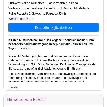
Südwest-Verlag München / Bassermann / Irisiana
Verlagsgruppe Random House GmbH, Kirsten M. Mulach
Rohe Rezepte 6, Gekochte Rezepte 55
(4)
Weitere Bilder (10)
Bestellmöglichkeiten
Kirsten M. Mulach hält mit "Das vegane Kochbuch meiner Oma"
besonders naturnahe vegane Rezepte für alle Jahrezeiten und
Tageszeiten fest.
Kirsten M. Mulach
(47) lebt seit Jahren vegan und betreibt ein
Catering in Hamburg. In ihrem Kochbuch verzichtet sie auf die
Verwendung von Tofu, Soja, Seitan und Fertig- oder Ersatzprodukte.
Sie setzt auf eine pflanzlich basierte, vegane Ernährung.
Die Rezepte stammen von Ihrer Oma, die bewusst auf eine gesunde
Ernährung achtete. Sie liebte es einfach und bevorzugte den
natürlichen Geschmack der Zutaten bei der Verarbeitung zu
belassen.
... mehr
Als sie im Alter von 65 Jahren an Magenkrebs erkrankte, hat sie ihr
Essen umgestellt. Sie verwendete wenig Zucker und wenig
Hinweise zum Rezept
Pflanzenfett. Ihr Credo lautete,
Essen ist Medizin und soll der
Gesundheit gut tun.
Sie wurde 90 Jahre alt.