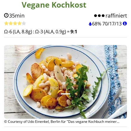
Vegane Kochkost
35min
raffiniert
68%
70
/
17
/
13
Ω-6 (LA, 8.8g)
:
Ω-3 (ALA, 0.9g)
=
9:1
© Courtesy of Udo Einenkel, Berlin für "Das vegane Kochbuch meiner
Oma", Südwest-Verlag München