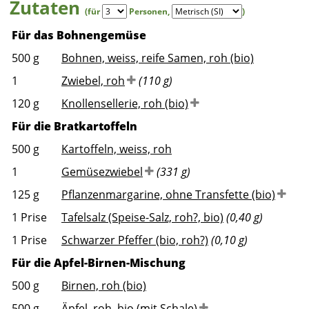
Zutaten
(für
Personen
,
)
Für das Bohnengemüse
500
g
Bohnen, weiss, reife Samen, roh (bio)
1
Zwiebel, roh
(110 g)
120
g
Knollensellerie, roh (bio)
Für die Bratkartoffeln
500
g
Kartoffeln, weiss, roh
1
Gemüsezwiebel
(331 g)
125
g
Pflanzenmargarine, ohne Transfette (bio)
1
Prise
Tafelsalz (Speise-Salz, roh?, bio)
(0,40 g)
1
Prise
Schwarzer Pfeffer (bio, roh?)
(0,10 g)
Für die Apfel-Birnen-Mischung
500
g
Birnen, roh (bio)
500
g
Äpfel, roh, bio (mit Schale)