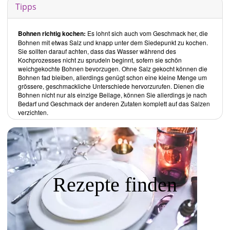
Bananenbrot
. Sie verwendet Pflanzenbutter und wenn Sirupe im
Tipps
Rezept stehen, soll man auf Rohkostqualität achten, betont sie.
Interessant: In den kälteren Jahreszeiten startet sie den Tag mit einer
warmen Suppe, in den warmen Monaten mit unverarbeitetem
Bohnen richtig kochen:
Es lohnt sich auch vom Geschmack her, die
Frischobst.
Bohnen mit etwas Salz und knapp unter dem Siedepunkt zu kochen.
Sie sollten darauf achten, dass das Wasser während des
Mittagstisch
Kochprozesses nicht zu sprudeln beginnt, sofern sie schön
Hier sind die Kapitel Salate und Hauptgerichte vereint. Zu jeder
weichgekochte Bohnen bevorzugen. Ohne Salz gekocht können die
Mahlzeit gehört bei ihr ein saisonaler Salat. Dazu ein Rezept für den
Bohnen fad bleiben, allerdings genügt schon eine kleine Menge um
Kräuteressig, der sich durch frischen Zitronensaft ersetzen lässt. Bei
grössere, geschmackliche Unterschiede hervorzurufen. Dienen die
den Ölen weist sie auf Raps oder Olivenöl hin. Interessant: Aus
Bohnen nicht nur als einzige Beilage, können Sie allerdings je nach
Löwenzahn kann man nicht nur Salat, sondern auch Sirup herstellen.
Bedarf und Geschmack der anderen Zutaten komplett auf das Salzen
verzichten.
Desserts
Im Vordergrund sind frische Früchte. Diese können als erfrischendes
Sommer-Dessert durchaus zuerst im Tiefkühler gelagert gewesen
sein.
Kaffeezeit
Maultaschen
,
Kompott
,
Weihnachtskuchen
oder
Linzertorte
um nur
Rezepte finden
einige Rezepte zu nennen. Als Belag dient die selber hergestellte
Marmelade
; die frischen oder gefrorenen Früchte kommen in das
Kompott. Den Teig stellt
Kirsten M. Mulach
frisch meist mit Weissmehl
Type 550 her. Es gibt auch Rezepte mit Kartoffeln, Griess und
Haferflocken. Leider weist sie nicht darauf hin, dass bei der
Erdbeertorte verwendete Zwieback ohne klare Hinweise immer Ei