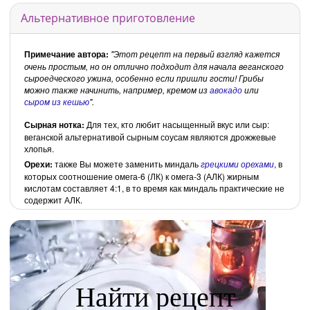
Альтернативное приготовление
Примечание автора:
"Этот рецепт на первый взгляд кажется
очень простым, но он отлично подходит для начала веганского
сыроедческого ужина, особенно если пришли гости! Грибы
можно также начинить, например, кремом из
авокадо
или
сыром из кешью
".
Сырная нотка:
Для тех, кто любит насыщенный вкус или сыр:
веганской альтернативой сырным соусам являются дрожжевые
хлопья.
Орехи:
также Вы можете заменить миндаль
грецкими орехами
, в
которых соотношение омега-6 (ЛК) к омега-3 (АЛК) жирным
кислотам составляет 4:1, в то время как миндаль практические не
содержит АЛК.
Найти рецепт