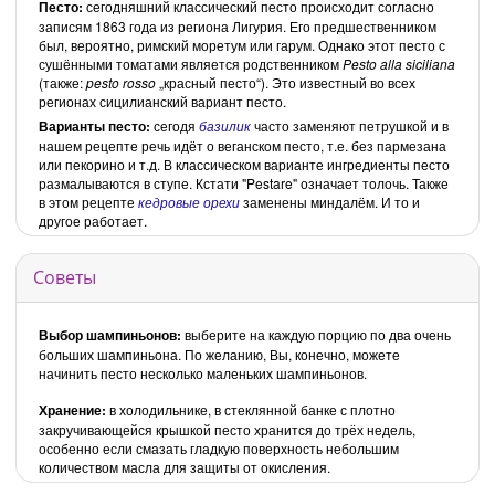
Песто:
сегодняшний классический песто происходит согласно
записям 1863 года из региона Лигурия. Его предшественником
был, вероятно, римский моретум или гарум. Однако этот песто с
сушёнными томатами является родственником
Pesto alla siciliana
(также:
pesto rosso
„красный песто“). Это известный во всех
регионах сицилианский вариант песто.
Варианты песто:
сегодя
базилик
часто заменяют петрушкой и в
нашем рецепте речь идёт о веганском песто, т.е. без пармезана
или пекорино и т.д. В классическом варианте ингредиенты песто
размалываются в ступе. Кстати "Pestare" означает толочь. Также
в этом рецепте
кедровые орехи
заменены миндалём. И то и
другое работает.
Советы
Выбор шампиньонов:
выберите на каждую порцию по два очень
больших шампиньона. По желанию, Вы, конечно, можете
начинить песто несколько маленьких шампиньонов.
Хранение:
в холодильнике, в стеклянной банке с плотно
закручивающейся крышкой песто хранится до трёх недель,
особенно если смазать гладкую поверхность небольшим
количеством масла для защиты от окисления.