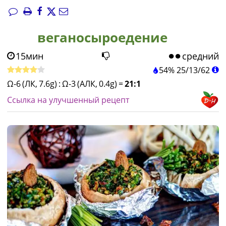
веганосыроедение
15мин
средний
54%
25
/
13
/
62
Ω-6 (ЛК, 7.6g)
:
Ω-3 (АЛК, 0.4g)
=
21:1
Ссылка на улучшенный рецепт