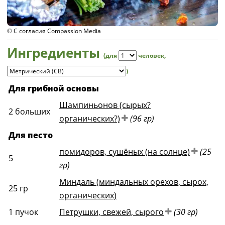
© С согласия Compassion Media
Ингредиенты
(для
человек
,
)
Для грибной основы
Шампиньонов (сырых?
2
больших
органических?)
(96 гр)
Для песто
помидоров, сушёных (на солнце)
(25
5
гр)
Миндаль (миндальных орехов, сырох,
25
гр
органических)
1
пучок
Петрушки, свежей, сырого
(30 гр)