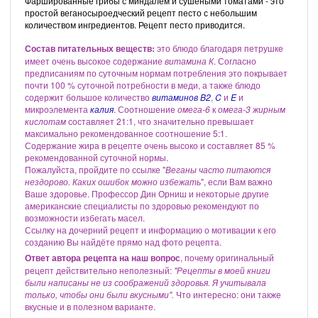
Фаршированные грибы с миндалём и сушеными томатами - это
простой веганосыроедческий рецепт песто с небольшим
количеством ингредиентов. Рецепт песто приводится.
Состав питательных веществ:
это блюдо благодаря петрушке
имеет очень высокое содержание
витамина К
. Согласно
предписаниям по суточным нормам потребления это покрывает
почти 100 % суточной потребности в меди, а также блюдо
содержит большое количество
витаминов B2
,
C
и
E
и
микроэлемента
калия
. Соотношение
омега-6
к
омега-3 жирным
кислотам
составляет 21:1, что значительно превышает
максимально рекомендованное соотношение 5:1.
Содержание жира в рецепте очень высоко и составляет 85 %
рекомендованной суточной нормы.
Пожалуйста, пройдите по ссылке "
Веганы часто питаются
нездорово. Каких ошибок можно избежать
", если Вам важно
Ваше здоровье. Профессор Дин Орниш и некоторые другие
американские специалисты по здоровью рекомендуют по
возможности избегать масел.
Ссылку на дочерний рецепт и информацию о мотивации к его
созданию Вы найдёте прямо над фото рецепта.
Ответ автора рецепта на наш вопрос
, почему оригинальный
рецепт действительно неполезный:
"Рецепты в моей книги
были написаны не из соображений здоровья. Я учитывала
только, чтобы они были вкусными".
Что интересно: они также
вкусные и в полезном варианте.