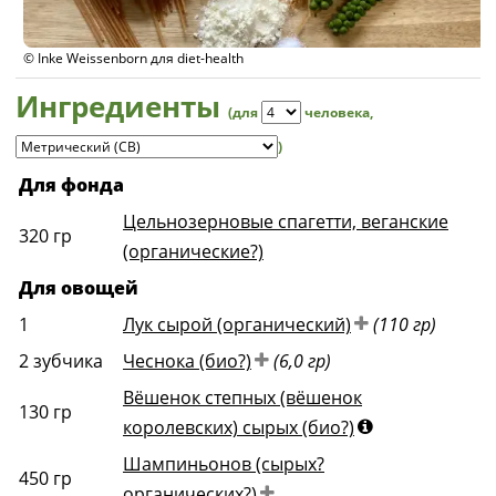
© Inke Weissenborn для diet-health
Ингредиенты
(для
человека
,
)
Для фонда
Цельнозерновые спагетти, веганские
320
гр
(органические?)
Для овощей
1
Лук сырой (органический)
(110 гр)
2
зубчика
Чеснока (био?)
(6,0 гр)
Вёшенок степных (вёшенок
130
гр
королевских) сырых (био?)
Шампиньонов (сырых?
450
гр
органических?)