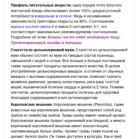
Профиль питательных веществ:
одна порция этого богатого
клетчаткой блюда обеспечивает более 100% среднесуточной
потребности в
марганце
и
селене
. Медь и незаменимая
аминокислота триптофан покрыты на 90%. Соотношение
жирных кислот
омега-6
и омега-3 составляет 5:1, что
соответствует максимально рекомендуемому соотношению.
Подробнее об этом:
Веганы часто едят нездоровую пищу.
.
Предотвратимые ошибки в питании
Спагетти из цельнозерновой муки.
Спагетти из цельнозерновой
муки обычно состоят из муки из твердых сортов пшеницы,
смешанной с водой и солью. Все больше и больше поставщиков
также предлагают продукты органического качества; В целом
употребление цельнозерновых макарон, в отличие от обычных
макарон с высоким содержанием клетчатки, помогает снизить
кровяное давление, уровень холестерина, риск рака толстой
кишки, ишемической болезни сердца и диабета 2 типа. Помимо
клетчатки, цельнозерновые продукты полезны для здоровья
благодаря содержащимся в них антиоксидантам.
Королевские вешенки:
Королевские вешенки (Pleurotus), также
известные как королевские вешенки, представляют собой род
грибов из семейства грибов. Травы-грибы имеют нежный аромат.
Королевская вешенка бывает коричневой или бледной, а мякоть
коричневой королевской вешенки имеет консистенцию,
напоминающую белые грибы. Аромат травы также похож на
аромат белого гриба. Он также доступен в культуре. Как и гриб