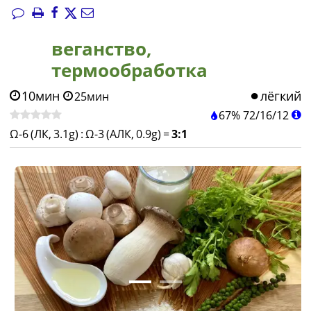
веганство,
термообработка
10мин
лёгкий
25мин
67%
72
/
16
/
12
Ω-6 (ЛК, 3.1g)
:
Ω-3 (АЛК, 0.9g)
=
3:1