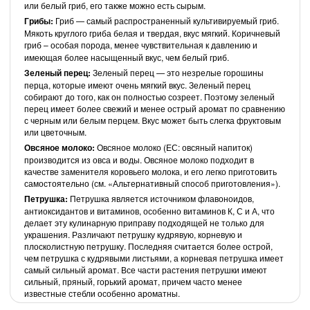
или белый гриб, его также можно есть сырым.
Грибы:
Гриб — самый распространенный культивируемый гриб.
Мякоть круглого гриба белая и твердая, вкус мягкий. Коричневый
гриб
– особая порода, менее чувствительная к давлению и
имеющая более насыщенный вкус, чем белый гриб.
Зеленый перец:
Зеленый перец — это незрелые горошины
перца, которые имеют очень мягкий вкус. Зеленый перец
собирают до того, как он полностью созреет. Поэтому зеленый
перец имеет более свежий и менее острый аромат по сравнению
с черным или белым перцем. Вкус может быть слегка фруктовым
или цветочным.
Овсяное молоко:
Овсяное молоко (ЕС: овсяный напиток)
производится из овса и воды. Овсяное молоко подходит в
качестве заменителя коровьего молока, и его легко приготовить
самостоятельно (см. «Альтернативный способ приготовления»).
Петрушка:
Петрушка является источником флавоноидов,
антиоксидантов и витаминов, особенно витаминов К, С и А, что
делает эту кулинарную приправу подходящей не только для
украшения. Различают петрушку кудрявую, корневую и
плосколистную петрушку. Последняя считается более острой,
чем петрушка с кудрявыми листьями, а корневая петрушка имеет
самый сильный аромат. Все части растения петрушки имеют
сильный, пряный, горький аромат, причем часто менее
известные стебли особенно ароматны.