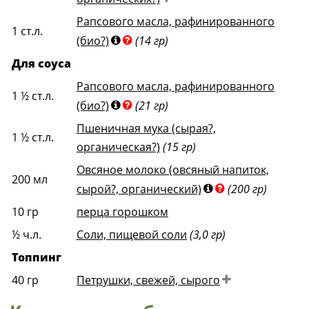
Рапсового масла, рафинированного
1
ст.л.
(био?)
(14 гр)
Для соуса
Рапсового масла, рафинированного
1 ½
ст.л.
(био?)
(21 гр)
Пшеничная мука (сырая?,
1 ½
ст.л.
органическая?)
(15 гр)
Овсяное молоко (овсяный напиток,
200
мл
сырой?, органический)
(200 гр)
10
гр
перца горошком
½
ч.л.
Соли, пищевой соли
(3,0 гр)
Топпинг
40
гр
Петрушки, свежей, сырого