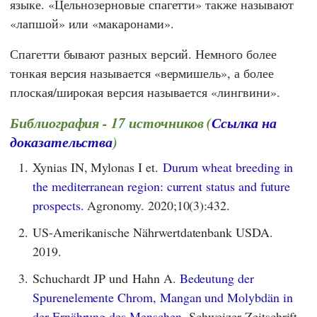
языке. «Цельнозерновые спагетти» также называют
«лапшой» или «макаронами».
Спагетти бывают разных версий. Немного более
тонкая версия называется «вермишель», а более
плоская/широкая версия называется «лингвини».
Библиография - 17 источников (
Ссылка на
доказательства
)
1.
Xynias IN, Mylonas I et.
Durum wheat breeding in
the mediterranean region: current status and future
prospects.
Agronomy. 2020;10(3):432.
2.
US-Amerikanische Nährwertdatenbank USDA.
2019.
3.
Schuchardt JP und Hahn A.
Bedeutung der
Spurenelemente Chrom, Mangan und Molybdän in
der Ernährung des Menschen.
Schweizer Zeitschrift