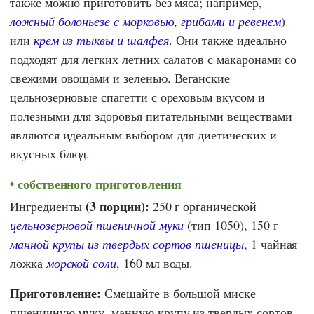
также можно приготовить без мяса; например,
ложный болоньезе с морковью, грибами и ревенем
)
или
крем из тыквы и шалфея
. Они также идеально
подходят для легких летних салатов с макаронами со
свежими овощами и зеленью. Веганские
цельнозерновые спагетти с ореховым вкусом и
полезными для здоровья питательными веществами
являются идеальным выбором для диетических и
вкусных блюд.
собственного приготовления
(3 порции):
Ингредиенты
250 г органической
цельнозерновой пшеничной муки
(тип 1050), 150 г
манной крупы из твердых сортов пшеницы
, 1 чайная
ложка
морской соли
, 160 мл воды.
Приготовление:
Смешайте в большой миске
пшеничную муку, манную крупу из твердых сортов