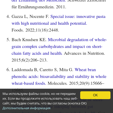
für Ernährungsmedizin. 2011.
4.
Gazza L, Nocente F.
Special issue: innovative pasta
with high nutritional and health potential.
Foods. 2022;11(16):2448.
5.
Bach Knudsen KE.
Microbial degradation of whole-
grain complex carbohydrates and impact on short-
chain fatty acids and health.
Advances in Nutrition.
2015;6(2):206–213.
6.
Laddomada B, Caretto S, Mita G.
Wheat bran
phenolic acids: bioavailability and stability in whole
wheat-based foods.
Molecules. 2015;20(9):15666–
15685.
Мы используем файлы cookie, но не передаем
OK
их. Если вы продолжите использовать наш веб-
7.
Nogal A, Valdes AM, Menni C.
The role of short-
сайт, мы будем считать, что вы согласны (кнопка ОК)
chain fatty acids in the interplay between gut
Дополнительная информация