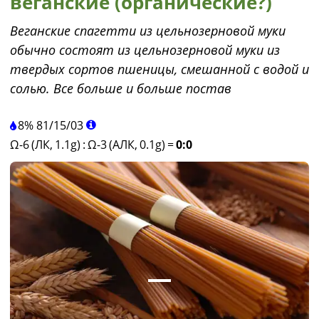
веганские (органические?)
Веганские спагетти из цельнозерновой муки
обычно состоят из цельнозерновой муки из
твердых сортов пшеницы, смешанной с водой и
солью. Все больше и больше постав
8%
81
/
15
/
03
Ω-6 (ЛК, 1.1g)
:
Ω-3 (АЛК, 0.1g)
=
0:0