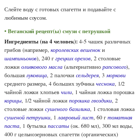
Слейте воду с готовых спагетти и подавайте с
любимым соусом.
Веганский рецепт(ы) смузи с петрушкой
Ингредиенты (на 4 человек):
4-5 чашек различных
грибов (например,
королевских вешенок
и
шампиньонов
), 240 г
грецких орехов
, 2 столовые
ложки
оливкового масла
(альтернативно
рапсового
),
большая
луковица
, 2 палочки
сельдерея
, 3
моркови
среднего размера, 4 больших зубчика
чеснока
, 1/2
чайной ложки хлопьев
чили
, 1 чайная ложка порошка
корицы
, 1/2 чайной ложки
порошка гвоздики
, 2
столовые ложки
сушеного базилика
, 1 столовая ложка
сушеной петрушки
, 1
лавровый лист
, 60 г
томатная
паста
, 1 бутылка
пассаты
(ок. 680 мл), 300 мл воды,
400 г цельнозерновых спагетти (органических)