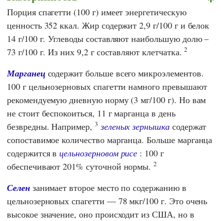
Порция спагетти (100 г) имеет энергетическую
ценность 352 ккал. Жир содержит 2,9 г/100 г и белок
14 г/100 г. Углеводы составляют наибольшую долю –
2
73 г/100 г. Из них 9,2 г составляют клетчатка.
Марганец
содержит больше всего микроэлементов.
100 г цельнозерновых спагетти намного превышают
рекомендуемую дневную норму (3 мг/100 г). Но вам
не стоит беспокоиться, 11 г марганца в день
3
безвредны. Например,
зеленых зернышка
содержат
сопоставимое количество марганца. Больше марганца
содержится в
цельнозерновом рисе
: 100 г
2
обеспечивают 201% суточной нормы.
Селен
занимает второе место по содержанию в
цельнозерновых спагетти — 78 мкг/100 г. Это очень
высокое значение, оно происходит из США, но в