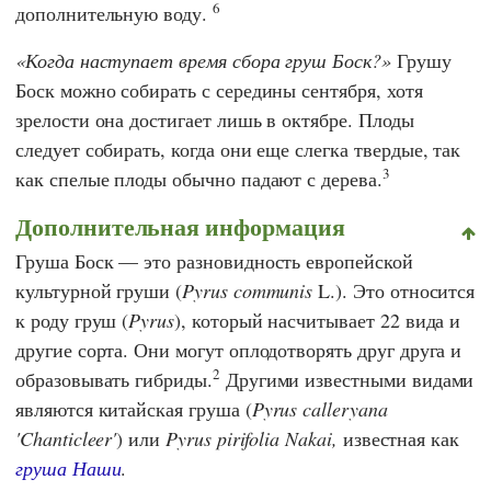
6
дополнительную воду.
Когда наступает время сбора груш Боск?
Грушу
Боск можно собирать с середины сентября, хотя
зрелости она достигает лишь в октябре. Плоды
следует собирать, когда они еще слегка твердые, так
3
как спелые плоды обычно падают с дерева.
Дополнительная информация
Груша Боск — это разновидность европейской
культурной груши (
Pyrus communis
L.). Это относится
к роду груш (
Pyrus
), который насчитывает 22 вида и
другие сорта. Они могут оплодотворять друг друга и
2
образовывать гибриды.
Другими известными видами
являются китайская груша (
Pyrus calleryana
'Chanticleer'
) или
Pyrus pirifolia Nakai,
известная как
груша Наши
.