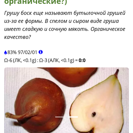
органические?)
Грушу боск еще называют бутылочной грушей
из-за ее формы. В спелом и сыром виде груша
имеет сладкую и сочную мякоть. Органическое
качество?
83%
97
/
02
/
01
Ω-6 (ЛК, <0.1g)
:
Ω-3 (АЛК, <0.1g)
=
0:0