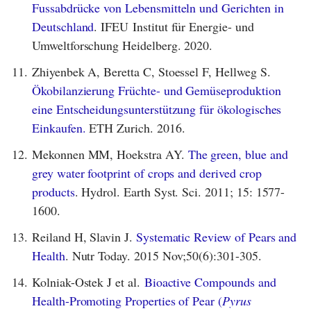
Fussabdrücke von Lebensmitteln und Gerichten in
Deutschland
. IFEU Institut für Energie- und
Umweltforschung Heidelberg. 2020.
11.
Zhiyenbek A, Beretta C, Stoessel F, Hellweg S.
Ökobilanzierung Früchte- und Gemüseproduktion
eine Entscheidungsunterstützung für ökologisches
Einkaufen.
ETH Zurich. 2016.
12.
Mekonnen MM, Hoekstra AY.
The green, blue and
grey water footprint of crops and derived crop
products
. Hydrol. Earth Syst. Sci. 2011; 15: 1577-
1600.
13.
Reiland H, Slavin J.
Systematic Review of Pears and
Health
. Nutr Today. 2015 Nov;50(6):301-305.
14.
Kolniak-Ostek J et al.
Bioactive Compounds and
Health-Promoting Properties of Pear (
Pyrus