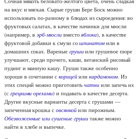
Сочная мякоть беловато-желтого цвета, очень сладкая
на вкус и мягкая. Сырые груши Бере Боск можно
использовать по-разному в блюдах из сыроедения: во
фруктовых салатах, в качестве начинки для мюсли
(например, в
эрб-мюсли
вместо
яблока
), в качестве
фруктовой добавки к смузи со
шпинатом
или в
домашних соках. Вареные
груши
или грушевое пюре
улучшают, среди прочего, каши, веганский рисовый
пудинг и манную кашу. Груши также особенно
хороши в сочетании с
корицей
или
кардамоном
. Из
этих специй можно приготовить
чатни
или запечь их
(с
грецкими орехами
) и подавать в качестве десерта.
Другие вкусные варианты десерта с грушами —
запеченная крошка с
овсянкой
или пирожным.
Обезвоженные или сушеные груши
также можно
найти в хлебе и выпечке.