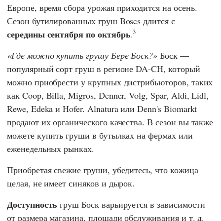
Европе, время сбора урожая приходится на осень.
Сезон бутилированных груш Boscs длится с
3
середины сентября по октябрь
.
Где можно купить грушу Бере Боск?
Боск —
популярный сорт груш в регионе DA-CH, который
можно приобрести у крупных дистрибьюторов, таких
как
Coop
,
Billa
,
Migros
,
Denner
,
Volg
,
Spar
,
Aldi
,
Lidl
,
Rewe
,
Edeka
и
Hofer
.
Alnatura
или
Denn's Biomarkt
продают их органического качества. В сезон вы также
можете купить груши в бутылках на фермах или
еженедельных рынках.
Приобретая свежие груши, убедитесь, что кожица
целая, не имеет синяков и дырок.
Доступность
груш Боск варьируется в зависимости
от размера магазина, площади обслуживания и т. д.