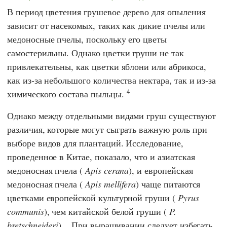
В период цветения грушевое дерево для опыления
зависит от насекомых, таких как дикие пчелы или
медоносные пчелы, поскольку его цветы
самостерильны. Однако цветки груши не так
привлекательны, как цветки яблони или абрикоса,
как из-за небольшого количества нектара, так и из-за
4
химического состава пыльцы.
Однако между отдельными видами груш существуют
различия, которые могут сыграть важную роль при
выборе видов для плантаций. Исследование,
проведенное в Китае, показало, что и азиатская
медоносная пчела (
Apis cerana
), и европейская
медоносная пчела (
Apis mellifera
) чаще питаются
цветками европейской культурной груши (
Pyrus
communis
), чем китайской белой груши (
P.
bretschneideri
). . При выращивании следует избегать