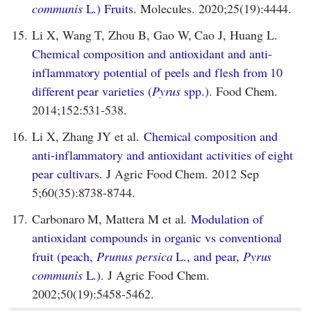
communis
L.) Fruits
. Molecules. 2020;25(19):4444.
15.
Li X, Wang T, Zhou B, Gao W, Cao J, Huang L.
Chemical composition and antioxidant and anti-
inflammatory potential of peels and flesh from 10
different pear varieties (
Pyrus
spp.)
. Food Chem.
2014;152:531-538.
16.
Li X, Zhang JY et al.
Chemical composition and
anti-inflammatory and antioxidant activities of eight
pear cultivars
. J Agric Food Chem. 2012 Sep
5;60(35):8738-8744.
17.
Carbonaro M, Mattera M et al.
Modulation of
antioxidant compounds in organic vs conventional
fruit (peach,
Prunus persica
L., and pear,
Pyrus
communis
L.)
. J Agric Food Chem.
2002;50(19):5458-5462.