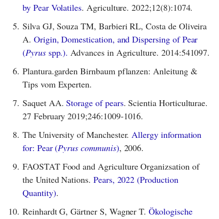
by Pear Volatiles
. Agriculture. 2022;12(8):1074.
5.
Silva GJ, Souza TM, Barbieri RL, Costa de Oliveira
A.
Origin, Domestication, and Dispersing of Pear
(
Pyrus
spp.).
Advances in Agriculture. 2014:541097.
6.
Plantura.garden Birnbaum pflanzen: Anleitung &
Tips vom Experten.
7.
Saquet AA.
Storage of pears
. Scientia Horticulturae.
27 February 2019;246:1009-1016.
8.
The University of Manchester.
Allergy information
for: Pear (
Pyrus communis
)
, 2006.
9.
FAOSTAT Food and Agriculture Organizsation of
the United Nations.
Pears, 2022 (Production
Quantity)
.
10.
Reinhardt G, Gärtner S, Wagner T.
Ökologische