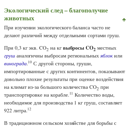
Экологический след – благополучие
животных
При изучении экологического баланса часто не
делают различий между отдельными сортами груш.
выбросы CO
При 0,3 кг экв. CO
на кг
местных
2
2
груш
аналогичны выбросам региональных
яблок
или
10
винограда
.
С другой стороны, груши,
импортированные с других континентов, показывают
довольно плохие результаты при оценке воздействия
на климат из-за большого количества CO
при
2
11
транспортировке на корабле.
Количество воды,
необходимое для производства 1 кг груш, составляет
12
922 литра.
В традиционном сельском хозяйстве для борьбы с