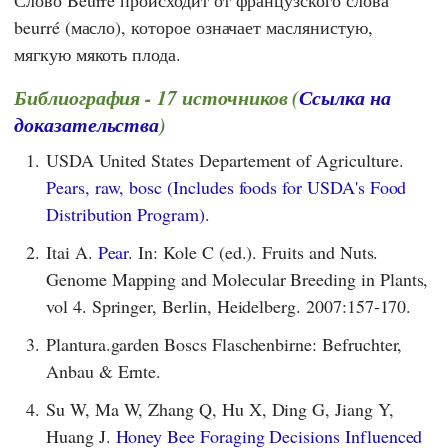
Слово Beurre происходит от французского слова
beurré (масло), которое означает маслянистую,
мягкую мякоть плода.
Библиография - 17 источников (
Ссылка на
доказательства
)
1.
USDA United States Departement of Agriculture.
Pears, raw, bosc (Includes foods for USDA's Food
Distribution Program)
.
2.
Itai A.
Pear
. In: Kole C (ed.). Fruits and Nuts.
Genome Mapping and Molecular Breeding in Plants,
vol 4. Springer, Berlin, Heidelberg. 2007:157-170.
3.
Plantura.garden Boscs Flaschenbirne: Befruchter,
Anbau & Ernte.
4.
Su W, Ma W, Zhang Q, Hu X, Ding G, Jiang Y,
Huang J.
Honey Bee Foraging Decisions Influenced