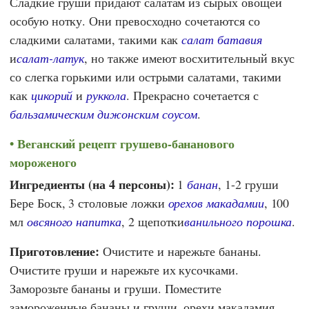
Сладкие груши придают салатам из сырых овощей
особую нотку. Они превосходно сочетаются со
сладкими салатами, такими как
салат батавия
и
салат-латук
, но также имеют восхитительный вкус
со слегка горькими или острыми салатами, такими
как
цикорий
и
руккола
. Прекрасно сочетается с
бальзамическим дижонским соусом
.
Веганский рецепт грушево-бананового
мороженого
Ингредиенты (на 4 персоны):
1
банан
, 1-2 груши
Бере Боск, 3 столовые ложки
орехов макадамии
, 100
мл
овсяного напитка
, 2 щепотки
ванильного порошка
.
Приготовление:
Очистите и нарежьте бананы.
Очистите груши и нарежьте их кусочками.
Заморозьте бананы и груши. Поместите
замороженные бананы и груши, орехи макадамия,