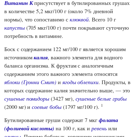
Витамин К
присутствует в бутилированных грушах
в количестве 5,2 мкг/100 г (около 7% дневной
нормы), что сопоставимо с
клюквой
. Всего 10 г
капусты
(705 мкг/100 г) почти покрывают суточную
потребность в витамине.
Боск с содержанием 122 мг/100 г является хорошим
источником
калия
, важного элемента для водного
баланса организма. К фруктам с аналогичным
содержанием этого важного элемента относятся
яблоки (Грэнни Смит)
и
ягоды облепихи
. Продукты, в
которых содержание калия значительно выше, — это
сушеные помидоры
(3427 мг),
сушеные белые грибы
1
(2000 мг) и
соевые бобы
(1797 мг/100 г).
Бутилированные груши содержат 7 мкг
фолата
(фолиевой кислоты)
на 100 г, как и
ревень
или
огурцы
. Помимо бобовых, хорошими источниками