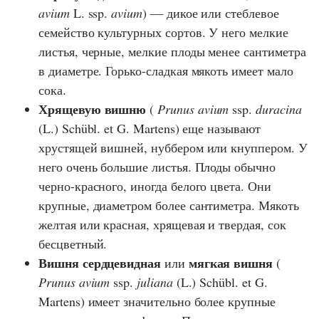
avium
L. ssp.
avium
) — дикое или стеблевое
семейство культурных сортов. У него мелкие
листья, черные, мелкие плоды менее сантиметра
в диаметре. Горько-сладкая мякоть имеет мало
сока.
Хрящевую вишню
(
Prunus avium
ssp.
duracina
(L.) Schübl. et G. Martens) еще называют
хрустящей вишней, нуббером или кнуппером. У
него очень большие листья. Плоды обычно
черно-красного, иногда белого цвета. Они
крупные, диаметром более сантиметра. Мякоть
желтая или красная, хрящевая и твердая, сок
бесцветный.
Вишня сердцевидная
мягкая вишня
или
(
Prunus avium
ssp.
juliana
(L.) Schübl. et G.
Martens) имеет значительно более крупные