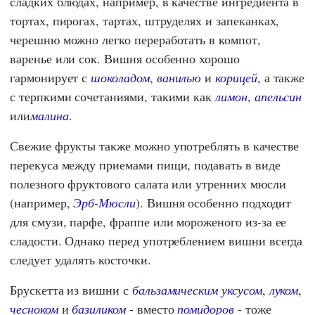
сладких блюдах, например, в качестве ингредиента в
тортах, пирогах, тартах, штруделях и запеканках,
черешню можно легко переработать в компот,
варенье или сок. Вишня особенно хорошо
гармонирует с
шоколадом
,
ванилью
и
корицей
, а также
с терпкими сочетаниями, такими как
лимон
,
апельсин
или
малина
.
Свежие фрукты также можно употреблять в качестве
перекуса между приемами пищи, подавать в виде
полезного фруктового салата или утренних мюсли
(например,
Эрб-Мюсли
). Вишня особенно подходит
для смузи, парфе, фраппе или мороженого из-за ее
сладости. Однако перед употреблением вишни всегда
следует удалять косточки.
Брускетта из вишни с
бальзамическим уксусом
,
луком
,
чесноком
и
базиликом
- вместо
помидоров
- тоже