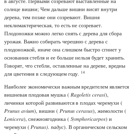
в августе. Первыми созревают выставленные на
солнце вишни; Чем дальше вишни висят внутри
дерева, тем позже они созревают. Вишня
неклимактерическая, то есть не созревает.
Плодоножки можно легко снять с дерева для сбора
урожая. Важно собирать черешню с дерева с
плодоножкой, иначе она слишком быстро сгниет у
основания стебля и ее больше нельзя будет хранить.
Говорят, что стебли, оставленные на дереве, вредны
14
для цветения в следующем году.
Наиболее экономически важным вредителем является
вишневая плодовая мушка (
Ragoletis cerasi
),
личинки которой развиваются в плодах черемухи (
Prunus avium
), вишни (
Prunus cerasus
), жимолости (
Lonicera
), снежноягодника (
Symphoricarpos
) и
черемухи (
Prunus)
.
падус
). В органическом сельском