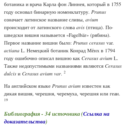
ботаника и врача
Карла фон Линнея
, который в 1755
году основал бинарную номенклатуру.
Prunus
означает латинское название сливы,
avium
происходит от латинского слова
avis
(птица). По-
шведски вишня называется «Fagelbär» (рябина).
Первое название вишни было:
Prunus cerasus
var.
actiana
L. Немецкий ботаник
Конрад Мёнх
в 1794
году ошибочно описал вишню как
Cerasus avium
L.
Также недопустимыми названиями являются
Cerasus
2
dulcis
и
Cerasus avium
var
.
На английском языке
Prunus avium
известен как
дикая вишня, черешня, черемуха, черешня или геан.
19
Библиография - 34 источника (
Ссылка на
доказательства
)