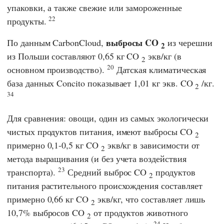
упаковки, а также свежие или замороженные
22
продукты.
выбросы CO
По данным
CarbonCloud
,
из черешни
2
из Польши составляют 0,65 кг CO
экв/кг (в
2
20
основном производство).
Датская климатическая
база данных
Concito
показывает 1,01 кг экв. CO
/кг.
2
34
Для сравнения: овощи, один из самых экологически
чистых продуктов питания, имеют выбросы CO
2
примерно 0,1-0,5 кг CO
экв/кг в зависимости от
2
метода выращивания (и без учета воздействия
23
транспорта).
Средний выброс CO
продуктов
2
питания растительного происхождения составляет
примерно 0,66 кг CO
экв/кг, что составляет лишь
2
10,7% выбросов CO
от продуктов животного
2
24