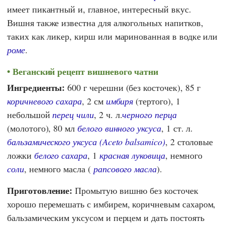
имеет пикантный и, главное, интересный вкус.
Вишня также известна для алкогольных напитков,
таких как ликер, кирш или маринованная в водке или
роме
.
Веганский рецепт вишневого чатни
Ингредиенты:
600 г черешни (без косточек), 85 г
коричневого сахара
, 2 см
имбиря
(тертого), 1
небольшой
перец чили
, 2 ч. л.
черного перца
(молотого), 80 мл
белого винного уксуса
, 1 ст. л.
бальзамического уксуса (Aceto balsamico)
, 2 столовые
ложки
белого сахара
, 1
красная луковица
, немного
соли
, немного масла (
рапсового масла
).
Приготовление:
Промытую вишню без косточек
хорошо перемешать с имбирем, коричневым сахаром,
бальзамическим уксусом и перцем и дать постоять