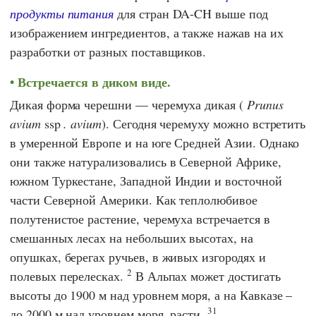
продукты питания
для стран DA-CH выше под
изображением ингредиентов, а также нажав на их
разработки от разных поставщиков.
Встречается в диком виде.
Дикая форма черешни — черемуха дикая (
Prunus
avium
ssp
. avium
). Сегодня черемуху можно встретить
в умеренной Европе и на юге Средней Азии. Однако
они также натурализовались в Северной Африке,
южном Туркестане, Западной Индии и восточной
части Северной Америки. Как теплолюбивое
полутенистое растение, черемуха встречается в
смешанных лесах на небольших высотах, на
опушках, берегах ручьев, в живых изгородях и
2
полевых перелесках.
В Альпах может достигать
высоты до 1900 м над уровнем моря, а на Кавказе –
31
до 2000 м над уровнем моря. расти.