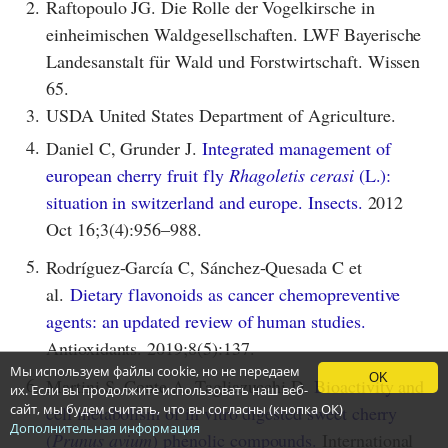
2.
Raftopoulo JG. Die Rolle der Vogelkirsche in
einheimischen Waldgesellschaften. LWF Bayerische
Landesanstalt für Wald und Forstwirtschaft. Wissen
65.
3.
USDA United States Department of Agriculture.
4.
Daniel C, Grunder J.
Integrated management of
european cherry fruit fly
Rhagoletis cerasi
(L.):
situation in switzerland and europe. Insects.
2012
Oct 16;3(4):956–988.
5.
Rodríguez-García C, Sánchez-Quesada C et
al.
Dietary flavonoids as cancer chemopreventive
agents: an updated review of human studies.
Antioxidants. 2019;8(5):137.
Мы используем файлы cookie, но не передаем
OK
6.
Martini S, Conte A, Tagliazucchi D.
Bioactivity and
их. Если вы продолжите использовать наш веб-
сайт, мы будем считать, что вы согласны (кнопка ОК)
cell metabolism of in vitro digested sweet cherry
Дополнительная информация
(
Prunus avium
) phenolic compounds.
International