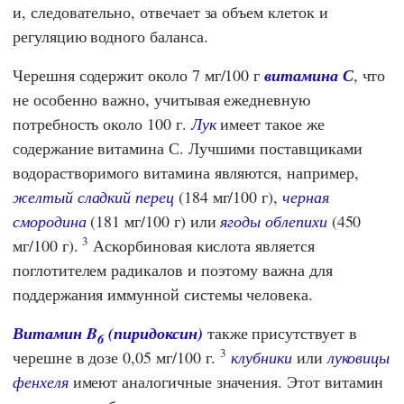
и, следовательно, отвечает за объем клеток и
регуляцию водного баланса.
Черешня содержит около 7 мг/100 г
витамина С
, что
не особенно важно, учитывая ежедневную
потребность около 100 г.
Лук
имеет такое же
содержание витамина С. Лучшими поставщиками
водорастворимого витамина являются, например,
желтый сладкий перец
(184 мг/100 г),
черная
смородина
(181 мг/100 г) или
ягоды облепихи
(450
3
мг/100 г).
Аскорбиновая кислота является
поглотителем радикалов и поэтому важна для
поддержания иммунной системы человека.
Витамин B
(пиридоксин)
также присутствует в
6
3
черешне в дозе 0,05 мг/100 г.
клубники
или
луковицы
фенхеля
имеют аналогичные значения. Этот витамин