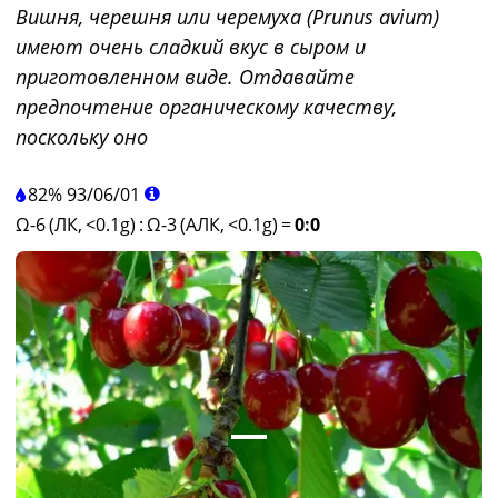
Вишня, черешня или черемуха (Prunus avium)
имеют очень сладкий вкус в сыром и
приготовленном виде. Отдавайте
предпочтение органическому качеству,
поскольку оно
82%
93
/
06
/
01
Ω-6 (ЛК, <0.1g)
:
Ω-3 (АЛК, <0.1g)
=
0:0