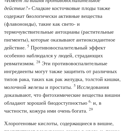
действие?
Сладкие косточковые плоды также
содержат биологически активные вещества
(флавоноиды), такие как свето- и
термочувствительные антоцианы (растительные
пигменты), которые оказывают антиоксидантное
5
действие.
Противовоспалительный эффект
особенно наблюдался у людей, страдающих
28
ревматизмом.
Эти противовоспалительные
ингредиенты могут также защитить от различных
типов рака, таких как рак желудка, толстой кишки,
5
молочной железы и простаты.
Исследования
доказывают, что фитохимические вещества вишни
6,
обладают хорошей биодоступностью
и, в
29
частности, кожура ими очень богата.
Хлорогеновые кислоты, содержащиеся в вишне,
препятствуют всасыванию сахара в кровь и, таким