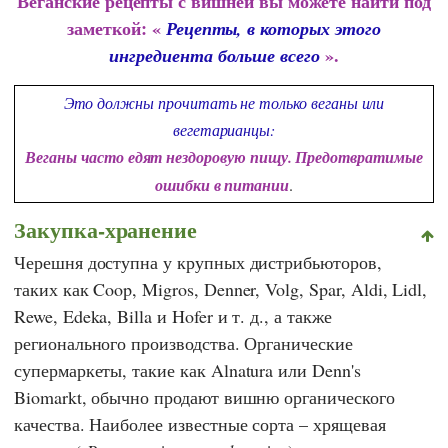
Веганские рецепты с вишней вы можете найти под
заметкой: «
Рецепты, в которых этого
».
ингредиента больше всего
Это должны прочитать не только веганы или
вегетарианцы:
Веганы часто едят нездоровую пищу. Предотвратимые
ошибки в питании
.
Закупка-хранение
Черешня доступна у крупных дистрибьюторов,
таких как
Coop
,
Migros
,
Denner
,
Volg
,
Spar
,
Aldi
,
Lidl
,
Rewe
,
Edeka
,
Billa
и
Hofer
и т. д., а также
регионального производства. Органические
супермаркеты, такие как
Alnatura
или
Denn's
Biomarkt,
обычно продают вишню органического
качества. Наиболее известные сорта – хрящевая