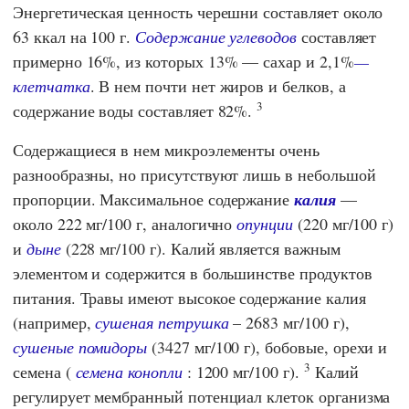
Энергетическая ценность черешни составляет около
63 ккал на 100 г.
Содержание углеводов
составляет
примерно 16%, из которых 13% — сахар и 2,1%
—
клетчатка
. В нем почти нет жиров и белков, а
3
содержание воды составляет 82%.
Содержащиеся в нем микроэлементы очень
разнообразны, но присутствуют лишь в небольшой
пропорции. Максимальное содержание
калия
—
около 222 мг/100 г, аналогично
опунции
(220 мг/100 г)
и
дыне
(228 мг/100 г). Калий является важным
элементом и содержится в большинстве продуктов
питания. Травы имеют высокое содержание калия
(например,
сушеная петрушка
– 2683 мг/100 г),
сушеные помидоры
(3427 мг/100 г), бобовые, орехи и
3
семена (
семена конопли
: 1200 мг/100 г).
Калий
регулирует мембранный потенциал клеток организма