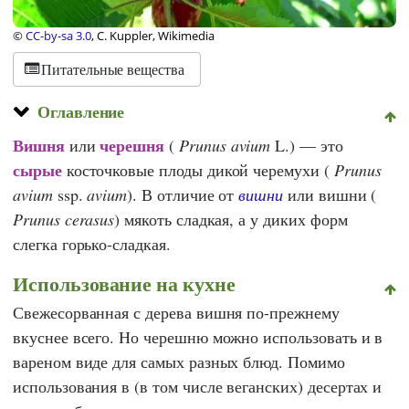
©
CC-by-sa 3.0
, C. Kuppler, Wikimedia
Питательные вещества
Оглавление
Вишня
черешня
или
(
Prunus avium
L.) — это
сырые
косточковые плоды дикой черемухи (
Prunus
avium
ssp.
avium
). В отличие от
вишни
или вишни (
Prunus cerasus
) мякоть сладкая, а у диких форм
слегка горько-сладкая.
Использование на кухне
Свежесорванная с дерева вишня по-прежнему
вкуснее всего. Но черешню можно использовать и в
вареном виде для самых разных блюд. Помимо
использования в (в том числе веганских) десертах и