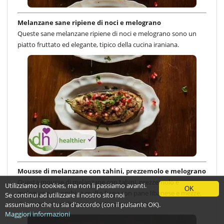
Melanzane sane ripiene di noci e melograno
Queste sane melanzane ripiene di noci e melograno sono un
piatto fruttato ed elegante, tipico della cucina iraniana.
Mousse di melanzane con tahini, prezzemolo e melograno
Questa mousse di melanzane con tahini, prezzemolo e
Utilizziamo i cookies, ma non li passiamo avanti.
OK
melograno si combina molto bene con pane libanese e mezze,
Se continui ad utilizzare il nostro sito noi
due antipasti molto apprezzati come antipasto.
assumiamo che tu sia d'accordo (con il pulsante OK).
Maggiori informazioni