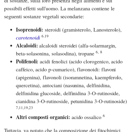
di sostanze, sulla loro presenza negli alimenti e sui
possibili effetti sull'uomo. La melanzana contiene le
seguenti sostanze vegetali secondarie:
Isoprenoidi:
steroidi (gramisterolo,
Lanosterolo),
6.19
carotenoidi
Alcaloidi:
alcaloidi steroidei (alfa-solarmargin,
6,
8
beta-solasonina, solasodina), tropane
Polifenoli:
acidi fenolici (acido clorogenico, acido
caffeico, acido p-cumarico), flavonoidi: flavoni
(apigenina), flavonoli (isoramnetina, kaempferolo,
quercetina), antociani (nasunina, delfinidina,
delfinidina glucoside, delfinidina 3-O-rutinoside,
cianidina 3-O-rutinoside, petunidina 3-O-rutinoside)
7,11,19,23
6
Altri composti organici:
acido ossalico
Tuttavia, va notato che la composizione dei fitochimici