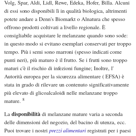
Volg
,
Spar
,
Aldi
,
Lidl
,
Rewe
,
Edeka
,
Hofer
,
Billa
. Alcuni
di essi sono disponibili lì in qualità biologica, altrimenti
potete andare a
Denn's Biomarkt
o
Alnatura
che spesso
offrono prodotti coltivati a livello regionale. È
consigliabile acquistare le melanzane quando sono sode:
in questo modo si evitano esemplari conservati per troppo
tempo. Più i semi sono marroni (spesso indicati come
punti neri), più maturo è il frutto. Se i frutti sono troppo
maturi c'è il rischio di infezioni fungine; Inoltre, l'
Autorità europea per la sicurezza alimentare
(
EFSA
) è
stata in grado di rilevare un contenuto significativamente
più elevato di glicoalcaloidi nelle melanzane troppo
8
mature.
disponibilità
La
di melanzane mature varia a seconda
delle dimensioni del negozio, del bacino di utenza, ecc.
Puoi trovare i nostri
prezzi alimentari
registrati per i paesi