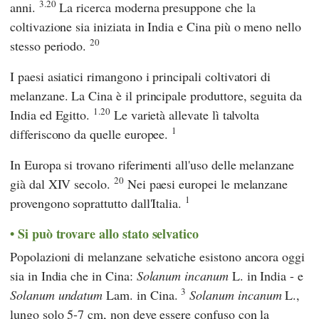
3.20
anni.
La ricerca moderna presuppone che la
coltivazione sia iniziata in India e Cina più o meno nello
20
stesso periodo.
I paesi asiatici rimangono i principali coltivatori di
melanzane. La Cina è il principale produttore, seguita da
1.20
India ed Egitto.
Le varietà allevate lì talvolta
1
differiscono da quelle europee.
In Europa si trovano riferimenti all'uso delle melanzane
20
già dal XIV secolo.
Nei paesi europei le melanzane
1
provengono soprattutto dall'Italia.
Si può trovare allo stato selvatico
Popolazioni di melanzane selvatiche esistono ancora oggi
sia in India che in Cina:
Solanum incanum
L. in India - e
3
Solanum undatum
Lam. in Cina.
Solanum incanum
L.,
lungo solo 5-7 cm, non deve essere confuso con la