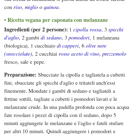
con
riso
,
miglio
o
quinoa
.
Ricetta vegana per caponata con melanzane
Ingredienti (per 2 persone):
1
cipolla rossa
, 3
spicchi
d'aglio
, 2 gambi
di sedano
, 3
pomodori
, 1 melanzana
(biologica), 1 cucchiaio
di capperi
, 6
olive nere
(snocciolate)
, 2 cucchiai
rosse aceto di vino
,
prezzemolo
fresco, sale e pepe.
Preparazione:
Sbucciate la cipolla e tagliatela a cubetti
fini, sbucciate gli spicchi d'aglio e tritateli anch'essi
finemente. Mondate i gambi di sedano e tagliateli a
fettine sottili, tagliate a cubetti i pomodori lavati e le
melanzane crude. In una padella profonda con poca acqua
fate rosolare i pezzi di cipolla con il sedano, dopo 5
minuti aggiungete le melanzane e l'aglio e fateli stufare
per altri 10 minuti. Quindi aggiungere i pomodori e