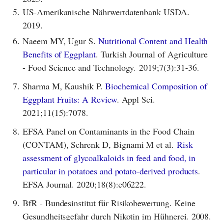
5.
US-Amerikanische Nährwertdatenbank USDA.
2019.
6.
Naeem MY, Ugur S.
Nutritional Content and Health
Benefits of Eggplant
. Turkish Journal of Agriculture
- Food Science and Technology. 2019;7(3):31-36.
7.
Sharma M, Kaushik P.
Biochemical Composition of
Eggplant Fruits: A Review
. Appl Sci.
2021;11(15):7078.
8.
EFSA Panel on Contaminants in the Food Chain
(CONTAM), Schrenk D, Bignami M et al.
Risk
assessment of glycoalkaloids in feed and food, in
particular in potatoes and potato‐derived products
.
EFSA Journal. 2020;18(8):e06222.
9.
BfR - Bundesinstitut für Risikobewertung. Keine
Gesundheitsgefahr durch Nikotin im Hühnerei. 2008.