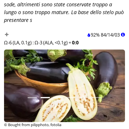
sode, altrimenti sono state conservate troppo a
lungo o sono troppo mature. La base dello stelo può
presentare s
92%
84
/
14
/
03
Ω-6 (LA, 0.1g)
:
Ω-3 (ALA, <0.1g)
=
0:0
© Bought from pilipphoto, fotolia