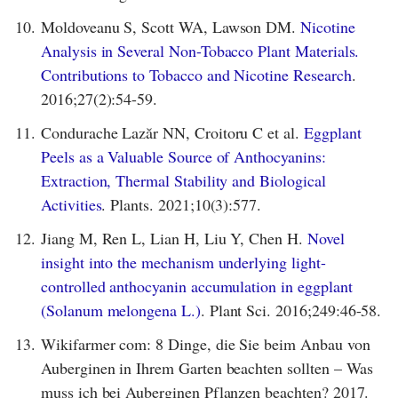
10.
Moldoveanu S, Scott WA, Lawson DM.
Nicotine
Analysis in Several Non-Tobacco Plant Materials.
Contributions to Tobacco and Nicotine Research
.
2016;27(2):54-59.
11.
Condurache Lazăr NN, Croitoru C et al.
Eggplant
Peels as a Valuable Source of Anthocyanins:
Extraction, Thermal Stability and Biological
Activities
. Plants. 2021;10(3):577.
12.
Jiang M, Ren L, Lian H, Liu Y, Chen H.
Novel
insight into the mechanism underlying light-
controlled anthocyanin accumulation in eggplant
(Solanum melongena L.)
. Plant Sci. 2016;249:46-58.
13.
Wikifarmer com: 8 Dinge, die Sie beim Anbau von
Auberginen in Ihrem Garten beachten sollten – Was
muss ich bei Auberginen Pflanzen beachten? 2017.