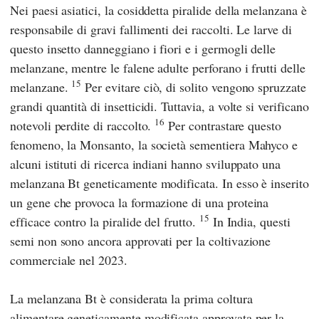
Nei paesi asiatici, la cosiddetta piralide della melanzana è
responsabile di gravi fallimenti dei raccolti. Le larve di
questo insetto danneggiano i fiori e i germogli delle
melanzane, mentre le falene adulte perforano i frutti delle
15
melanzane.
Per evitare ciò, di solito vengono spruzzate
grandi quantità di insetticidi. Tuttavia, a volte si verificano
16
notevoli perdite di raccolto.
Per contrastare questo
fenomeno,
la Monsanto
, la società sementiera
Mahyco
e
alcuni istituti di ricerca indiani hanno sviluppato una
melanzana Bt geneticamente modificata. In esso è inserito
un gene che provoca la formazione di una proteina
15
efficace contro la piralide del frutto.
In India, questi
semi non sono ancora approvati per la coltivazione
commerciale nel 2023.
La melanzana Bt è considerata la prima coltura
alimentare geneticamente modificata approvata per la