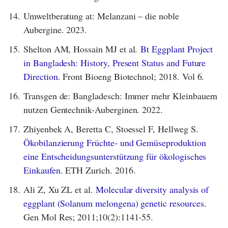
14.
Umweltberatung at: Melanzani – die noble
Aubergine. 2023.
15.
Shelton AM, Hossain MJ et al.
Bt Eggplant Project
in Bangladesh: History, Present Status and Future
Direction
. Front Bioeng Biotechnol; 2018. Vol 6.
16.
Transgen de: Bangladesch: Immer mehr Kleinbauern
nutzen Gentechnik-Auberginen. 2022.
17.
Zhiyenbek A, Beretta C, Stoessel F, Hellweg S.
Ökobilanzierung Früchte- und Gemüseproduktion
eine Entscheidungsunterstützung für ökologisches
Einkaufen.
ETH Zurich. 2016.
18.
Ali Z, Xu ZL et al.
Molecular diversity analysis of
eggplant (Solanum melongena) genetic resources
.
Gen Mol Res; 2011;10(2):1141-55.