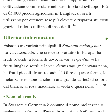
coltivazione commerciale nei paesi in via di sviluppo. Più
di 65.000 piccoli agricoltori in Bangladesh ora li
utilizzano per ottenere rese più elevate e risparmi sui costi
16
grazie al ridotto utilizzo di insetticidi.
Ulteriori informazioni
Esistono tre varietà principali di
Solanum melongena
:
La var.
esculenta,
che cresce soprattutto in Europa, ha
frutti rotondi, a forma di uovo, la var.
serpentinum
ha
frutti lunghi e sottili e la var.
depressum
(melanzana nana)
18
ha frutti piccoli, frutti rotondi.
Oltre a queste forme, le
melanzane esistono anche in una grande varietà di colori:
6,19,20
dal bianco, al rosa maculato, al viola o quasi nero.
Nomi alternativi
In Svizzera e Germania è comune il nome melanzana o
melanzana o frutto dell'uovo, in Austria si è affermato il