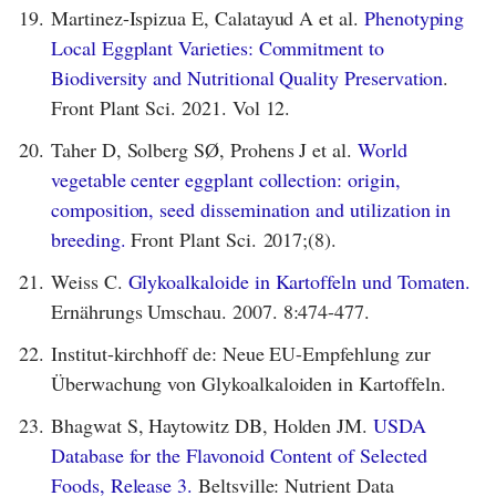
19.
Martinez-Ispizua E, Calatayud A et al.
Phenotyping
Local Eggplant Varieties: Commitment to
Biodiversity and Nutritional Quality Preservation
.
Front Plant Sci. 2021. Vol 12.
20.
Taher D, Solberg SØ, Prohens J et al.
World
vegetable center eggplant collection: origin,
composition, seed dissemination and utilization in
breeding.
Front Plant Sci. 2017;(8).
21.
Weiss C.
Glykoalkaloide in Kartoffeln und Tomaten.
Ernährungs Umschau. 2007. 8:474-477.
22.
Institut-kirchhoff de: Neue EU-Empfehlung zur
Überwachung von Glykoalkaloiden in Kartoffeln.
23.
Bhagwat S, Haytowitz DB, Holden JM.
USDA
Database for the Flavonoid Content of Selected
Foods, Release 3.
Beltsville: Nutrient Data