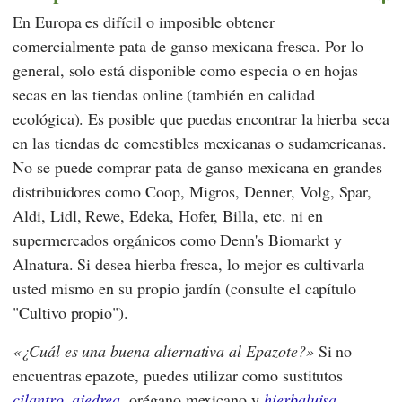
En Europa es difícil o imposible obtener
comercialmente pata de ganso mexicana fresca. Por lo
general, solo está disponible como especia o en hojas
secas en las tiendas online (también en calidad
ecológica). Es posible que puedas encontrar la hierba seca
en las tiendas de comestibles mexicanas o sudamericanas.
No se puede comprar pata de ganso mexicana en grandes
distribuidores como
Coop
,
Migros
,
Denner
,
Volg
,
Spar
,
Aldi
,
Lidl
,
Rewe
,
Edeka
,
Hofer
,
Billa
, etc. ni en
supermercados orgánicos como
Denn's Biomarkt
y
Alnatura
. Si desea hierba fresca, lo mejor es cultivarla
usted mismo en su propio jardín (consulte el capítulo
"Cultivo propio").
¿Cuál es una buena alternativa al Epazote?
Si no
encuentras epazote, puedes utilizar como sustitutos
cilantro
,
ajedrea
, orégano mexicano y
hierbaluisa
.