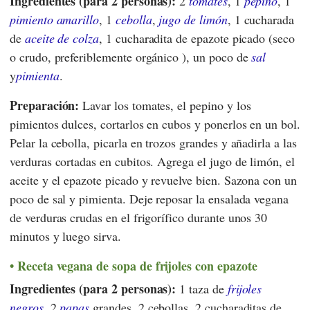
Ingredientes (para 2 personas):
2
tomates
, 1
pepino
, 1
pimiento amarillo
, 1
cebolla
,
jugo de limón
, 1 cucharada
de
aceite de colza
, 1 cucharadita de epazote picado (seco
o crudo, preferiblemente orgánico ), un poco de
sal
y
pimienta
.
Preparación:
Lavar los tomates, el pepino y los
pimientos dulces, cortarlos en cubos y ponerlos en un bol.
Pelar la cebolla, picarla en trozos grandes y añadirla a las
verduras cortadas en cubitos. Agrega el jugo de limón, el
aceite y el epazote picado y revuelve bien. Sazona con un
poco de sal y pimienta. Deje reposar la ensalada vegana
de verduras crudas en el frigorífico durante unos 30
minutos y luego sirva.
Receta vegana de sopa de frijoles con epazote
Ingredientes (para 2 personas):
1 taza de
frijoles
negros
, 2
papas
grandes, 2 cebollas, 2 cucharaditas de