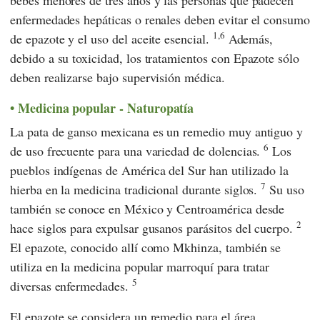
bebés menores de tres años y las personas que padecen
enfermedades hepáticas o renales deben evitar el consumo
1,6
de epazote y el uso del aceite esencial.
Además,
debido a su toxicidad, los tratamientos con Epazote sólo
deben realizarse bajo supervisión médica.
Medicina popular - Naturopatía
La pata de ganso mexicana es un remedio muy antiguo y
6
de uso frecuente para una variedad de dolencias.
Los
pueblos indígenas de América del Sur han utilizado la
7
hierba en la medicina tradicional durante siglos.
Su uso
también se conoce en México y Centroamérica desde
2
hace siglos para expulsar gusanos parásitos del cuerpo.
El epazote, conocido allí como Mkhinza, también se
utiliza en la medicina popular marroquí para tratar
5
diversas enfermedades.
El epazote se considera un remedio para el área