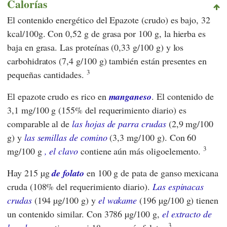
Calorías
El contenido energético del Epazote (crudo) es bajo, 32
kcal/100g. Con 0,52 g de grasa por 100 g, la hierba es
baja en grasa. Las proteínas (0,33 g/100 g) y los
carbohidratos (7,4 g/100 g) también están presentes en
3
pequeñas cantidades.
El epazote crudo es rico en
manganeso
. El contenido de
3,1 mg/100 g (155% del requerimiento diario) es
comparable al de
las hojas de parra crudas
(2,9 mg/100
g) y
las semillas de comino
(3,3 mg/100 g). Con 60
3
mg/100 g
, el clavo
contiene aún más oligoelemento.
Hay 215 µg
de folato
en 100 g de pata de ganso mexicana
cruda (108% del requerimiento diario).
Las espinacas
crudas
(194 µg/100 g) y
el wakame
(196 µg/100 g) tienen
un contenido similar. Con 3786 µg/100 g,
el extracto de
3