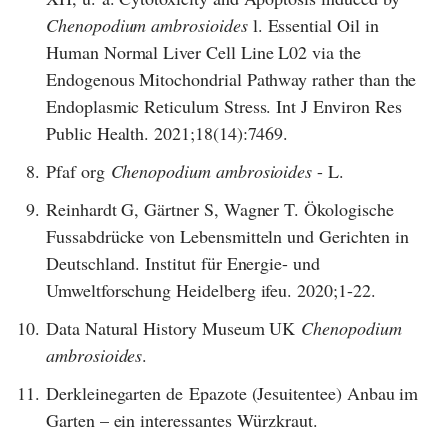
Chenopodium ambrosioides
l. Essential Oil in
Human Normal Liver Cell Line L02 via the
Endogenous Mitochondrial Pathway rather than the
Endoplasmic Reticulum Stress. Int J Environ Res
Public Health. 2021;18(14):7469.
8.
Pfaf org
Chenopodium ambrosioides
- L.
9.
Reinhardt G, Gärtner S, Wagner T. Ökologische
Fussabdrücke von Lebensmitteln und Gerichten in
Deutschland. Institut für Energie- und
Umweltforschung Heidelberg ifeu. 2020;1-22.
10.
Data Natural History Museum UK
Chenopodium
ambrosioides
.
11.
Derkleinegarten de Epazote (Jesuitentee) Anbau im
Garten – ein interessantes Würzkraut.