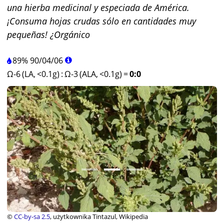
una hierba medicinal y especiada de América.
¡Consuma hojas crudas sólo en cantidades muy
pequeñas! ¿Orgánico
89%
90
/
04
/
06
Ω-6 (LA, <0.1g)
:
Ω-3 (ALA, <0.1g)
=
0:0
©
CC-by-sa 2.5
, użytkownika Tintazul, Wikipedia