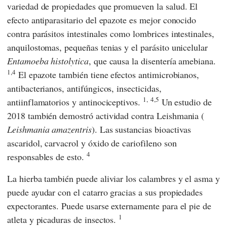
variedad de propiedades que promueven la salud. El
efecto antiparasitario del epazote es mejor conocido
contra parásitos intestinales como lombrices intestinales,
anquilostomas, pequeñas tenias y el parásito unicelular
Entamoeba histolytica
, que causa la disentería amebiana.
1,4
El epazote también tiene efectos antimicrobianos,
antibacterianos, antifúngicos, insecticidas,
1,
4,5
antiinflamatorios y antinociceptivos.
Un estudio de
2018 también demostró actividad contra Leishmania (
Leishmania amazentris
). Las sustancias bioactivas
ascaridol, carvacrol y óxido de cariofileno son
4
responsables de esto.
La hierba también puede aliviar los calambres y el asma y
puede ayudar con el catarro gracias a sus propiedades
expectorantes. Puede usarse externamente para el pie de
1
atleta y picaduras de insectos.