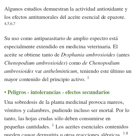
Algunos estudios demuestran la actividad antioxidante y
los efectos antitumorales del aceite esencial de epazote.
4,5,6,7
Su uso como antiparasitario de amplio espectro está
especialmente extendido en medicina veterinaria. El
aceite se obtiene tanto de
Dysphania ambrosioides
(antes
Chenopodium
ambrosioides
) como
de Chenopodium
ambrosioides
var
anthelminticum
, teniendo este último un
1
mayor contenido del principio activo.
Peligros - intolerancias - efectos secundarios
Una sobredosis de la planta medicinal provoca mareos,
vómitos y calambres, pudiendo incluso ser mortal. Por lo
tanto, las hojas crudas sólo deben consumirse en
1
pequeñas cantidades.
Los aceites esenciales contenidos
1.8
pueden causar dermatitis u otras reacciones alérgicas.