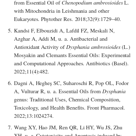
from Essential Oil of
Chenopodium ambrosioides
L.
with Mitochondria in Leishmania and other
Eukaryotes. Phytother Res. 2018;32(9):1729–40.
5.
Kandsi F, Elbouzidi A, Lafdil FZ, Meskali N,
Azghar A, Addi M, u. a. Antibacterial and
Antioxidant Activity of
Dysphania ambrosioides
(L.)
Mosyakin and Clemants Essential Oils: Experimental
and Computational Approaches. Antibiotics (Basel).
2022;11(4):482.
6.
Dagni A, Hegheș SC, Suharoschi R, Pop OL, Fodor
A, Vulturar R, u. a. Essential Oils from
Dysphania
genus: Traditional Uses, Chemical Composition,
Toxicology, and Health Benefits. Front Pharmacol.
2022;13:1024274.
7.
Wang XY, Hao JM, Ren QR, Li HY, Wu JS, Zhu
XH, u. a. Cytotoxicity and Apoptosis induced by