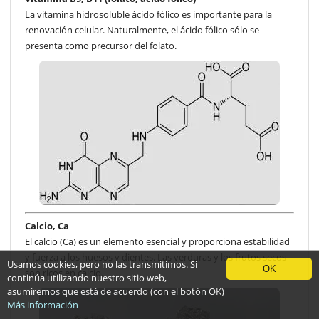
La vitamina hidrosoluble ácido fólico es importante para la
renovación celular. Naturalmente, el ácido fólico sólo se
presenta como precursor del folato.
Calcio, Ca
El calcio (Ca) es un elemento esencial y proporciona estabilidad
y fuerza a los huesos y dientes. Las verduras y los frutos secos
Usamos cookies, pero no las transmitimos. Si
OK
son ricos en calcio.
continúa utilizando nuestro sitio web,
asumiremos que está de acuerdo (con el botón OK)
Más información