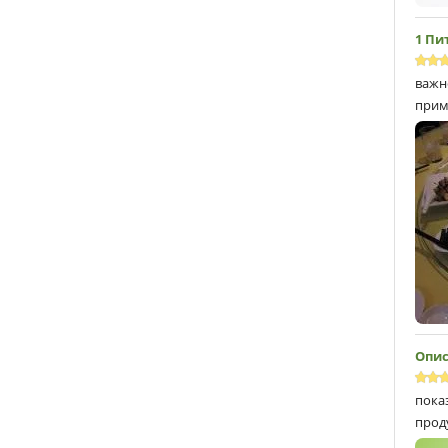
1 Пи
важн
прим
Опис
пока
прод