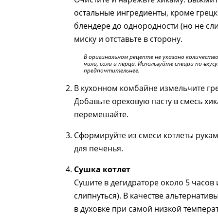
остальные ингредиенты, кроме грецк
блендере до однородности (но не сл
миску и отставьте в сторону.
В оригинальном рецепте не указано количество
чили, соли и перца. Используйте специи по вкусу
предпочтительнее.
В кухонном комбайне измельчите грец
Добавьте ореховую пасту в смесь хи
перемешайте.
Сформируйте из смеси котлеты рука
для печенья.
Сушка котлет
Сушите в дегидраторе около 5 часов 
слипнуться). В качестве альтернати
в духовке при самой низкой температ