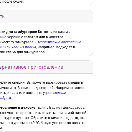
о после сушки.
ты
чки для гамбургеров:
Котлеты из хикамы
нно хороши с салатом или в качестве
ического гамбургера.
Сыроедческие воскресные
ки
или
хлеб из полбы
, например, подходят в
тве хлеба для гамбургеров.
ернативное приготовление
ируйте специи:
Вы можете варьировать специи в
имости от Ваших предпочтений. Например, можно
вить
чеснок
или заменить укроп
свежим
андром
.
отовление в духовке:
Если у Вас нет дегидратора,
кже можете приготовить котлеты при самой низкой
ратуре в духовке. Обратите внимание, однако, что
емпературе выше 42 °C блюдо уже нельзя назвать
м.