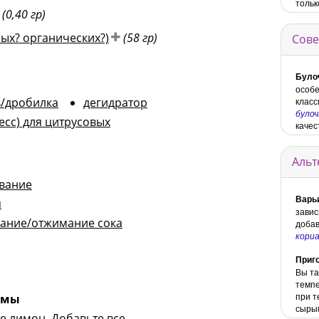
тольк
(0,40 гр)
рых? органических?)
(58 гр)
Сове
Було
особе
/дробилка
дегидратор
класс
булоч
сс) для цитрусовых
качес
Альт
вание
Варь
я
завис
ание/отжимание сока
доба
кори
Приг
Вы та
темпе
при т
амы
сыры
е лимон. Добавьте все