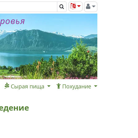
оровья
Сырая пища
Похудание
едение