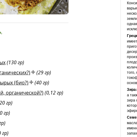
Конси
варьи
неско
 This Rawsome Vegan Life
земли
однак
исклю
а
,
Грецк
имеет
приго
десер
прои
рых
(130 гр)
плодо
колич
ганических?)
(29 гр)
того,
токоф
ырых (био?)
(40 гр)
основ
Зира:
й, органической?)
(0,12 гр)
а так
зира 
,20 гр)
котор
эфир
0 гр)
Семе
гр)
масла
именн
0 гр)
запах