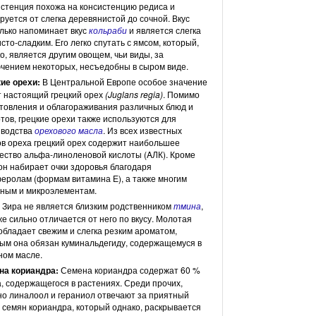
стенция похожа на консистенцию редиса и
руется от слегка деревянистой до сочной. Вкус
лько напоминает вкус
кольраби
и является слегка
сто-сладким. Его легко спутать с ямсом, который,
о, является другим овощем, чьи виды, за
чением некоторых, несъедобны в сыром виде.
ие орехи:
В Центральной Европе особое значение
 настоящий грецкий орех
(Juglans regia)
. Помимо
товления и облагораживания различных блюд и
тов, грецкие орехи также используются для
зводства
орехового масла
. Из всех известных
в ореха грецкий орех содержит наибольшее
ество альфа-линоленовой кислоты (AЛК). Кроме
 он набирает очки здоровья благодаря
еролам (формам витамина Е), а также многим
ным и микроэлементам.
Зира не является близким родственником
тмина
,
же сильно отличается от него по вкусу. Молотая
обладает свежим и слегка резким ароматом,
ым она обязан куминальдегиду, содержащемуся в
ном масле.
на кориандра:
Семена кориандра содержат 60 %
, содержащегося в растениях. Среди прочих,
о линалоол и гераниол отвечают за приятный
 семян кориандра, который однако, раскрывается