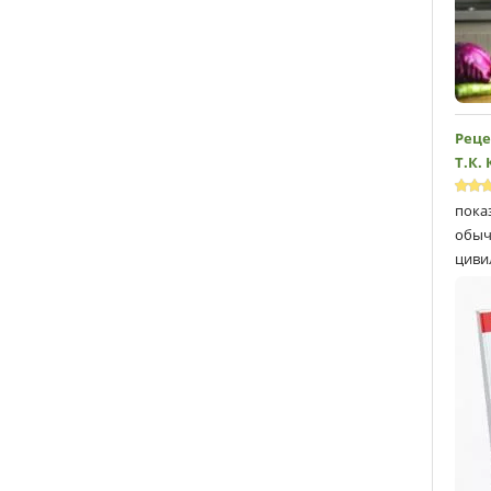
Реце
Т.К.
пока
обыч
циви