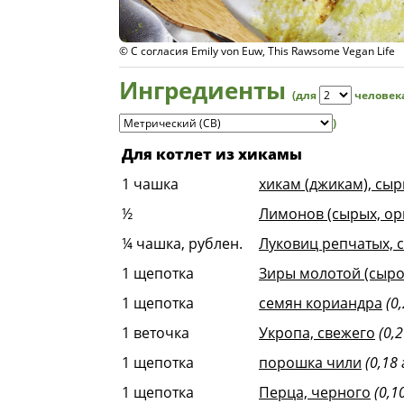
n Life
© С согласия Emily von Euw,
Ингредиенты
(для
человек
)
Для котлет из хикамы
1
чашка
хикам (джикам), сы
½
Лимонов (сырых, ор
¼
чашка, рублен.
Луковиц репчатых, с
1
щепотка
Зиры молотой (сыро
1
щепотка
семян кориандра
(0
1
веточка
Укропа, свежего
(0,2
1
щепотка
порошка чили
(0,18 
1
щепотка
Перца, черного
(0,1