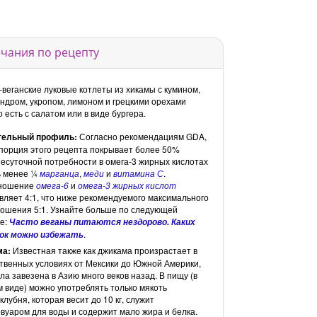
чания по рецепту
веганские луковые котлеты из хикамы с кумином,
ндром, укропом, лимоном и грецкими орехами
 есть с салатом или в виде бургера.
тельный профиль:
Согласно рекомендациям GDA,
порция этого рецепта покрывает более 50%
есуточной потребности в омега-3 жирных кислотах
ь менее ¼
марганца
,
меди
и
витамина С
.
ношение
омега-6
и
омега-3 жирных кислот
вляет 4:1, что ниже рекомендуемого максимального
ошения 5:1. Узнайте больше по следующей
е:
Часто веганы питаются нездорово. Каких
.
ок можно избежать
ма:
Известная также как джикама произрастает в
твенных условиях от Мексики до Южной Америки,
ла завезена в Азию много веков назад. В пищу (в
 виде) можно употреблять только мякоть
клубня, которая весит до 10 кг, служит
вуаром для воды и содержит мало жира и белка.