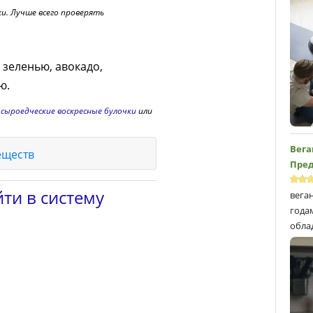
ки. Лучше всего проверять
 зеленью, авокадо,
ю.
,
сыроедческие воскресные булочки
или
Вега
еществ
Пред
ти в систему
вега
года
обла