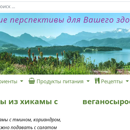
е перспективы для Вашего зд
риенты
Продукты питания
Рецепты
ы из хикамы с
веганосыро
амы с тмином, кориандром,
ожно подавать с салатом