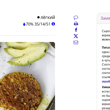
лёгкий
Заме
70%
35
/
14
/
51
Сыро-
кориа
можно
Пита
одна 
средн
и чут
Соот
соста
соотн
ссылк
ошиб
Хика
естес
но бы
сыром
корне
резер