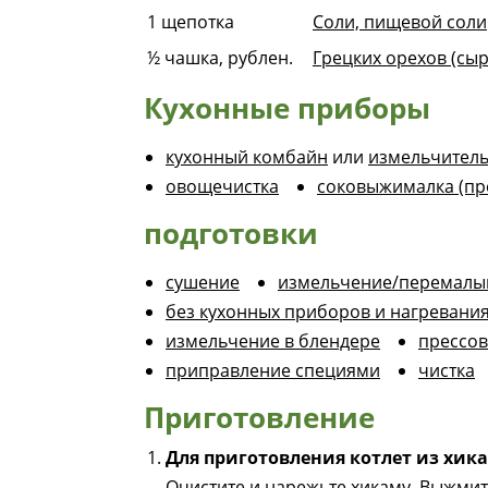
1
щепотка
Соли, пищевой соли
½
чашка, рублен.
Грецких орехов (сы
Кухонные приборы
кухонный комбайн
или
измельчитель
овощечистка
соковыжималка (пре
подготовки
сушение
измельчение/перемалы
без кухонных приборов и нагревани
измельчение в блендере
прессов
приправление специями
чистка
Приготовление
Для приготовления котлет из хик
Очистите и нарежьте хикаму. Выжмит