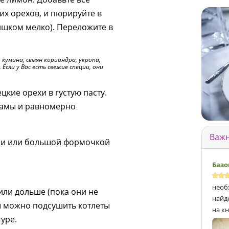
их орехов, и пюрируйте в
ишком мелко). Переложите в
 кумина, семян кориандра, укропа,
. Если у Вас есть свежие специи, они
кие орехи в густую пасту.
камы и равномерно
Важн
ми или большой формочкой
Базо
необ
или дольше (пока они не
найд
вы можно подсушить котлеты
на кн
уре.