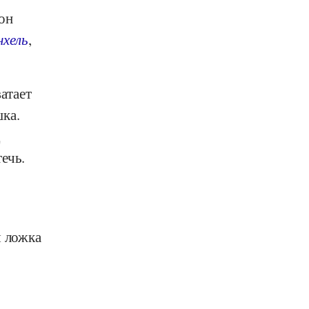
он
нхель
,
атает
ка.
д
ечь.
я ложка