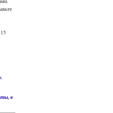
ами.
бавьте
 15
м
.
ты, в