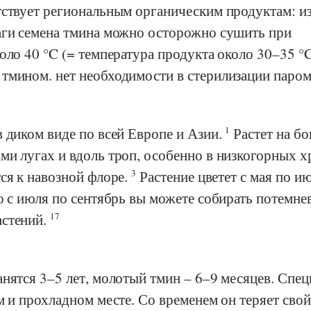
тствует региональным органическим продуктам: из
аги семена тмина можно осторожно сушить при
оло 40 °C (= температура продукта около 30–35 °C
тмином. нет необходимости в стерилизации паро
 диком виде по всей Европе и Азии.
1
Растет на бо
и лугах и вдоль троп, особенно в низкогорных х
ся к навозной флоре.
3
Растение цветет с мая по и
 с июля по сентябрь вы можете собирать потемне
астений.
17
анятся 3–5 лет, молотый тмин – 6–9 месяцев. Спе
м и прохладном месте. Со временем он теряет свой