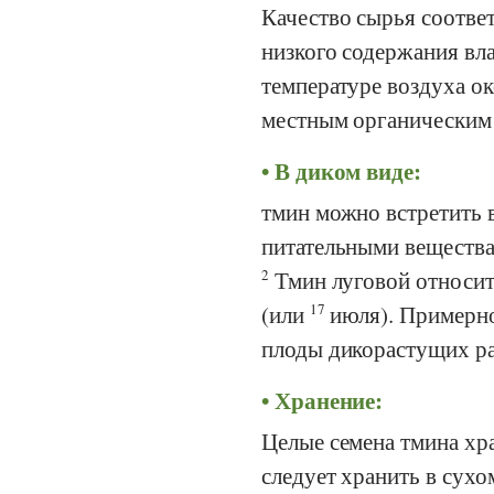
Качество сырья соотве
низкого содержания вл
температуре воздуха ок
местным органическим 
В диком виде:
тмин можно встретить в
питательными веществам
2
Тмин луговой относит
(или
17
июля). Примерно
плоды дикорастущих р
Хранение:
Целые семена тмина хр
следует хранить в сухо