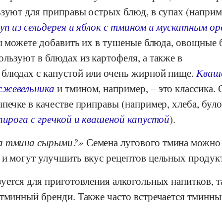
ьзуют для приправы острых блюд, в супах (наприм
уп из сельдерея и яблок с тмином и мускатным ор
вы можете добавить их в тушеные блюда, овощные
льзуют в блюдах из картофеля, а также в
блюдах с капустой или очень жирной пище.
Кваш
жжевельника
и тмином, например, – это классика.
печке в качестве приправы (например, хлеба, бул
пирога с гречкой и квашеной капустой
).
а тмина сырыми?
Семена лугового тмина можно 
 и могут улучшить вкус рецептов цельных продук
уется для приготовления алкогольных напитков, т
тминный бренди. Также часто встречается тминны