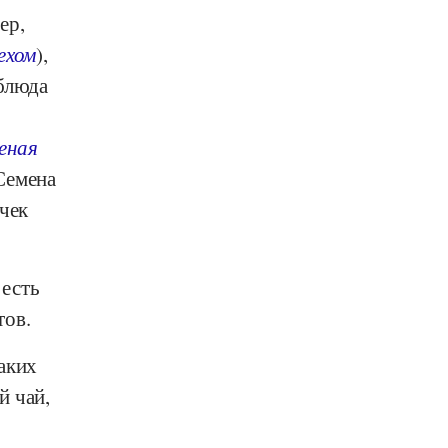
ер,
ехом
),
 блюда
еная
 Семена
очек
есть
тов.
аких
й чай,