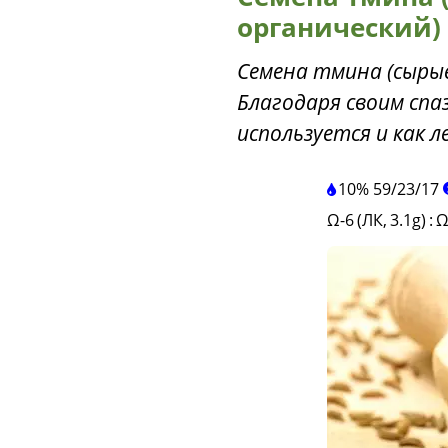
органический)
Семена тмина (сырые
Благодаря своим сп
используется и как 
10%
59
/
23
/
17
Ω-6 (ЛК, 3.1g)
:
Ω