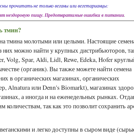
ны прочитать не только веганы или вегетарианцы:
дят нездоровую пищу. Предотвратимые ошибки в питании
.
ь тмин?
на тмина молотыми или целыми. Настоящие семен
з них можно найти у крупных дистрибьюторов, та
er
,
Volg
,
Spar
,
Aldi
,
Lidl
,
Rewe
,
Edeka
,
Hofer
круглый
ачестве (органик). Вы также можете найти семена
них в органических магазинах, органических
ер,
Alnatura
или
Denn's Biomarkt
), магазинах здор
газинах, а иногда и на еженедельных рынках. Отда
 количествам, так как это позволит сохранить ар
веганскими и легко доступны в сыром виде (сырые