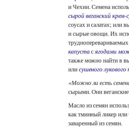
и Чехии. Семена испол
сырой веганский крем-с
соусах и салатах; или 
и сырые овощи. Их испо
трудноперевариваемых 
капуста
с
ягодами мо
также можно найти в вы
или
сушеного лукового 
Можно ли есть семен
сырыми. Они веганские
Масло из семян использ
как тминный ликер или 
заваренный из семян.