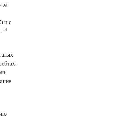
-за
) и с
м.
14
гатых
ребтах.
юнь
вшие
цию