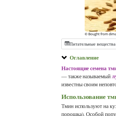
©
CC-0 1.0
, Slick, Wi
Питательные вещества
Оглавление
Настоящие семена тм
л
— также называемый
известны своим неповт
Использование тми
Тмин используют на ку
порошка). Особой попу