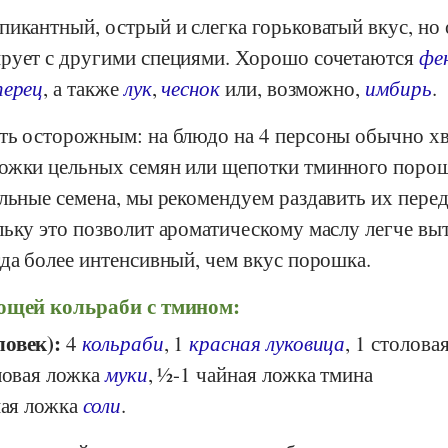
икантный, острый и слегка горьковатый вкус, но 
рует с другими специями. Хорошо сочетаются
фе
перец
, а также
лук
,
чеснок
или, возможно,
имбирь
.
ть осторожным: на блюдо на 4 персоны обычно хв
ожки цельных семян или щепотки тминного порош
льные семена, мы рекомендуем раздавить их пере
ьку это позволит ароматическому маслу легче выт
да более интенсивный, чем вкус порошка.
ощей кольраби с тмином:
ловек):
4
кольраби
, 1
красная луковица
, 1 столова
оловая ложка
муки
, ½-1 чайная ложка тмина
ная ложка
соли
.