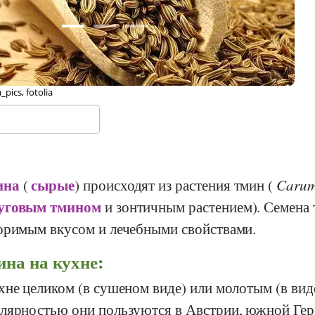
kipedia
ина
сырые
(
) происходят из растения тмин (
Carum
уговым тмином
и зонтичным растением). Семена
оримым вкусом и лечебными свойствами.
на на кухне:
хне целиком (в сушеном виде) или молотым (в вид
лярностью они пользуются в Австрии, южной Ге