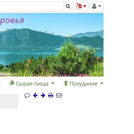
оровья
Сырая пища
Похудание