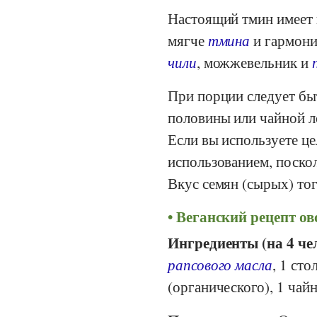
Настоящий тмин имеет п
мягче
тмина
и гармони
чили
, можжевельник и
При порции следует бы
половины или чайной л
Если вы используете це
использованием, поскол
Вкус семян (сырых) тог
Веганский рецепт ов
Ингредиенты (на 4 че
рапсового масла
, 1 ст
(органического), 1 чай