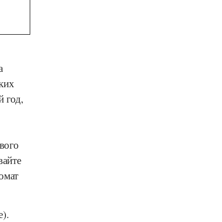
а
ких
 год,
ового
вайте
омат
).