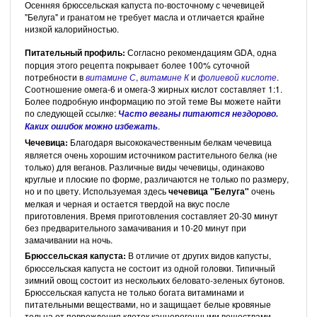
Осенняя брюссельская капуста по-восточному с чечевицей
"Белуга" и гранатом не требует масла и отличается крайне
низкой калорийностью.
Питательный профиль:
Согласно рекомендациям GDA, одна
порция этого рецепта покрывает более 100% суточной
потребности в
витамине С
,
витамине К
и
фолиевой кислоте
.
Соотношение омега-6 и омега-3 жирных кислот составляет 1:1.
Более подробную информацию по этой теме Вы можете найти
по следующей ссылке:
Часто веганы питаются нездорово.
.
Каких ошибок можно избежать
Чечевица:
Благодаря высококачественным белкам чечевица
является очень хорошим источником растительного белка (не
только) для веганов. Различные виды чечевицы, одинаково
круглые и плоские по форме, различаются не только по размеру,
но и по цвету. Используемая здесь
чечевица "Белуга"
очень
мелкая и черная и остается твердой на вкус после
приготовления. Время приготовления составляет 20-30 минут
без предварительного замачивания и 10-20 минут при
замачивании на ночь.
Брюссельская капуста:
В отличие от других видов капусты,
брюссельская капуста не состоит из одной головки. Типичный
зимний овощ состоит из нескольких беловато-зеленых бутонов.
Брюссельская капуста не только богата витаминами и
питательными веществами, но и защищает белые кровяные
тельца от повреждения клеток канцерогенными веществами.