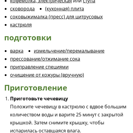
кофемолка, электрическая
или
ступа
сковорода
(кухонная) плита
соковыжималка (пресс) для цитрусовых
кастрюля
подготовки
варка
измельчение/перемалывание
прессование/отжимание сока
приправление специями
очищение от кожуры (вручную)
Приготовление
Приготовьте чечевицу
Положите чечевицу в кастрюлю с вдвое большим
количеством воды и варите 25 минут с закрытой
крышкой. Затем снимите крышку, чтобы
испарилась оставшаяся влага.