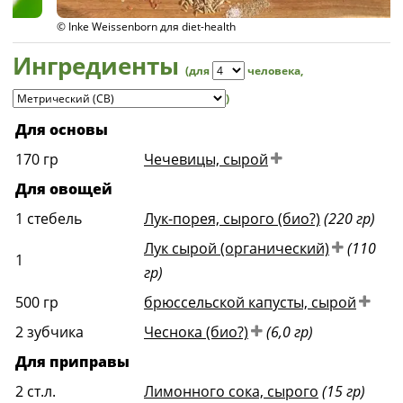
© Inke Weissenborn для diet-health
Ингредиенты
(для
человека
,
)
Для основы
170
гр
Чечевицы, сырой
Для овощей
1
стебель
Лук-порея, сырого (био?)
(220 гр)
Лук сырой (органический)
(110
1
гр)
500
гр
брюссельской капусты, сырой
2
зубчика
Чеснока (био?)
(6,0 гр)
Для приправы
2
ст.л.
Лимонного сока, сырого
(15 гр)