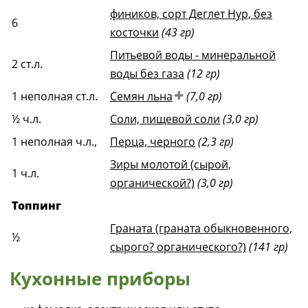
фиников, сорт Деглет Нур, без
6
косточки
(43 гр)
Питьевой воды - минеральной
2
ст.л.
воды без газа
(12 гр)
1
неполная ст.л.
Семян льна
(7,0 гр)
½
ч.л.
Соли, пищевой соли
(3,0 гр)
1
неполная ч.л.,
Перца, черного
(2,3 гр)
Зиры молотой (сырой,
1
ч.л.
органической?)
(3,0 гр)
Топпинг
Граната (граната обыкновенного,
½
сырого? органического?)
(141 гр)
Кухонные приборы