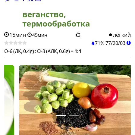
веганство,
термообработка
15мин
лёгкий
45мин
71%
77
/
20
/
03
Ω-6 (ЛК, 0.4g)
:
Ω-3 (АЛК, 0.6g)
=
1:1