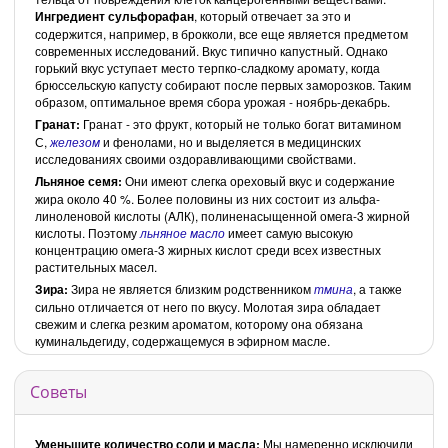
Ингредиент сульфорафан
, который отвечает за это и
содержится, например, в брокколи, все еще является предметом
современных исследований. Вкус типично капустный. Однако
горький вкус уступает место терпко-сладкому аромату, когда
брюссельскую капусту собирают после первых заморозков. Таким
образом, оптимальное время сбора урожая - ноябрь-декабрь.
Гранат:
Гранат - это фрукт, который не только богат витамином
С,
железом
и фенолами, но и выделяется в медицинских
исследованиях своими оздоравливающими свойствами.
Льняное семя:
Они имеют слегка ореховый вкус и содержание
жира около 40 %. Более половины из них состоит из альфа-
линоленовой кислоты (AЛК), полиненасыщенной омега-3 жирной
кислоты. Поэтому
льняное масло
имеет самую высокую
концентрацию омега-3 жирных кислот среди всех известных
растительных масел.
Зира:
Зира не является близким родственником
тмина
, а также
сильно отличается от него по вкусу. Молотая зира обладает
свежим и слегка резким ароматом, которому она обязана
куминальдегиду, содержащемуся в эфирном масле.
Советы
Уменьшите количество соли и масла:
Мы намеренно исключили