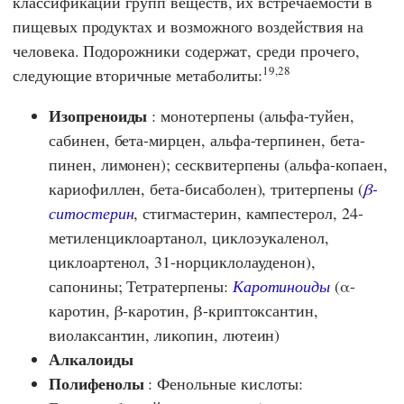
классификации групп веществ, их встречаемости в
пищевых продуктах и возможного воздействия на
человека. Подорожники содержат, среди прочего,
19,28
следующие вторичные метаболиты:
Изопреноиды
: монотерпены (альфа-туйен,
сабинен, бета-мирцен, альфа-терпинен, бета-
пинен, лимонен); сесквитерпены (альфа-копаен,
кариофиллен, бета-бисаболен), тритерпены (
β-
ситостерин
, стигмастерин, кампестерол, 24-
метиленциклоартанол, циклоэукаленол,
циклоартенол, 31-норциклолауденон),
сапонины; Тетратерпены:
Каротиноиды
(α-
каротин, β-каротин, β-криптоксантин,
виолаксантин, ликопин, лютеин)
Алкалоиды
Полифенолы
: Фенольные кислоты: