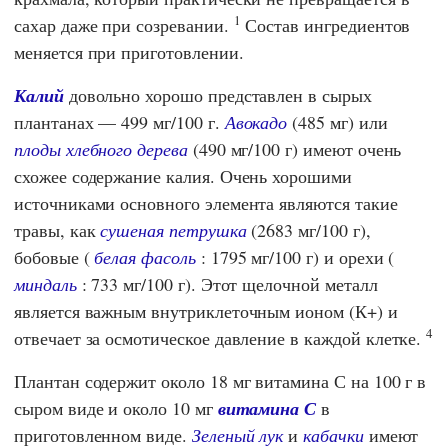
1
сахар даже при созревании.
Состав ингредиентов
меняется при приготовлении.
Калий
довольно хорошо представлен в сырых
плантанах — 499 мг/100 г.
Авокадо
(485 мг) или
плоды хлебного дерева
(490 мг/100 г) имеют очень
схожее содержание калия. Очень хорошими
источниками основного элемента являются такие
травы, как
сушеная петрушка
(2683 мг/100 г),
бобовые (
белая фасоль
: 1795 мг/100 г) и орехи (
миндаль
: 733 мг/100 г). Этот щелочной металл
является важным внутриклеточным ионом (К+) и
4
отвечает за осмотическое давление в каждой клетке.
Плантан содержит около 18 мг витамина С на 100 г в
сыром виде и около 10 мг
витамина С
в
приготовленном виде.
Зеленый лук
и
кабачки
имеют