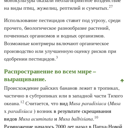
27
на виды птиц, жужелиц, рептилий и сумчатых.
Использование пестицидов ставит под угрозу, среди
прочего, биологическое разнообразие растений,
почвенных организмов и водных организмов.
Возможные контрмеры включают органическое
производство или улучшенную оценку рисков при
3
одобрении пестицидов.
Распространение во всем мире –
выращивание.
Происхождение райских бананов лежит в тропиках,
частично в субтропиках или в западной части Тихого
12
океана.
Считается, что
вид
Musa paradisiaca
(
Musa
x
paradisiaca
)
возник
в результате скрещивания
10
видов
Musa acuminata
и
Musa balbisiana
.
Размножение началось 7000 лет назад в Папуа-Новой