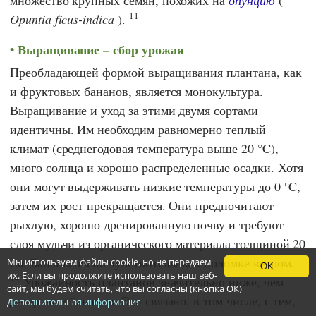
11
Opuntia ficus-indica
).
Выращивание – сбор урожая
Преобладающей формой выращивания плантана, как
и фруктовых бананов, является монокультура.
Выращивание и уход за этими двумя сортами
идентичны. Им необходим равномерно теплый
климат (среднегодовая температура выше 20 °C),
много солнца и хорошо распределенные осадки. Хотя
они могут выдерживать низкие температуры до 0 °C,
затем их рост прекращается. Они предпочитают
рыхлую, хорошо дренированную почву и требуют
слоя мульчи из органического материала толщиной 20
см. Бананы очень чувствительны к поломке ветром.
Мы используем файлы cookie, но не передаем
OK
их. Если вы продолжите использовать наш веб-
14
Урожайность плантанов значительно ниже, чем
сайт, мы будем считать, что вы согласны (кнопка ОК)
десертных бананов. Это связано, в том числе, с тем,
Дополнительная информация