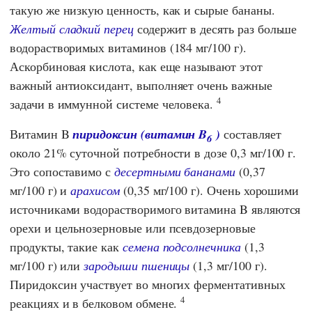
такую же низкую ценность, как и сырые бананы.
Желтый сладкий перец
содержит в десять раз больше
водорастворимых витаминов (184 мг/100 г).
Аскорбиновая кислота, как еще называют этот
важный антиоксидант, выполняет очень важные
4
задачи в иммунной системе человека.
Витамин B
пиридоксин (витамин B
)
составляет
6
около 21% суточной потребности в дозе 0,3 мг/100 г.
Это сопоставимо с
десертными бананами
(0,37
мг/100 г) и
арахисом
(0,35 мг/100 г). Очень хорошими
источниками водорастворимого витамина B являются
орехи и цельнозерновые или псевдозерновые
продукты, такие как
семена подсолнечника
(1,3
мг/100 г) или
зародыши пшеницы
(1,3 мг/100 г).
Пиридоксин участвует во многих ферментативных
4
реакциях и в белковом обмене.