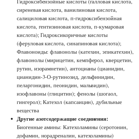
Гидроксибензойные кислоты (галловая кислота,
сиреневая кислота, ванилиновая кислота,
салициловая кислота, п-гидроксибензойная
кислота, гентизиновая кислота, п-кумаровая
кислота); Гидроксикоричные кислоты
(феруловая кислота, синапиновая кислота);
Флавоноиды: флавонолы (катехин, эпикатехин),
флавонолы (мирицетин, кемпферол, кверцетин,
рутин, изорамнетин), антоцианы (цианидин,
цианидин-3-О-рутинозид, дельфинидин,
пеларгонидин, пеонидин, мальвидин),
изофлавоны (глицитин); фенолы (шогаол,
гингерол); Катехол (капсаицин), дубильные
вещества
Другие азотсодержащие соединения:
Биогенные амины: Катехоламины (серотонин,
дофамин, норадреналин, катехоламины)