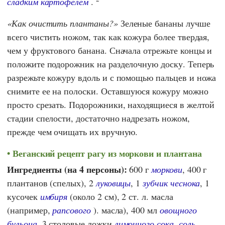
сладким картофелем
.
Как очистить плантаны?
Зеленые бананы лучше
всего чистить ножом, так как кожура более твердая,
чем у фруктового банана. Сначала отрежьте концы и
положите подорожник на разделочную доску. Теперь
разрежьте кожуру вдоль и с помощью пальцев и ножа
снимите ее на полоски. Оставшуюся кожуру можно
просто срезать. Подорожники, находящиеся в желтой
стадии спелости, достаточно надрезать ножом,
прежде чем очищать их вручную.
Веганский рецепт рагу из моркови и плантана
Ингредиенты (на 4 персоны):
600 г
моркови
, 400 г
плантанов (спелых), 2
луковицы
, 1
зубчик чеснока
, 1
кусочек
имбиря
(около 2 см), 2 ст. л. масла
(например,
рапсового
). масла), 400 мл
овощного
бульона
, 3 столовые ложки
лимонного сока
,
соль