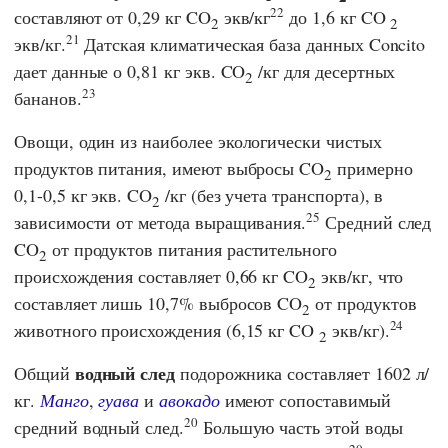
22
составляют от 0,29 кг CO
экв/кг
до 1,6 кг CO
2
2
21
экв/кг.
Датская климатическая база данных
Concito
дает данные о 0,81 кг экв. CO
/кг для десертных
2
23
бананов.
Овощи, один из наиболее экологически чистых
продуктов питания, имеют выбросы CO
примерно
2
0,1-0,5 кг экв. CO
/кг (без учета транспорта), в
2
25
зависимости от метода выращивания.
Средний след
CO
от продуктов питания растительного
2
происхождения составляет 0,66 кг CO
экв/кг, что
2
составляет лишь 10,7% выбросов CO
от продуктов
2
24
животного происхождения (6,15 кг CO
экв/кг).
2
водный след
Общий
подорожника составляет 1602 л/
кг.
Манго
,
гуава
и
авокадо
имеют сопоставимый
20
средний водный след.
Большую часть этой воды