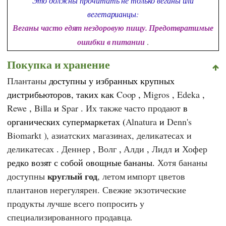
Это должны прочитать не только веганы или
вегетарианцы:
Веганы часто едят нездоровую пищу. Предотвратимые
ошибки в питании
.
Покупка и хранение
Плантаны
доступны у избранных крупных
дистрибьюторов, таких как
Coop
,
Migros
,
Edeka
,
Rewe
,
Billa
и
Spar
.
Их также часто продают
в
органических супермаркетах (
Alnatura
и
Denn's
Biomarkt
), азиатских магазинах, деликатесах и
деликатесах
.
Деннер
,
Волг
,
Алди
,
Лидл
и
Хофер
редко возят с собой овощные бананы.
Хотя бананы
круглый год
доступны
, летом импорт цветов
плантанов нерегулярен. Свежие экзотические
продукты лучше всего попросить у
специализированного продавца.