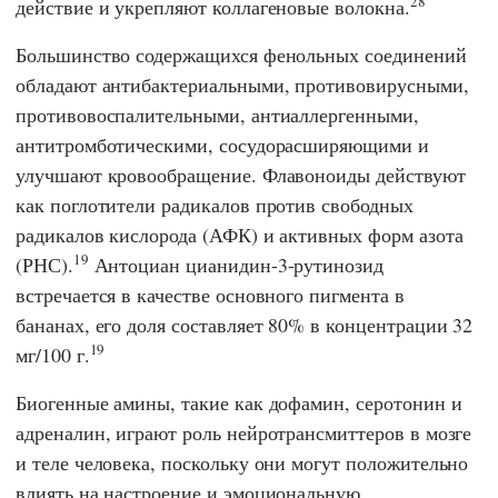
28
действие и укрепляют коллагеновые волокна.
Большинство содержащихся фенольных соединений
обладают антибактериальными, противовирусными,
противовоспалительными, антиаллергенными,
антитромботическими, сосудорасширяющими и
улучшают кровообращение. Флавоноиды действуют
как поглотители радикалов против свободных
радикалов кислорода (АФК) и активных форм азота
19
(РНС).
Антоциан цианидин-3-рутинозид
встречается в качестве основного пигмента в
бананах, его доля составляет 80% в концентрации 32
19
мг/100 г.
Биогенные амины, такие как дофамин, серотонин и
адреналин, играют роль нейротрансмиттеров в мозге
и теле человека, поскольку они могут положительно
влиять на настроение и эмоциональную