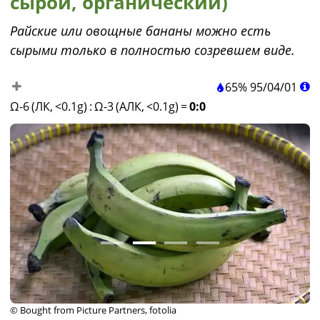
сырой, органический)
Райские или овощные бананы можно есть
сырыми только в полностью созревшем виде.
65%
95
/
04
/
01
Ω-6 (ЛК, <0.1g)
:
Ω-3 (АЛК, <0.1g)
=
0:0
© Bought from Picture Partners, fotolia