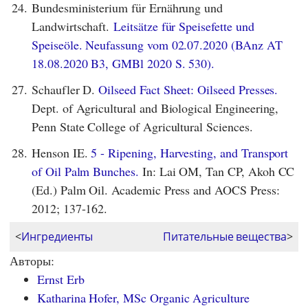
24.
Bundesministerium für Ernährung und
Landwirtschaft.
Leitsätze für Speisefette und
Speiseöle. Neufassung vom 02.07.2020 (BAnz AT
18.08.2020 B3, GMBl 2020 S. 530).
27.
Schaufler D.
Oilseed Fact Sheet: Oilseed Presses.
Dept. of Agricultural and Biological Engineering,
Penn State College of Agricultural Sciences.
28.
Henson IE.
5 - Ripening, Harvesting, and Transport
of Oil Palm Bunches.
In: Lai OM, Tan CP, Akoh CC
(Ed.) Palm Oil. Academic Press and AOCS Press:
2012; 137-162.
<
Ингредиенты
Питательные вещества
>
Авторы:
Ernst Erb
Katharina Hofer, MSc Organic Agriculture