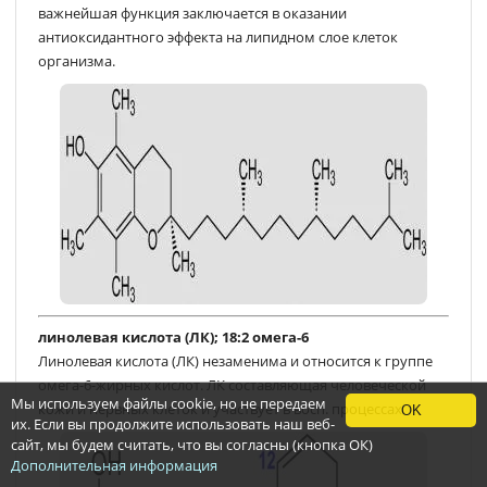
важнейшая функция заключается в оказании
антиоксидантного эффекта на липидном слое клеток
организма.
линолевая кислота (ЛК); 18:2 омега-6
Линолевая кислота (ЛК) незаменима и относится к группе
омега-6-жирных кислот. ЛК составляющая человеческой
Мы используем файлы cookie, но не передаем
кожи и нервных клеток и участвует в восп. процессах
OK
их. Если вы продолжите использовать наш веб-
сайт, мы будем считать, что вы согласны (кнопка ОК)
Дополнительная информация