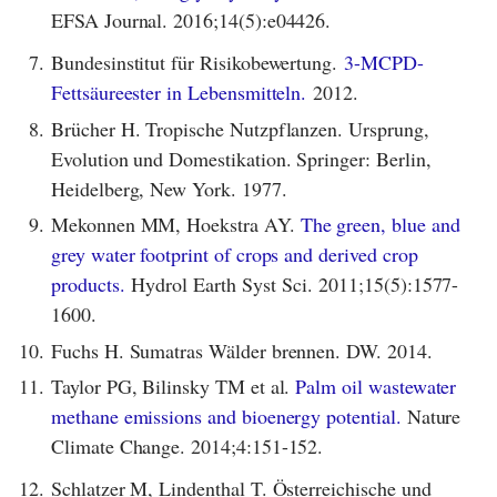
EFSA Journal. 2016;14(5):e04426.
7.
Bundesinstitut für Risikobewertung.
3-MCPD-
Fettsäureester in Lebensmitteln.
2012.
8.
Brücher H. Tropische Nutzpflanzen. Ursprung,
Evolution und Domestikation. Springer: Berlin,
Heidelberg, New York. 1977.
9.
Mekonnen MM, Hoekstra AY.
The green, blue and
grey water footprint of crops and derived crop
products.
Hydrol Earth Syst Sci. 2011;15(5):1577-
1600.
10.
Fuchs H. Sumatras Wälder brennen. DW. 2014.
11.
Taylor PG, Bilinsky TM et al.
Palm oil wastewater
methane emissions and bioenergy potential.
Nature
Climate Change. 2014;4:151-152.
12.
Schlatzer M, Lindenthal T. Österreichische und