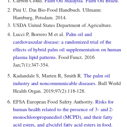
1.
Carbon Cloud.
Palm Oil Malaysia.
Palm Oil Brazil.
2.
Pini U. Das Bio-Food Handbuch. Ullmann:
Hamburg, Potsdam. 2014.
3.
USDA United States Department of Agriculture.
4.
Lucci P, Borrero M et al.
Palm oil and
cardiovascular disease: a randomized trial of the
effects of hybrid palm oil supplementation on human
plasma lipid patterns.
Food Funct. 2016
Jan;7(1):347-354.
5.
Kadandale S, Marten R, Smith R.
The palm oil
industry and noncommunicable diseases.
Bull World
Health Organ. 2019;97(2):118-128.
6.
EFSA European Food Safety Authority.
Risks for
human health related to the presence of 3- and 2-
monochloropropanediol (MCPD), and their fatty
acid esters, and glycidyl fatty acid esters in food.