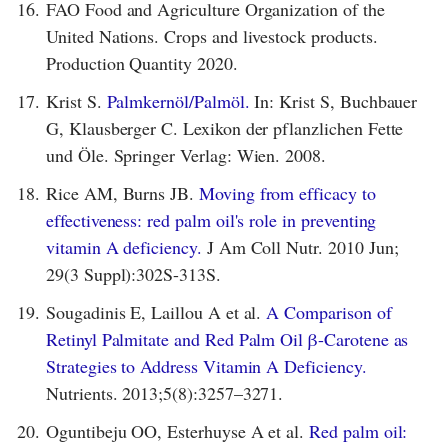
16.
FAO Food and Agriculture Organization of the
United Nations. Crops and livestock products.
Production Quantity 2020.
17.
Krist S.
Palmkernöl/Palmöl.
In: Krist S, Buchbauer
G, Klausberger C. Lexikon der pflanzlichen Fette
und Öle. Springer Verlag: Wien. 2008.
18.
Rice AM, Burns JB.
Moving from efficacy to
effectiveness: red palm oil's role in preventing
vitamin A deficiency.
J Am Coll Nutr. 2010 Jun;
29(3 Suppl):302S-313S.
19.
Sougadinis E, Laillou A et al.
A Comparison of
Retinyl Palmitate and Red Palm Oil β-Carotene as
Strategies to Address Vitamin A Deficiency.
Nutrients. 2013;5(8):3257–3271.
20.
Oguntibeju OO, Esterhuyse A et al.
Red palm oil: