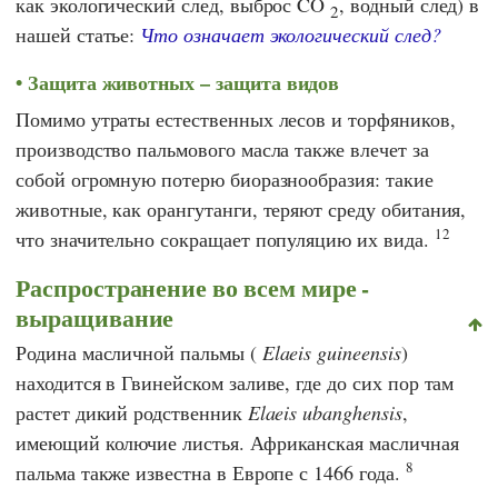
как экологический след, выброс CO
, водный след) в
2
нашей статье:
Что означает экологический след?
Защита животных – защита видов
Помимо утраты естественных лесов и торфяников,
производство пальмового масла также влечет за
собой огромную потерю биоразнообразия: такие
животные, как орангутанги, теряют среду обитания,
12
что значительно сокращает популяцию их вида.
Распространение во всем мире -
выращивание
Родина масличной пальмы (
Elaeis guineensis
)
находится в Гвинейском заливе, где до сих пор там
растет дикий родственник
Elaeis ubanghensis
,
имеющий колючие листья.
Африканская масличная
8
пальма также известна в Европе с 1466 года.