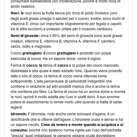
consumare barbabietole con moderazione, poiché è molto ricca di
acido ossalico.
Noci: le
noci sono la frutta secca più ricca di acido linoleico (uno
degli acidi grassi omega-3 salutari per il cuore). Inoltre, sono ricchi di
vitamina E, zinco (un importante oligoelemento per fegato e capelli,
tra le altre funzioni) e potassio (vitale per il muscolo cardiaco).
Semi di girasole:
circa il 90% dei semi di girasole sono acidi grassi
insaturi, vitamina E, vitamina B, vitamina A, vitamina F, caroteni,
calcio, iodio e magnesio.
Cocco
grattugiato: il
cocco
grattugiato
è prodotto con polpa
essiccata di cocco. Ha un sapore dolce, come è logico.
Farina di
cocco: la
farina di
cocco
è la polpa del cocco macinato,
disidratata e alla quale è stato estratto l'olio. Quando viene prodotto
latte o olio di cocco, la farina di cocco viene ottenuta come
sottoprodotto. L'alta percentuale di carboidrati indigeribili che
contiene in relazione ad altri prodotti implica che è anche la farina
che contiene più fibre. La farina di cocco ha un aroma dolce e ricorda
le noci, quindi è molto adatta per l'uso in piatti dolci. Il suo enorme
potere di assorbimento lo rende molto utile quando si tratta di salse
leganti.
Idromele: l'
idromele, noto anche come sciroppo d'agave, è un
dolcificante che si ottiene dall'agave. L'idromele crudo è denso e ha
un sapore neutro.
Cose da tenere a mente quando si acquista e si
consuma:
poiché non esistono norme rigide per l'uso dell'etichetta
"grezza" sugli imballaggi, le persone vegane crude dovrebbero