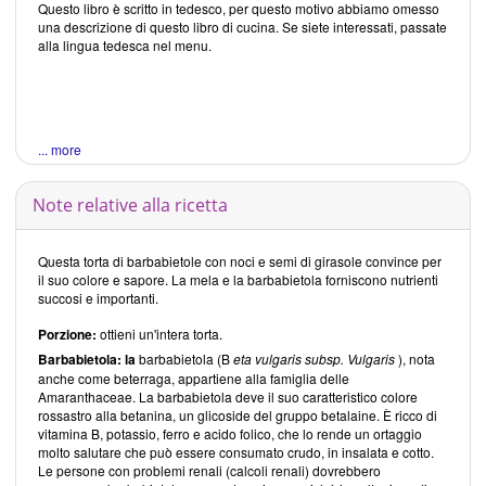
Questo libro è scritto in tedesco, per questo motivo abbiamo omesso
una descrizione di questo libro di cucina. Se siete interessati, passate
alla lingua tedesca nel menu.
... more
Note relative alla ricetta
Questa torta di barbabietole con noci e semi di girasole convince per
il suo colore e sapore. La mela e la barbabietola forniscono nutrienti
succosi e importanti.
Porzione:
ottieni un'intera torta.
Barbabietola: la
barbabietola (B
eta vulgaris subsp. Vulgaris
), nota
anche come beterraga, appartiene alla famiglia delle
Amaranthaceae. La barbabietola deve il suo caratteristico colore
rossastro alla betanina, un glicoside del gruppo betalaine. È ricco di
vitamina B, potassio, ferro e acido folico, che lo rende un ortaggio
molto salutare che può essere consumato crudo, in insalata e cotto.
Le persone con problemi renali (calcoli renali) dovrebbero