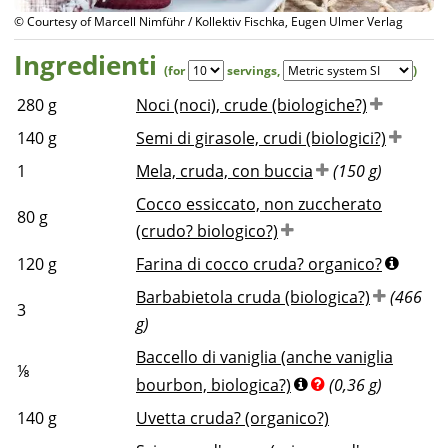
© Courtesy of Marcell Nimführ / Kollektiv Fischka, Eugen Ulmer Verlag
Ingredienti
(for
servings
,
)
280
g
Noci (noci), crude (biologiche?)
140
g
Semi di girasole, crudi (biologici?)
1
Mela, cruda, con buccia
(150 g)
Cocco essiccato, non zuccherato
80
g
(crudo? biologico?)
120
g
Farina di cocco cruda? organico?
Barbabietola cruda (biologica?)
(466
3
g)
Baccello di vaniglia (anche vaniglia
⅛
bourbon, biologica?)
(0,36 g)
140
g
Uvetta cruda? (organico?)