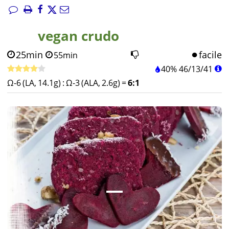
vegan crudo
25min
facile
55min
40%
46
/
13
/
41
Ω-6 (LA, 14.1g)
:
Ω-3 (ALA, 2.6g)
=
6:1