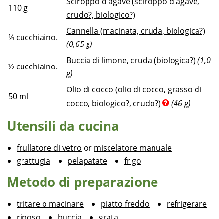
Sciroppo d'agave (sciroppo d'agave,
110
g
crudo?, biologico?)
Cannella (macinata, cruda, biologica?)
¼
cucchiaino.
(0,65 g)
Buccia di limone, cruda (biologica?)
(1,0
½
cucchiaino.
g)
Olio di cocco (olio di cocco, grasso di
50
ml
cocco, biologico?, crudo?)
(46 g)
Utensili da cucina
frullatore di vetro
or
miscelatore manuale
grattugia
pelapatate
frigo
Metodo di preparazione
tritare o macinare
piatto freddo
refrigerare
riposo
buccia
grata