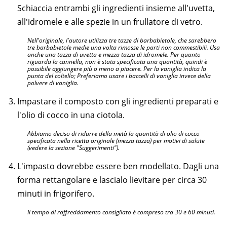
Schiaccia entrambi gli ingredienti insieme all'uvetta,
all'idromele e alle spezie in un frullatore di vetro.
Nell'originale, l'autore utilizza tre tazze di barbabietole, che sarebbero
tre barbabietole medie una volta rimosse le parti non commestibili. Usa
anche una tazza di uvetta e mezza tazza di idromele. Per quanto
riguarda la cannella, non è stata specificata una quantità, quindi è
possibile aggiungere più o meno a piacere. Per la vaniglia indica la
punta del coltello; Preferiamo usare i baccelli di vaniglia invece della
polvere di vaniglia.
Impastare il composto con gli ingredienti preparati e
l'olio di cocco in una ciotola.
Abbiamo deciso di ridurre della metà la quantità di olio di cocco
specificata nella ricetta originale (mezza tazza) per motivi di salute
(vedere la sezione "Suggerimenti").
L'impasto dovrebbe essere ben modellato. Dagli una
forma rettangolare e lascialo lievitare per circa 30
minuti in frigorifero.
Il tempo di raffreddamento consigliato è compreso tra 30 e 60 minuti.