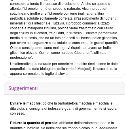
conoscere a fondo il processo di produzione. Anche se questo è
attento, l'idromele non è un prodotto naturale. Alcuni produttori
sottolineano inoltre che l'idromele contiene inulina, una fibra
prebiotica solubile solitamente correlata all'assorbimento di nutrienti
minerali e flora intestinale. Tuttavia, il prodotto commercializzato
contiene a malapena l'inulina, poiché viene trasformato con l'aiuto
degli enzimi in zuccheri, tra gli altri, in fruttosio. L'elevata percentuale
media di fruttosio, che da un lato ha effetti sul basso indice glicemico,
può avere conseguenze sulla salute se consumata in grandi quantità.
Queste conseguenze sono molto gravi rispetto ad avere un indice
glicemico elevato. Quindi, come ha detto Cicerone, "L'ottimale:
moderazione".
Un'alternativa più naturale per addolcire le nostre ricette sono le date
(soprattutto le date biologiche della varietà Medjool), il succo di frutta
appena spremuto o le foglie di stevia.
Suggerimenti
Evitare le macchie:
poiché la barbabietola macchia e macchia le
dita viola, si consiglia di indossare guanti di gomma mentre si lavora
con esso.
Ridurre la quantità di petrolio:
abbiamo deliberatamente ridotto la
quantità di petrolio. Se pensi che sia troppo piccolo, puoi aggiungere