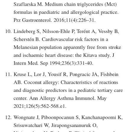
Szaflarska M. Medium chain triglycerides (Mct)
formulas in paediatric and allergological practice.
Prz Gastroenterol. 2016;11(4):226–31.
10.
Lindeberg S, Nilsson-Ehle P, Terént A, Vessby B,
Scherstén B. Cardiovascular risk factors in a
Melanesian population apparently free from stroke
and ischaemic heart disease: the Kitava study. J
Intern Med. Sep 1994;236(3):331-40.
11.
Kruse L, Lor J, Yousif R, Pongracic JA, Fishbein
AB. Coconut allergy: Characteristics of reactions
and diagnostic predictors in a pediatric tertiary care
center. Ann Allergy Asthma Immunol. May
2021;126(5):562-568.e1.
12.
Wongnate J, Piboonpocanun S, Kanchanapoomi K,
Srisuwatchari W, Jirapongsananuruk O,