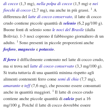
di cocco
(1,3 mg),
nella polpa di cocco
(1,5 mg) e
nei
1
fiocchi di cocco
(2,7 mg), ma anche in più grassi.
A
differenza del
latte di cocco conservato,
il latte di cocco
crudo contiene piccole quantità di
selenio
(6,2 µg/100 g).
Buone fonti di selenio sono
le noci del Brasile
(dalla
Bolivia). 1-3 noci coprono il fabbisogno giornaliero di un
1
adulto.
Sono presenti in piccole proporzioni anche
fosforo
,
magnesio
e
potassio
.
Il ferro
è difficilmente contenuto nel latte di cocco crudo,
ma si trova nel
latte di cocco conservato
(3,3 mg/100 g).
Si tratta tuttavia di una quantità minima rispetto agli
alimenti contenenti ferro come
semi di chia
(7,7 mg),
amaranto
e
teff
(7,6 mg), che possono essere consumati
1
anche in quantità maggiori.
Il latte di cocco crudo
contiene anche piccole quantità di
calcio
pari a 16
mg/100 g. Poiché il latte di cocco dovrebbe essere