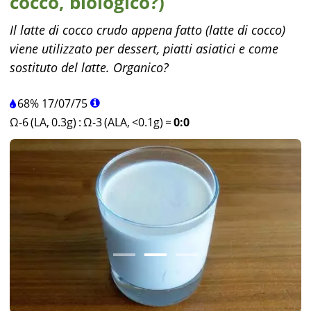
cocco, biologico?)
Il latte di cocco crudo appena fatto (latte di cocco)
viene utilizzato per dessert, piatti asiatici e come
sostituto del latte. Organico?
68%
17
/
07
/
75
Ω-6 (LA, 0.3g)
:
Ω-3 (ALA, <0.1g)
=
0:0