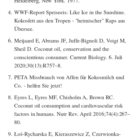
Heidelberg, New York. 1977.
4.
WWF-Report Speiseeis: Like Ice in the Sunshine.
Kokosfett aus den Tropen - "heimischer" Raps aus
Übersee.
6.
Meijaard E, Abrams JF, Juffe-Bignoli D, Voigt M,
Sheil D. Coconut oil, conservation and the
conscientious consumer. Current Biology. 6. Juli
2020;30(13):R757–8.
7.
PETA Missbrauch von Affen für Kokosmilch und
Co. - helfen Sie jetzt!
8.
Eyres L, Eyres MF, Chisholm A, Brown RC.
Coconut oil consumption and cardiovascular risk
factors in humans. Nutr Rev. April 2016;74(4):267–
80.
9.
Łoś-Rycharska E, Kieraszewicz Z, Czerwionka-