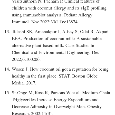
Visitsunthorn N, Pacharn P. Clinical features of
children with coconut allergy and its sIgE profiling
using immunoblot analysis. Pediatr Allergy
Immunol. Nov 2022;33(11):e13874.
13.
Tulashi SK, Amenakpor J, Atisey S, Odai R, Akpari
EEA. Production of coconut milk: A sustainable
alternative plant-based milk. Case Studies in
Chemical and Environmental Engineering. Dec
2022;6:100206.
14.
Wosen J. How coconut oil got a reputation for being
healthy in the first place. STAT. Boston Globe
Media. 2017.
15.
St-Onge M, Ross R, Parsons W et al. Medium-Chain
Triglycerides Increase Energy Expenditure and
Decrease Adiposity in Overweight Men. Obesity
Research. 2002;11(3).