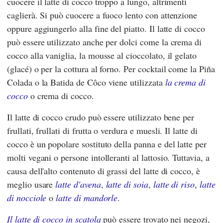
cuocere il latte di cocco troppo a lungo, altrimenti
caglierà. Si può cuocere a fuoco lento con attenzione
oppure aggiungerlo alla fine del piatto. Il latte di cocco
può essere utilizzato anche per dolci come la crema di
cocco alla vaniglia, la mousse al cioccolato, il gelato
(glacé) o per la cottura al forno. Per cocktail come la Piña
Colada o la Batida de Côco viene utilizzata
la crema di
cocco
o crema di cocco.
Il latte di cocco crudo può essere utilizzato bene per
frullati, frullati di frutta o verdura e muesli. Il latte di
cocco è un popolare sostituto della panna e del latte per
molti vegani o persone intolleranti al lattosio. Tuttavia, a
causa dell'alto contenuto di grassi del latte di cocco, è
meglio usare
latte d'avena
,
latte di soia
,
latte di riso
,
latte
di nocciole
o
latte di mandorle
.
Il latte di cocco in scatola
può essere trovato nei negozi,