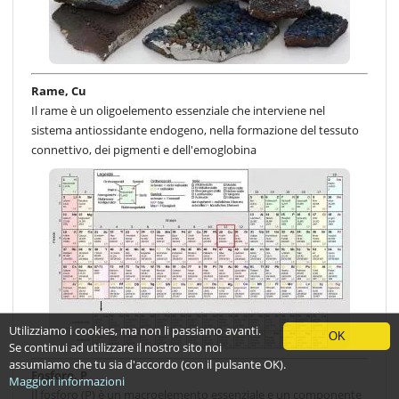
Rame, Cu
Il rame è un oligoelemento essenziale che interviene nel
sistema antiossidante endogeno, nella formazione del tessuto
connettivo, dei pigmenti e dell'emoglobina
Utilizziamo i cookies, ma non li passiamo avanti.
OK
Se continui ad utilizzare il nostro sito noi
assumiamo che tu sia d'accordo (con il pulsante OK).
Fosforo, P
Maggiori informazioni
Il fosforo (P) è un macroelemento essenziale e un componente