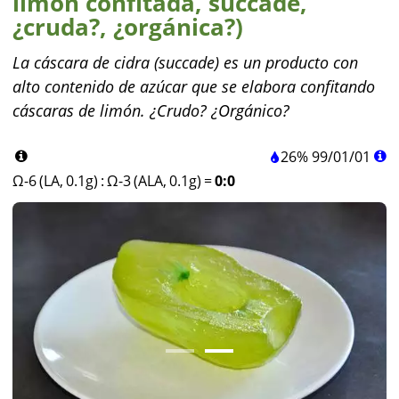
limón confitada, succade,
¿cruda?, ¿orgánica?)
La cáscara de cidra (succade) es un producto con
alto contenido de azúcar que se elabora confitando
cáscaras de limón. ¿Crudo? ¿Orgánico?
26%
99
/
01
/
01
Ω-6 (LA, 0.1g)
:
Ω-3 (ALA, 0.1g)
=
0:0