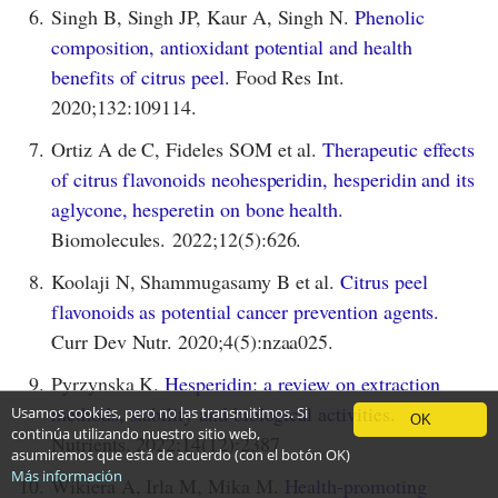
6.
Singh B, Singh JP, Kaur A, Singh N.
Phenolic
composition, antioxidant potential and health
benefits of citrus peel.
Food Res Int.
2020;132:109114.
7.
Ortiz A de C, Fideles SOM et al.
Therapeutic effects
of citrus flavonoids neohesperidin, hesperidin and its
aglycone, hesperetin on bone health.
Biomolecules. 2022;12(5):626.
8.
Koolaji N, Shammugasamy B et al.
Citrus peel
flavonoids as potential cancer prevention agents.
Curr Dev Nutr. 2020;4(5):nzaa025.
9.
Pyrzynska K.
Hesperidin: a review on extraction
methods, stability and biological activities.
Usamos cookies, pero no las transmitimos. Si
OK
continúa utilizando nuestro sitio web,
Nutrients. 2022;14(12):2387.
asumiremos que está de acuerdo (con el botón OK)
Más información
10.
Wikiera A, Irla M, Mika M.
Health-promoting