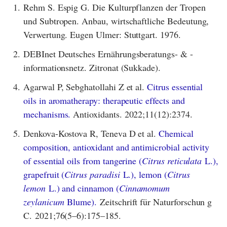
1.
Rehm S. Espig G. Die Kulturpflanzen der Tropen
und Subtropen. Anbau, wirtschaftliche Bedeutung,
Verwertung. Eugen Ulmer: Stuttgart. 1976.
2.
DEBInet Deutsches Ernährungsberatungs- & -
informationsnetz. Zitronat (Sukkade).
4.
Agarwal P, Sebghatollahi Z et al.
Citrus essential
oils in aromatherapy: therapeutic effects and
mechanisms.
Antioxidants. 2022;11(12):2374.
5.
Denkova-Kostova R, Teneva D et al.
Chemical
composition, antioxidant and antimicrobial activity
of essential oils from tangerine (
Citrus reticulata
L.),
grapefruit (
Citrus paradisi
L.), lemon (
Citrus
lemon
L.) and cinnamon (
Cinnamomum
zeylanicum
Blume).
Zeitschrift für Naturforschun g
C. 2021;76(5–6):175–185.