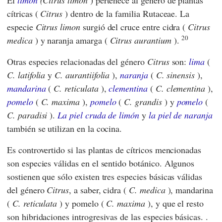
El
limón
(Citrus limon
) pertenece al género de plantas
cítricas (
Citrus
) dentro de la familia Rutaceae. La
especie
Citrus limon
surgió del cruce entre cidra (
Citrus
20
medica
) y naranja amarga (
Citrus aurantium
).
Otras especies relacionadas del género
Citrus
son:
lima
(
C.
latifolia
y
C.
aurantiifolia
),
naranja
(
C. sinensis
),
mandarina
(
C. reticulata
),
clementina
(
C. clementina
),
pomelo
(
C. maxima
),
pomelo
(
C. grandis
) y
pomelo
(
C. paradisi
).
La piel cruda de limón
y
la piel de naranja
también se utilizan en la cocina.
Es controvertido si las plantas de cítricos mencionadas
son especies válidas en el sentido botánico. Algunos
sostienen que sólo existen tres especies básicas válidas
del género
Citrus
, a saber, cidra (
C. medica
), mandarina
(
C. reticulata
) y pomelo (
C. maxima
), y que el resto
son hibridaciones introgresivas de las especies básicas. .