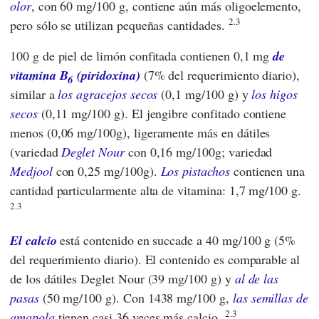
olor
, con 60 mg/100 g, contiene aún más oligoelemento,
2.3
pero sólo se utilizan pequeñas cantidades.
100 g de piel de limón confitada contienen 0,1 mg
de
vitamina B
(piridoxina)
(7% del requerimiento diario),
6
similar a
los agracejos secos
(0,1 mg/100 g) y
los higos
secos
(0,11 mg/100 g). El jengibre confitado contiene
menos (0,06 mg/100g), ligeramente más en dátiles
(variedad
Deglet Nour
con 0,16 mg/100g; variedad
Medjool
con 0,25 mg/100g).
Los pistachos
contienen una
cantidad particularmente alta de vitamina: 1,7 mg/100 g.
2.3
El calcio
está contenido en succade a 40 mg/100 g (5%
del requerimiento diario). El contenido es comparable al
de los dátiles Deglet Nour (39 mg/100 g) y
al de las
pasas
(50 mg/100 g). Con 1438 mg/100 g,
las semillas de
2.3
amapola
tienen casi 36 veces más calcio.