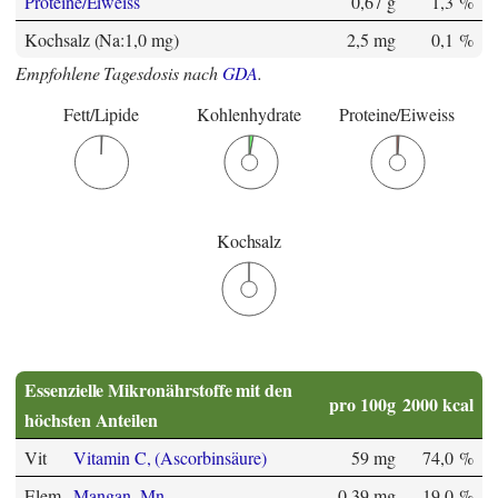
Proteine/Eiweiss
0,67 g
1,3 %
Kochsalz (Na:1,0 mg)
2,5 mg
0,1 %
Empfohlene Tagesdosis nach
GDA
.
Fett/Lipide
Kohlenhydrate
Proteine/Eiweiss
Kochsalz
Essenzielle Mikronährstoffe mit den
pro 100g
2000 kcal
höchsten Anteilen
Vit
Vitamin C, (Ascorbinsäure)
59 mg
74,0 %
Elem
Mangan, Mn
0,39 mg
19,0 %