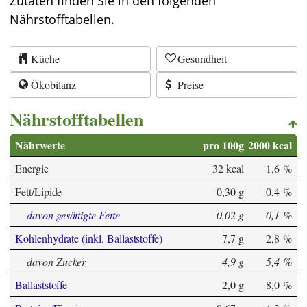
Zutaten finden Sie in den folgenden
Nährstofftabellen.
Küche
Gesundheit
Ökobilanz
Preise
Nährstofftabellen
Nährwerte
pro 100g
2000 kcal
Energie
32 kcal
1,6 %
Fett/Lipide
0,30 g
0,4 %
davon gesättigte Fette
0,02 g
0,1 %
Kohlenhydrate (inkl. Ballaststoffe)
7,7 g
2,8 %
davon Zucker
4,9 g
5,4 %
Ballaststoffe
2,0 g
8,0 %