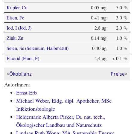
Kupfer, Cu
0,05 mg
5,0 %
Eisen, Fe
0,41 mg
3,0 %
Iod, I (Jod, J)
2,8 µg
2,0 %
Zink, Zn
0,14 mg
1,0 %
Selen, Se (Selenium, Halbmetall)
0,40 µg
1,0 %
Fluorid (Fluor, F)
4,4 µg
< 0,1 %
<
Ökobilanz
Preise
>
AutorInnen:
Ernst Erb
Michael Weber, Eidg. dipl. Apotheker, MSc
Infektionsbiologie
Heidemarie Alberta Pirker, Dr. nat. tech.,
Ökologischer Landbau und Naturschutz
Lindsay Ruth Wong; MA Sustainable Energy