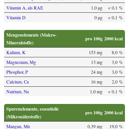
Vitamin A, als RAE
1,0 µg
< 0,1 %
Vitamin D
0 µg
< 0,1 %
Mengenelemente (Makro-
pro 100g
2000 kcal
Mineralstoffe)
Kalium, K
153 mg
8,0 %
Magnesium, Mg
13 mg
3,0 %
Phosphor, P
24 mg
3,0 %
Calcium, Ca
16 mg
2,0 %
Natrium, Na
1,0 mg
< 0,1 %
Spurenelemente, essentielle
pro 100g
2000 kcal
(Mikronährstoffe)
Mangan, Mn
0,39 mg
19,0 %