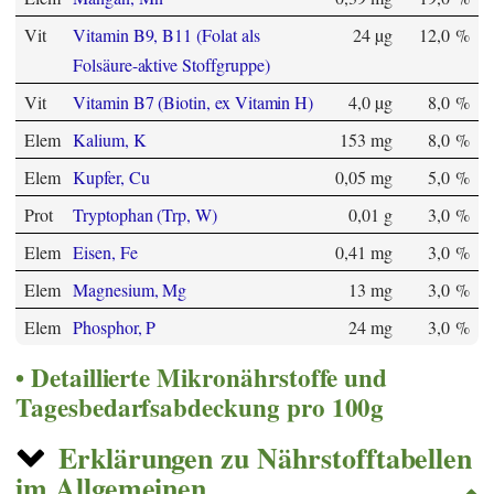
Vit
Vitamin B9, B11 (Folat als
24 µg
12,0 %
Folsäure-aktive Stoffgruppe)
Vit
Vitamin B7 (Biotin, ex Vitamin H)
4,0 µg
8,0 %
Elem
Kalium, K
153 mg
8,0 %
Elem
Kupfer, Cu
0,05 mg
5,0 %
Prot
Tryptophan (Trp, W)
0,01 g
3,0 %
Elem
Eisen, Fe
0,41 mg
3,0 %
Elem
Magnesium, Mg
13 mg
3,0 %
Elem
Phosphor, P
24 mg
3,0 %
Detaillierte Mikronährstoffe und
Tagesbedarfsabdeckung pro 100g
Erklärungen zu Nährstofftabellen
im Allgemeinen