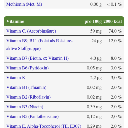
Methionin (Met, M)
0,00 g
< 0,1 %
Vitamine
pro 100g
2000 kcal
Vitamin C, (Ascorbinsäure)
59 mg
74,0 %
Vitamin B9, B11 (Folat als Folsäure-
24 µg
12,0 %
aktive Stoffgruppe)
Vitamin B7 (Biotin, ex Vitamin H)
4,0 µg
8,0 %
Vitamin B6 (Pyridoxin)
0,05 mg
3,0 %
Vitamin K
2,2 µg
3,0 %
Vitamin B1 (Thiamin)
0,02 mg
2,0 %
Vitamin B2 (Riboflavin)
0,02 mg
2,0 %
Vitamin B3 (Niacin)
0,39 mg
2,0 %
Vitamin B5 (Pantothensäure)
0,12 mg
2,0 %
Vitamin E, Alpha-Tocopherol (TE, E307)
0,29 mg
2,0 %