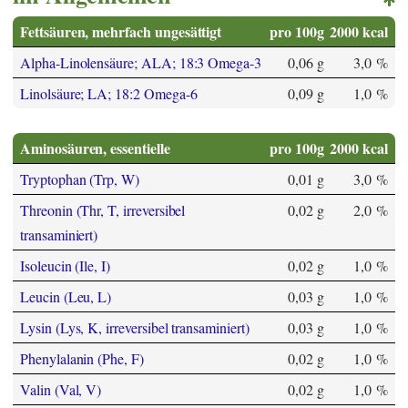
Fettsäuren, mehrfach ungesättigt
pro 100g
2000 kcal
Alpha-Linolensäure; ALA; 18:3 Omega-3
0,06 g
3,0 %
Linolsäure; LA; 18:2 Omega-6
0,09 g
1,0 %
Aminosäuren, essentielle
pro 100g
2000 kcal
Tryptophan (Trp, W)
0,01 g
3,0 %
Threonin (Thr, T, irreversibel
0,02 g
2,0 %
transaminiert)
Isoleucin (Ile, I)
0,02 g
1,0 %
Leucin (Leu, L)
0,03 g
1,0 %
Lysin (Lys, K, irreversibel transaminiert)
0,03 g
1,0 %
Phenylalanin (Phe, F)
0,02 g
1,0 %
Valin (Val, V)
0,02 g
1,0 %