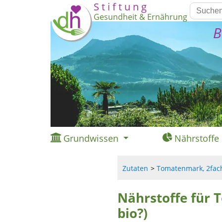
S t i f t u n g
Gesundheit & Ernährung
B
Grundwissen
Nährstoffe
Zutaten
Tomatenmark, 2fach 
Nährstoffe für 
bio?)