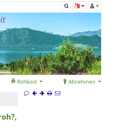
it
Rohkost
Abnehmen
roh?,