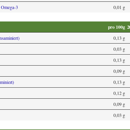
3 Omega-3
0,01 g
pro 100g
2
ansaminiert)
0,13 g
0,03 g
0,13 g
0,09 g
aminiert)
0,13 g
0,12 g
0,09 g
0,03 g