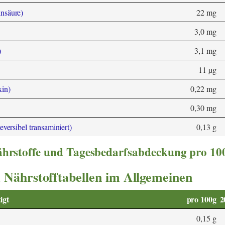
nsäure)
22 mg
3,0 mg
)
3,1 mg
11 µg
xin)
0,22 mg
0,30 mg
eversibel transaminiert)
0,13 g
nährstoffe und Tagesbedarfsabdeckung pro 10
 Nährstofftabellen im Allgemeinen
igt
pro 100g
2
0,15 g