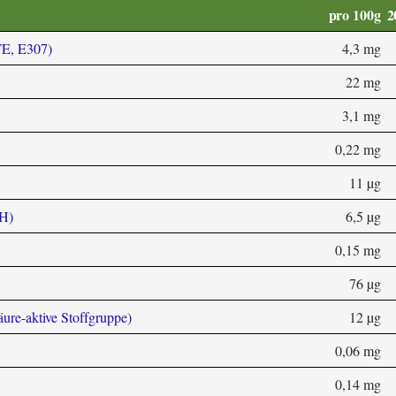
pro 100g
2
TE, E307)
4,3 mg
22 mg
3,1 mg
0,22 mg
11 µg
 H)
6,5 µg
0,15 mg
76 µg
äure-aktive Stoffgruppe)
12 µg
0,06 mg
0,14 mg