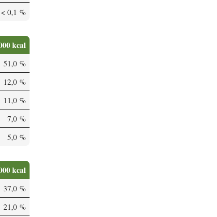
< 0,1 %
000 kcal
51,0 %
12,0 %
11,0 %
7,0 %
5,0 %
000 kcal
37,0 %
21,0 %