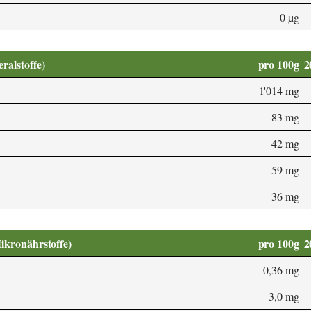
0 µg
alstoffe)
pro 100g
2
1'014 mg
83 mg
42 mg
59 mg
36 mg
Mikronährstoffe)
pro 100g
2
0,36 mg
3,0 mg