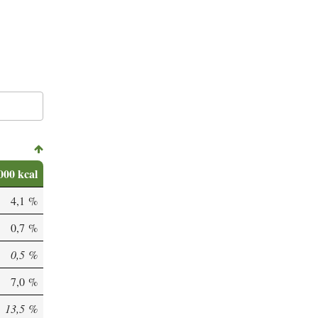
000 kcal
4,1 %
0,7 %
0,5 %
7,0 %
13,5 %