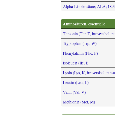
Alpha-Linolensäure; ALA; 18:
Aminosäuren, essentielle
Threonin (Thr, T, irreversibel tr
Tryptophan (Trp, W)
Phenylalanin (Phe, F)
Isoleucin (Ile, I)
Lysin (Lys, K, irreversibel trans
Leucin (Leu, L)
Valin (Val, V)
Methionin (Met, M)