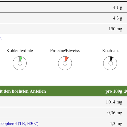
4,1 g
4,3 g
150 mg
A
.
Kohlenhydrate
Proteine/Eiweiss
Kochsalz
it den höchsten Anteilen
pro 100g
2
1'014 mg
0,36 mg
ocopherol (TE, E307)
4,3 mg