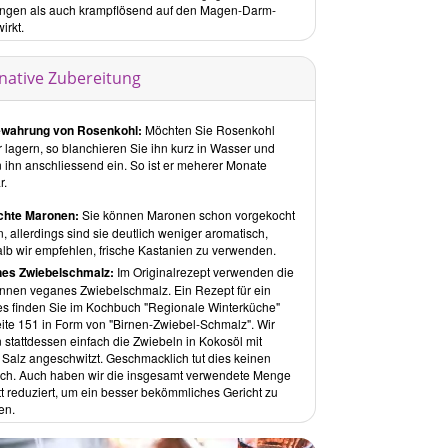
ngen als auch krampflösend auf den Magen-Darm-
wirkt.
es zum Dahinschmelzen
s dunkel und kalt ist und die Adventszeit näher rückt,
as Süsse nicht fehlen. So enthält dieses Kapitel eine
rnative Zubereitung
e Auswahl an himmlischen Desserts, die fast alle
 Getreideanteil aufweisen, wie der
Apfel-Hirse-Auflauf
,
ssen Mandelzöpfe
oder die
Lebkuchen
.
wahrung von Rosenkohl:
Möchten Sie Rosenkohl
 lagern, so blanchieren Sie ihn kurz in Wasser und
ackt, versteckt, verschenkt
n ihn anschliessend ein. So ist er meherer Monate
führt sind sowohl süsse als auch salzige Rezepte.
r.
n Gebackenem wie
Grissini
, sind Aufstriche,
ielsweise der fruchtige
Cranberryaufstrich
, oder
chte Maronen:
Sie können Maronen schon vorgekocht
zmischungen, wie das
Lebkuchengewürz
genannt.
, allerdings sind sie deutlich weniger aromatisch,
de des Buches folgt ein
Rezept-Index
nach
lb wir empfehlen, frische Kastanien zu verwenden.
zutaten gegliedert in alphabetischer Reihenfolge,
es Zwiebelschmalz:
Im Originalrezept verwenden die
 zu Rezepten, Lebensmitteln und zum Einkauf
,
innen veganes Zwiebelschmalz. Ein Rezept für ein
mationen über die Autorinnen
und
Tipps zum
es finden Sie im Kochbuch "Regionale Winterküche"
rlesen
.
eite 151 in Form von "Birnen-Zwiebel-Schmalz". Wir
 stattdessen einfach die Zwiebeln in Kokosöl mit
mteindruck
 Salz angeschwitzt. Geschmacklich tut dies keinen
am Emme
und
Daniela Friedl
zeigen mit diesem Buch,
ch. Auch haben wir die insgesamt verwendete Menge
 Verwendung winterlicher, regionaler Produkte, wie
tt reduziert, um ein besser bekömmliches Gericht zu
ältig vegane Küche sein kann. Neben Klassikern, wie
en.
ohlsuppe
und
Lebkuchen
, gibt es fantasievolle
ionen wie
Zwiebelblumen in Mandelpanade
und