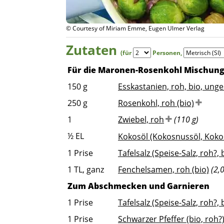
© Courtesy of Miriam Emme, Eugen Ulmer Verlag
Zutaten
(für
Personen
,
Für die Maronen-Rosenkohl Mischun
150
g
Esskastanien, roh, bio, unge
250
g
Rosenkohl, roh (bio)
1
Zwiebel, roh
(110 g)
½
EL
Kokosöl (Kokosnussöl, Kokosf
1
Prise
Tafelsalz (Speise-Salz, roh?, 
1
TL, ganz
Fenchelsamen, roh (bio)
(2,0
Zum Abschmecken und Garnieren
1
Prise
Tafelsalz (Speise-Salz, roh?, 
1
Prise
Schwarzer Pfeffer (bio, roh?