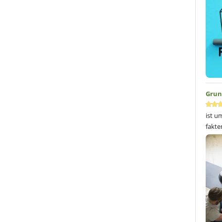
Vega
gluten
Regio
sowoh
Buchb
Grun
ist u
fakte