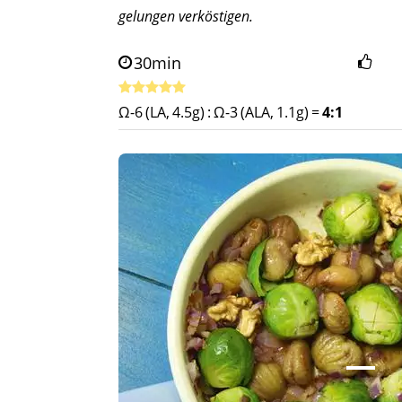
gelungen verköstigen.
30min
Ω-6 (LA, 4.5g)
:
Ω-3 (ALA, 1.1g)
=
4:1