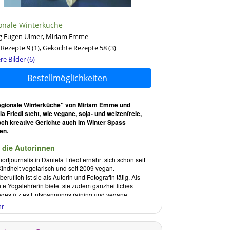
onale Winterküche
ag Eugen Ulmer, Miriam Emme
Rezepte 9
(1)
, Gekochte Rezepte 58
(3)
re Bilder (6)
Bestellmöglichkeiten
egionale Winterküche" von Miriam Emme und
la Friedl steht, wie vegane, soja- und weizenfreie,
ch kreative Gerichte auch im Winter Spass
en.
 die Autorinnen
ortjournalistin
Daniela Friedl
ernährt sich schon seit
Kindheit vegetarisch und seit 2009 vegan.
eruflich ist sie als Autorin und Fotografin tätig. Als
nte Yogalehrerin bietet sie zudem ganzheitliches
egestütztes Entspannungstraining und vegane
urse an.
hr
am Emme
, ausgebildete Grafik-Designerin und
ratorin, stiess im Jahre 2009 aufgrund einer Krankheit