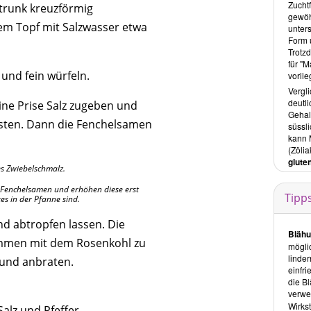
Zucht
Sais
trunk kreuzförmig
gewöh
Jahre
em Topf mit Salzwasser etwa
unters
Die A
Form u
Zutat
Trotz
Nährst
für "M
bleib
 und fein würfeln.
vorlie
Dieser
Vergl
saison
deutl
eine Prise Salz zugeben und
Zwiebe
Gehal
durch 
nsten. Dann die Fenchelsamen
süssl
kann 
Reze
(Zöli
gluten
Fris
s Zwiebelschmalz.
Durch
r Fenchelsamen und erhöhen diese erst
Gemüs
Tipp
es in der Pfanne sind.
Curry
d abtropfen lassen. Die
Her
Blähu
Diese
mmen mit dem Rosenkohl zu
mögli
wenig
linde
 und anbraten.
wobei 
einfr
Dinke
die B
komme
verw
Fench
Wirks
alz und Pfeffer
Rosen