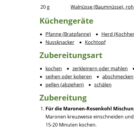
20
g
Walnüsse (Baumnüsse), roh 
Küchengeräte
Pfanne (Bratpfanne)
Herd (Kochhe
Nussknacker
Kochtopf
Zubereitungsart
kochen
zerkleinern oder mahlen
seihen oder kolieren
abschmecken
pellen (abziehen)
schälen
Zubereitung
Für die Maronen-Rosenkohl Mischun
Maronen kreuzweise einschneiden und 
15-20 Minuten kochen.