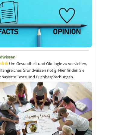
ne Hausmannskost
,
Vegane Glücksküche: Soja- und
frei
,
Vegane Versuchung: Soja- und glutenfrei
.
nale Winterküche - Soja- und weizenfrei, vegan
ist
l beim
Ulmer Verlag
als auch bei
Amazon
erhältlich.
esprechung von Dr. med. vet. Inke Weissenborn
dwissen
Um Gesundheit und Ökologie zu verstehen,
mfangreiches Grundwissen nötig. Hier finden Sie
nbasierte Texte und Buchbesprechungen.