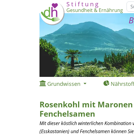
S t i f t u n g
Gesundheit & Ernährung
B
Grundwissen
Nährstof
Rosenkohl mit Maronen
Fenchelsamen
Mit dieser köstlich winterlichen Kombinatio
(Esskastanien) und Fenchelsamen können Sie