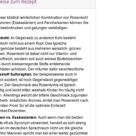
eise zum Rezept
ie amerikanische Rohkostbewegung und stellte über
 ihre Ernährung um. Durch intensive
nandersetzung mit dem Thema Ernährung gelang es
ie Krankheit zu besiegen.
ieser köstlich winterlichen Kombination von Rosenkohl
aronen (Esskastanien) und Fenchelsamen können Sie
lt des Buches
 beeindrucken und gelungen verköstigen.
zepte sind in folgende Kapitel gegliedert:
kohl:
Im Gegensatz zu anderem Kohl besteht
Frische Salate & deftige Suppen
kohl nicht aus einem Kopf. Das typische
Herzenswärmende Hauptgerichte
rgemüse besteht aus mehreren weisslich- grünen
Süßes zum Dahinschmelzen
en. Rosenkohl ist dabei nicht nur Vitamin- und
toffreich, sondern soll auch weisse Blutkörperchen
Verpackt, versteckt, verschenkt
 durch krebserregende Stoffe entstehende
chäden schützen. Der mitunter dafür verantwortliche
uch beginnt mit einem
Inhaltsverzeichnis
in dem die
tsstoff Sulforaphan
, der beispielsweise auch in
e, eingeteilt in die entsprechenden Kapitel,
li existiert, ist noch Gegenstand gegenwärtiger
istet sind.
en. Der Geschmack des Rosenkohls ist typisch
tig und leicht bitter, weshalb Kinder ihn häufig nicht
ird Winter
. Allerdings weicht der bittere Geschmack zugunsten
 es draussen unbehaglich und dunkel wird, beschert
 herb- süsslichen Aromas, erntet man Rosenkohl nach
r Duft von Maroni, Zimt und Vanille ein vertrautes
sten Frost. So ist die optimale Erntezeit
l der Geborgenheit, Wärme und Schutz.
Die
mber/Dezember.
stellten Gerichte enthalten Kombinationen wärmender
en vs. Esskastanien:
Auch wenn man die beiden
ze mit heimischen Zutaten. Alle Rezepte sind vegan,
fe oft als Synonym verwendet, handelt es sich streng
- und sojafrei, ergänzt sind sie durch stilvolle Bilder
en im deutschen Sprachraum nicht um die gleiche
ertvolle Informationen zu den verwendeten Zutaten.
. Von Maronen spricht man bei einer weiter gezüchtete