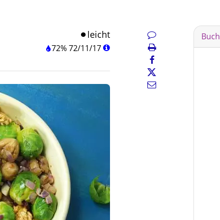
leicht
Buch
72%
72
/
11
/
17