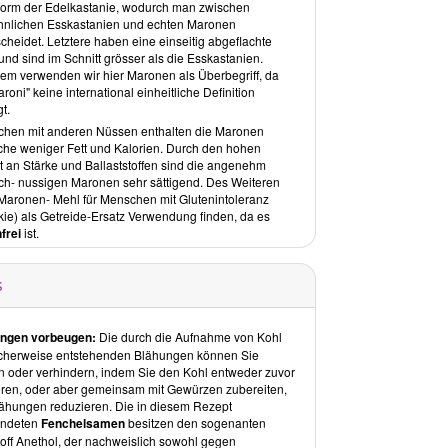
form der Edelkastanie, wodurch man zwischen
onale & regionale Lebensmittel in der kalten
nlichen Esskastanien und echten Maronen
szeit
cheidet. Letztere haben eine einseitig abgeflachte
utoren setzen gezielt auf regionale und saisonale
nd sind im Schnitt grösser als die Esskastanien.
en, da einerseits durch geringe Transportwege weniger
dem verwenden wir hier Maronen als Überbegriff, da
offe verloren gehen, die Qualität besser erhalten
aroni" keine international einheitliche Definition
t und man andererseits so die Umwelt schont.
gt.
 Abschnitt enthält eine Einführung regionaler und
ichen mit anderen Nüssen enthalten die Maronen
aler winterlicher Zutaten von A wie Apfel bis Z wie
iche weniger Fett und Kalorien. Durch den hohen
l mit interessanten und hilfreichen Informationen,
t an Stärke und Ballaststoffen sind die angenehm
attraktive Abbildungen ergänzt.
ich- nussigen Maronen sehr sättigend. Des Weiteren
Maronen- Mehl für Menschen mit Glutenintoleranz
pte
akie) als Getreide-Ersatz Verwendung finden, da es
frei
che Salate & deftige Suppen
ist.
 Kombinationen aus heimischen winterlichen
en entstehen Gerichte wie der
Kürbiscappucino mit
s
 und Haferschaum
und der
Orangen-Rotkohl-Salat
.
zenswärmende Hauptgerichte
ngen vorbeugen:
Die durch die Aufnahme von Kohl
 winterlich-wärmenden Gerichte enthalten bis auf
cherweise entstehenden Blähungen können Sie
e reine Gemüsegerichte zumeist einen Teiganteil,
rn oder verhindern, indem Sie den Kohl entweder zuvor
stets auf Weizen verzichtet und stattdessen
ieren, oder aber gemeinsam mit Gewürzen zubereiten,
lmehl oder auch Mais- oder Roggenmehl zum Einsatz
lähungen reduzieren. Die in diesem Rezept
n. Aufgeführte Rezepte sind beispielsweise die
endeten
Fenchelsamen
besitzen den sogenanten
el-Sauerkraut-Taschen
,
Wirsingknödel
und der
toff Anethol, der nachweislich sowohl gegen
kohl mit Maroni
.