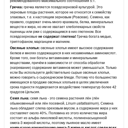
рекомендованного максимального соотношения 5:1.
Гречка:
гречка является псевдозерновой культурой. Это
зерновые плоды растения, которое не относится к семейству
злаковых, т.е. к настоящим зерновым (Poaceae). Семена, как
правило, содержат очень много крахмала, белка, минеральных
веществ и жира, но им не хватает хлебопекарных свойств
пшеницы или ржи с содержащимся в них глютеном. Все
псевдозерновые
не содержат глютена!
Гречка богата медью,
триптофаном, марганцем и магнием.
Овсяные хлопья:
овсяные хлопья имеют высокое содержание
белков и многих содержащихся в них незаменимых аминокислот.
Кроме того, они богаты витаминами и минеральными
веществами, причём в зависимости от способа обработки
(нагревание) содержание витаминов может уменьшаться. Только
если Вы используете действительно сырые овсяные хлопья,
можно говорить о сыроедческом блюде. Потому что большинство
имеющихся в продаже овсяных хлопьев в целях увеличения
срока годности подвергаются воздействию температур более 42
градусов Цельсия.
Семя льна:
семя льна - это семена растения лён (лён
обыкновенный или лён посевной,
Linum usitatissimum
). Семена
льна обладают слегка ореховым вкусом, а содержание жира у них
составляет около 40%. Половина из этого количества жира
состоит из альфа-линолевой кислоты, полиненасыщенной
омега-3 жирной кислоты, поэтому льняное масло имеет
наивысшую концентрацию омега-3 жирных кислот среди всех