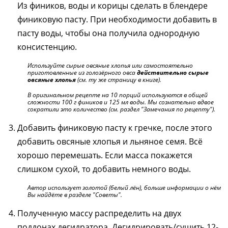
Из фиников, воды и корицы сделать в блендере
финиковую пасту. При необходимости добавить в
пасту воды, чтобы она получила однородную
консистенцию.
Используйте сырые овсяные хлопья или самостоятельно
приготовленные из голозёрного овса
действительно сырые
овсяные хлопья
(см. ту же страницу в книге).
В оригинальном рецепте на 10 порций используются в общей
сложности 100 г фиников и 125 мл воды. Мы сознательно вдвое
сократили это количество (см. раздел "Замечания по рецепту").
Добавить финиковую пасту к гречке, после этого
добавить овсяные хлопья и льняное семя. Всё
хорошо перемешать. Если масса покажется
слишком сухой, то добавить немного воды.
Автор использует золотой (белый лён), больше информации о нём
Вы найдёте в разделе "Советы".
Полученную массу распределить на двух
поддонах дегидратора. Дегидрировать/сушить 12-