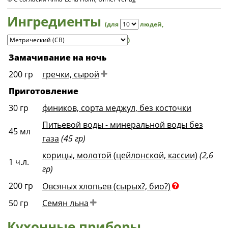
Ингредиенты
(для
людей
,
)
Замачивание на ночь
200
гр
гречки, сырой
Приготовление
30
гр
фиников, сорта меджул, без косточки
Питьевой воды - минеральной воды без
45
мл
газа
(45 гр)
корицы, молотой (цейлонской, кассии)
(2,6
1
ч.л.
гр)
200
гр
Овсяных хлопьев (сырых?, био?)
50
гр
Семян льна
Кухонные приборы