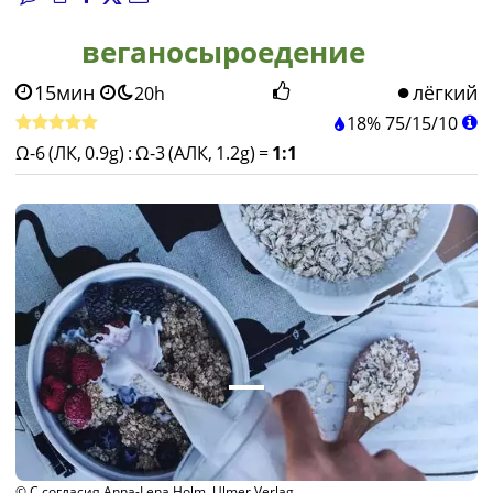
веганосыроедение
15мин
лёгкий
20h
18%
75
/
15
/
10
Ω-6 (ЛК, 0.9g)
:
Ω-3 (АЛК, 1.2g)
=
1:1
© С согласия Anna-Lena Holm, Ulmer Verlag