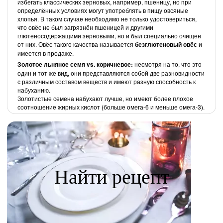
избегать классических зерновых, например, пшеницу, но при
определённых условиях могут употреблять в пищу овсяные
хлопья. В таком случае необходимо не только удостовериться,
что овёс не был загрязнён пшеницей и другими
глютеносодержащими зерновыми, но и был специально очищен
от них. Овёс такого качества называется
безглютеновый овёс
и
имеется в продаже.
Золотое льняное семя vs. коричневое:
несмотря на то, что это
один и тот же вид, они представляются собой две разновидности
с различным составом веществ и имеют разную способность к
набуханию.
Золотистые семена набухают лучше, но имеют более плохое
соотношение жирных кислот (больше омега-6 и меньше омега-3).
Найти рецепт