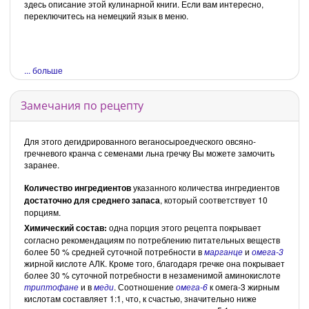
здесь описание этой кулинарной книги. Если вам интересно,
переключитесь на немецкий язык в меню.
... больше
Замечания по рецепту
Для этого дегидрированного веганосыроедческого овсяно-
гречневого кранча с семенами льна гречку Вы можете замочить
заранее.
Количество ингредиентов
указанного количества ингредиентов
достаточно для среднего
запаса
, который соответствует 10
порциям.
Химический состав:
одна порция этого рецепта покрывает
согласно рекомендациям по потреблению питательных веществ
более 50 % средней суточной потребности в
марганце
и
омега-3
жирной кислоте АЛК. Кроме того, благодаря гречке она покрывает
более 30 % суточной потребности в незаменимой аминокислоте
триптофане
и в
меди
. Соотношение
омега-6
к омега-3 жирным
кислотам составляет 1:1, что, к счастью, значительно ниже