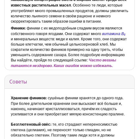
известных растительных масел
. Особенно те люди, которые
употребляют много промышленных продуктов, должны увеличить
количество льняного семени в своём рационе и немного
скорректировать таким образом ошибки в питании.
Финики:
финики с их медоподобным сладким вкусом являются
собственного говоря ягодами. Они содержат много
витамина B
6
и минеральных веществ: меди и калия. Кроме того, они содержат
больше клетчатки, чем обычный цельнозерновой хлеб. Мы
сократили количество фиников примерно на одну треть, чтобы
уменьшить содержание сахара. Более подробную информацию
Вы найдёте, пройдя по следующей ссылке:
Часто веганы
.
питаются нездорово. Каких ошибок можно избежать
Советы
Хранение фиников:
сушёные финики хранятся до одного года.
При более длительном хранении они высыхают всё больше и,
наконец, начинают кристаллизоваться, причём их сладость
усиливается и они приобретают мягкую консистенцию пралине.
Безглютеновый овёс:
те, кто страдают непереносимостью
глютена (целиакия), не переносят только глиадин, но не
обязательно глютеин. Поэтому такие люди хотя и должны