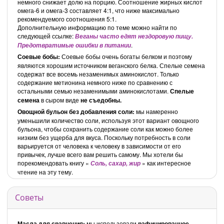
немного снижает долю на порцию. Соотношение жирных кислот
омега-6 и омега-3 составляет 4:1, что ниже максимально
рекомендуемого соотношения 5:1.
Дополнительную информацию по теме можно найти по
следующей ссылке:
Веганы часто едят нездоровую пищу.
.
Предотвратимые ошибки в питании
Соевые бобы:
Соевые бобы очень богаты белком и поэтому
являются хорошим источником веганского белка. Спелые семена
содержат все восемь незаменимых аминокислот. Только
содержание метионина немного ниже по сравнению с
остальными семью незаменимыми аминокислотами.
Спелые
семена
в сыром виде
не
съедобны.
Овощной бульон без добавления соли:
мы намеренно
уменьшили количество соли, используя этот вариант овощного
бульона, чтобы сохранить содержание соли как можно более
низким без ущерба для вкуса. Поскольку потребность в соли
варьируется от человека к человеку в зависимости от его
привычек, лучше всего вам решить самому. Мы хотели бы
порекомендовать книгу «
» как интересное
Соль, сахар, жир
чтение на эту тему.
Советы
Масла для сравнения:
мы использовали
рафинированное