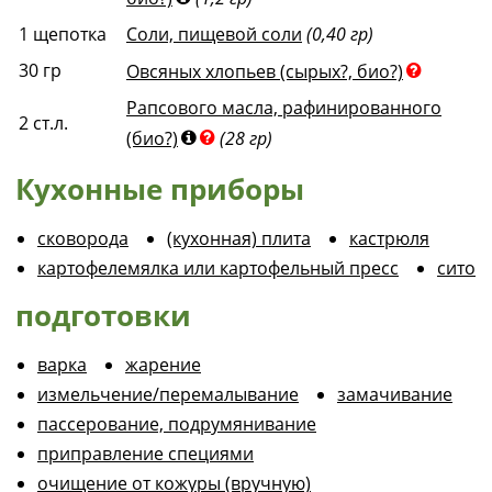
1
щепотка
Соли, пищевой соли
(0,40 гр)
30
гр
Овсяных хлопьев (сырых?, био?)
Рапсового масла, рафинированного
2
ст.л.
(био?)
(28 гр)
Кухонные приборы
сковорода
(кухонная) плита
кастрюля
картофелемялка или картофельный пресс
сито
подготовки
варка
жарение
измельчение/перемалывание
замачивание
пассерование, подрумянивание
приправление специями
очищение от кожуры (вручную)