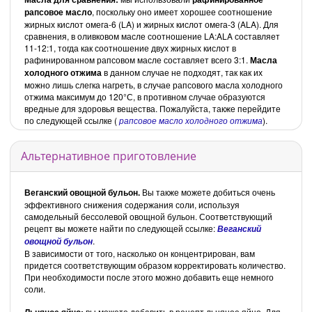
рапсовое масло
, поскольку оно имеет хорошее соотношение
жирных кислот омега-6 (LA) и жирных кислот омега-3 (ALA). Для
сравнения, в оливковом масле соотношение LA:ALA составляет
11-12:1, тогда как соотношение двух жирных кислот в
рафинированном рапсовом масле составляет всего 3:1.
Масла
холодного отжима
в данном случае не подходят, так как их
можно лишь слегка нагреть, в случае рапсового масла холодного
отжима максимум до 120°С, в противном случае образуются
вредные для здоровья вещества. Пожалуйста, также перейдите
по следующей ссылке (
рапсовое масло холодного отжима
).
Альтернативное приготовление
Веганский овощной бульон.
Вы также можете добиться очень
эффективного снижения содержания соли, используя
самодельный бессолевой овощной бульон. Соответствующий
рецепт вы можете найти по следующей ссылке:
Веганский
.
овощной бульон
В зависимости от того, насколько он концентрирован, вам
придется соответствующим образом корректировать количество.
При необходимости после этого можно добавить еще немного
соли.
Льняное яйцо:
вы можете добавить в рецепт льняное яйцо. Для