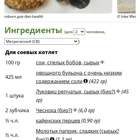
© Inke Weissenborn для diet-health
Ингредиенты
(для
человека
,
)
Для соевых котлет
100
гр
сои, спелых бобов, сырых
овощного бульона с очень низким
425
мл
содержанием соли
(422 гр)
Луковиц репчатых, сырых (био?)
(45
1
штука
гр)
2
зубчика
Чеснока (био?)
(6,0 гр)
½
ч.л.
кайенских перцев
(0,90 гр)
Молотых паприк, сладких (сырых?
½
ч.л.
био?)
(1,2 гр)