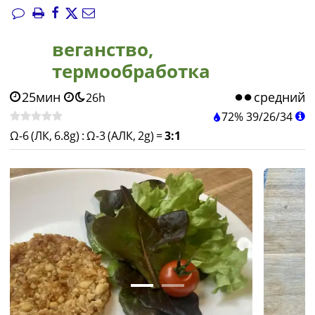
веганство,
термообработка
25мин
средний
26h
72%
39
/
26
/
34
Ω-6 (ЛК, 6.8g)
:
Ω-3 (АЛК, 2g)
=
3:1