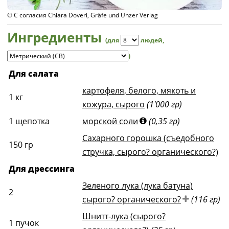
© С согласия Chiara Doveri, Gräfe und Unzer Verlag
Ингредиенты
(для
людей
,
)
Для салата
картофеля, белого, мякоть и
1
кг
кожура, сырого
(1'000 гр)
1
щепотка
морской соли
(0,35 гр)
Сахарного горошка (съедобного
150
гр
стручка, сырого? органического?)
Для дрессинга
Зеленого лука (лука батуна)
2
сырого? органического?
(116 гр)
Шнитт-лука (сырого?
1
пучок