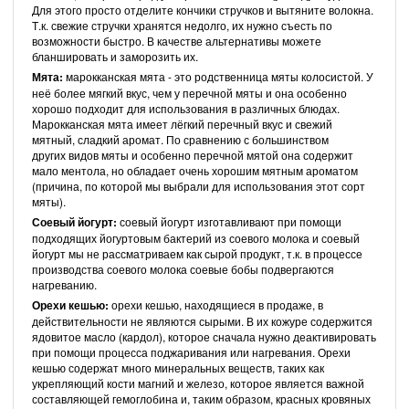
Для этого просто отделите кончики стручков и вытяните волокна.
Т.к. свежие стручки хранятся недолго, их нужно съесть по
возможности быстро. В качестве альтернативы можете
бланшировать и заморозить их.
Мята:
марокканская мята - это родственница мяты колосистой. У
неё более мягкий вкус, чем у перечной мяты и она особенно
хорошо подходит для использования в различных блюдах.
Марокканская мята имеет лёгкий перечный вкус и свежий
мятный, сладкий аромат. По сравнению с большинством
других видов мяты и особенно перечной мятой она содержит
мало ментола, но обладает очень хорошим мятным ароматом
(причина, по которой мы выбрали для использования этот сорт
мяты).
Соевый йогурт:
соевый йогурт изготавливают при помощи
подходящих йогуртовым бактерий из соевого молока и соевый
йогурт мы не рассматриваем как сырой продукт, т.к. в процессе
производства соевого молока соевые бобы подвергаются
нагреванию.
Орехи кешью:
орехи кешью, находящиеся в продаже, в
действительности не являются сырыми. В их кожуре содержится
ядовитое масло (кардол), которое сначала нужно деактивировать
при помощи процесса поджаривания или нагревания. Орехи
кешью содержат много минеральных веществ, таких как
укрепляющий кости магний и железо, которое является важной
составляющей гемоглобина и, таким образом, красных кровяных