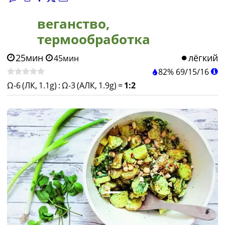
веганство,
термообработка
25мин
лёгкий
45мин
82%
69
/
15
/
16
Ω-6 (ЛК, 1.1g)
:
Ω-3 (АЛК, 1.9g)
=
1:2