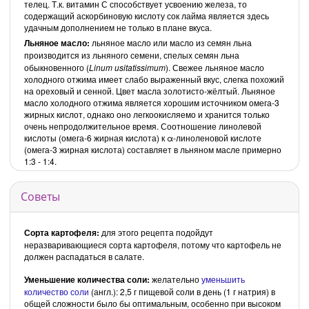
телец. Т.к. витамин С способствует усвоению железа, то
содержащий аскорбиновую кислоту сок лайма является здесь
удачным дополнением не только в плане вкуса.
Льняное масло:
льняное масло или
масло из семян льна
производится
из льняного семени, спелых семян льна
обыкновенного (
Linum usitatissimum
). Свежее льняное масло
холодного отжима имеет слабо выраженный вкус, слегка похожий
на ореховый и сенной. Цвет масла золотисто-жёлтый. Льняное
масло холодного отжима является хорошим источником омега-3
жирных кислот, однако оно легкоокисляемо и хранится только
очень непродолжительное время. Соотношение линолевой
кислоты (омега-6 жирная кислота) к α-линоленовой кислоте
(омега-3 жирная кислота) составляет в льняном масле примерно
1:3 - 1:4.
Советы
Сорта картофеля:
для этого рецепта подойдут
неразваривающиеся сорта картофеля, потому что картофель не
должен распадаться в салате.
Уменьшение количества соли:
желательно
уменьшить
количество соли
(англ.): 2,5 г пищевой соли в день (1 г натрия) в
общей сложности было бы оптимальным, особенно при высоком