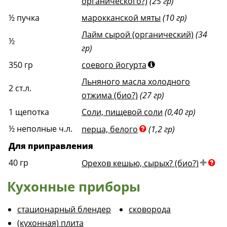
органического?)
(25 гр)
½
пучка
марокканской мяты
(10 гр)
Лайм сырой (органический)
(34
½
гр)
350
гр
соевого йогурта
Льняного масла холодного
2
ст.л.
отжима (био?)
(27 гр)
1
щепотка
Соли, пищевой соли
(0,40 гр)
½
неполные ч.л.
перца, белого
(1,2 гр)
Для приправления
40
гр
Орехов кешью, сырых? (био?)
Кухонные приборы
стационарный блендер
сковорода
(кухонная) плита