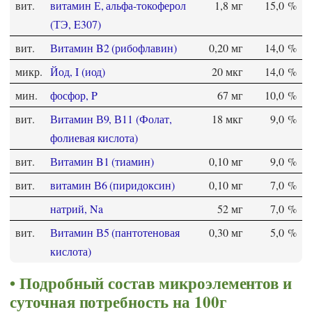
вит.
витамин Е, альфа-токоферол
1,8 мг
15,0 %
(ТЭ, E307)
вит.
Витамин B2 (рибофлавин)
0,20 мг
14,0 %
микр.
Йод, I (иод)
20 мкг
14,0 %
мин.
фосфор, P
67 мг
10,0 %
вит.
Витамин В9, В11 (Фолат,
18 мкг
9,0 %
фолиевая кислота)
вит.
Витамин B1 (тиамин)
0,10 мг
9,0 %
вит.
витамин В6 (пиридоксин)
0,10 мг
7,0 %
натрий, Na
52 мг
7,0 %
вит.
Витамин В5 (пантотеновая
0,30 мг
5,0 %
кислота)
Подробный состав микроэлементов и
суточная потребность на 100г