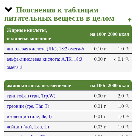
Пояснения к таблицам
питательных веществ в целом
Жирные кислоты,
на 100г
2000 ккал
полиненасыщенные
линолевая кислота (ЛК); 18:2 омега-6
0,10 г
1,0 %
альфа-линолевая кислота; АЛК; 18:3
0,00 г
< 0,1 %
омега-3
аминокислоты, незаменимые
на 100г
2000 ккал
триптофан (три, Trp,W)
0,00 г
2,0 %
треонин (тре, Thr, T)
0,01 г
1,0 %
изолейцин (иле, Ile, I)
0,01 г
1,0 %
лейцин (лей, Leu, L)
0,03 г
1,0 %