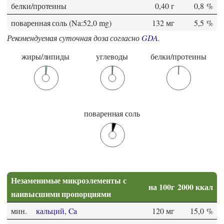
белки/протеины
0,40 г
0,8 %
поваренная соль (Na:52,0 mg)
132 мг
5,5 %
Рекомендуемая суточная доза согласно
GDA
.
жиры/липиды
углеводы
белки/протеины
поваренная соль
Незаменимые микроэлементы с
на 100г
2000 ккал
наивысшими пропорциями
мин.
кальций, Ca
120 мг
15,0 %