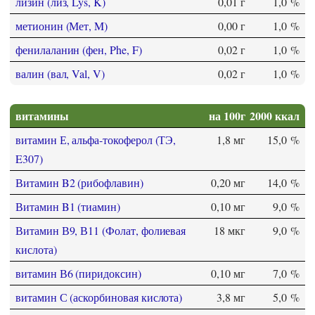
лизин (лиз, Lys, K)
0,01 г
1,0 %
метионин (Мет, M)
0,00 г
1,0 %
фенилаланин (фен, Phe, F)
0,02 г
1,0 %
валин (вал, Val, V)
0,02 г
1,0 %
витамины
на 100г
2000 ккал
витамин Е, альфа-токоферол (ТЭ,
1,8 мг
15,0 %
E307)
Витамин B2 (рибофлавин)
0,20 мг
14,0 %
Витамин B1 (тиамин)
0,10 мг
9,0 %
Витамин В9, В11 (Фолат, фолиевая
18 мкг
9,0 %
кислота)
витамин В6 (пиридоксин)
0,10 мг
7,0 %
витамин С (аскорбиновая кислота)
3,8 мг
5,0 %