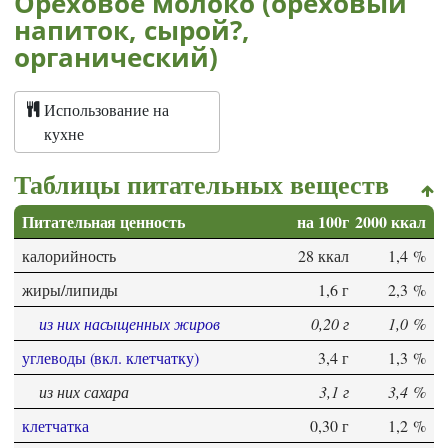
Ореховое молоко (ореховый
напиток, сырой?,
органический)
Использование на
кухне
Таблицы питательных веществ
Питательная ценность
на 100г
2000 ккал
калорийность
28 ккал
1,4 %
жиры/липиды
1,6 г
2,3 %
из них насыщенных жиров
0,20 г
1,0 %
углеводы (вкл. клетчатку)
3,4 г
1,3 %
из них сахара
3,1 г
3,4 %
клетчатка
0,30 г
1,2 %