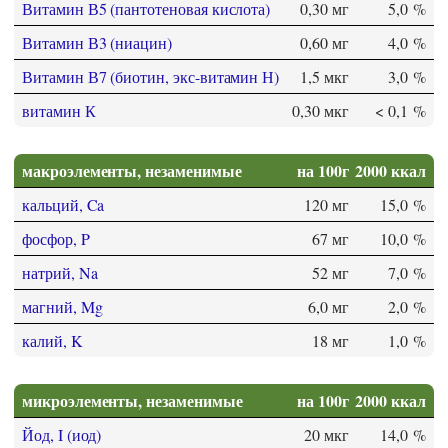
Витамин В5 (пантотеновая кислота)
0,30 мг
5,0 %
Витамин В3 (ниацин)
0,60 мг
4,0 %
Витамин В7 (биотин, экс-витамин Н)
1,5 мкг
3,0 %
витамин К
0,30 мкг
< 0,1 %
макроэлементы, незаменимые
на 100г
2000 ккал
кальций, Ca
120 мг
15,0 %
фосфор, P
67 мг
10,0 %
натрий, Na
52 мг
7,0 %
магний, Mg
6,0 мг
2,0 %
калий, K
18 мг
1,0 %
микроэлементы, незаменимые
на 100г
2000 ккал
Йод, I (иод)
20 мкг
14,0 %