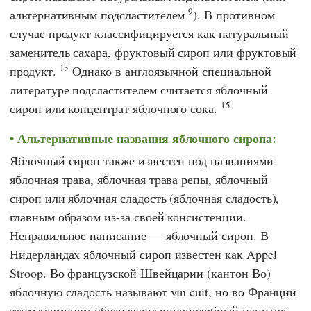
9
альтернативным подсластителем
). В противном
случае продукт классифицируется как натуральный
заменитель сахара, фруктовый сироп или фруктовый
13
продукт.
Однако в англоязычной специальной
литературе подсластителем считается яблочный
15
сироп или концентрат яблочного сока.
Альтернативные названия яблочного сиропа:
Яблочный сироп также известен под названиями
яблочная трава, яблочная трава репы, яблочный
сироп или яблочная сладость (яблочная сладость),
главным образом из-за своей консистенции.
Неправильное написание — яблочный сироп. В
Нидерландах яблочный сироп известен как Appel
Stroop. Во французской Швейцарии (кантон Во)
яблочную сладость называют vin cuit, но во Франции
этим термином обозначают виноподобный напиток