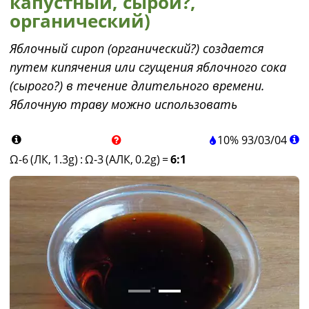
капустный, сырой?,
органический)
Яблочный сироп (органический?) создается
путем кипячения или сгущения яблочного сока
(сырого?) в течение длительного времени.
Яблочную траву можно использовать
10%
93
/
03
/
04
Ω-6 (ЛК, 1.3g)
:
Ω-3 (АЛК, 0.2g)
=
6:1