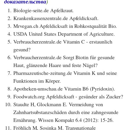
доказательства
)
1.
Biologie-seite.de Apfelkraut.
2.
Krankenkassenzentrale.de Apfeldicksaft.
3.
Mrvegan.ch Apfeldicksaft in Rohkostqualität Bio.
4.
USDA United States Department of Agriculture.
5.
Verbraucherzentrale.de Vitamin C - erstaunlich
gesund?
6.
Verbraucherzentrale.de Sorgt Biotin für gesunde
Haut, glänzende Haare und feste Nägel?
7.
Pharmazeutische-zeitung.de Vitamin K und seine
Funktionen im Körper.
8.
Apotheken-umschau.de Vitamin B6 (Pyridoxin).
9.
Foodwatch.org Apfeldicksaft - gesünder als Zucker?
10.
Staudte H, Glockmann E. Vermeidung von
Zahnhartsubstanzschäden durch eine zahngesunde
Ernährung. Wissen Kompakt 6.4 (2012): 15-26.
11.
Fröhlich M, Sosinka M. Transnationale