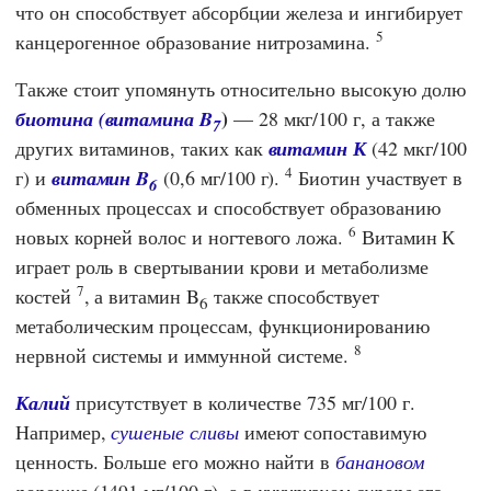
что он способствует абсорбции железа и ингибирует
5
канцерогенное образование нитрозамина.
Также стоит упомянуть относительно высокую долю
)
биотина (витамина B
— 28 мкг/100 г, а также
7
других витаминов, таких как
витамин К
(42 мкг/100
4
г) и
витамин B
(0,6 мг/100 г).
Биотин участвует в
6
обменных процессах и способствует образованию
6
новых корней волос и ногтевого ложа.
Витамин К
играет роль в свертывании крови и метаболизме
7
костей
, а витамин B
также способствует
6
метаболическим процессам, функционированию
8
нервной системы и иммунной системе.
Калий
присутствует в количестве 735 мг/100 г.
Например,
сушеные сливы
имеют сопоставимую
ценность. Больше его можно найти в
банановом