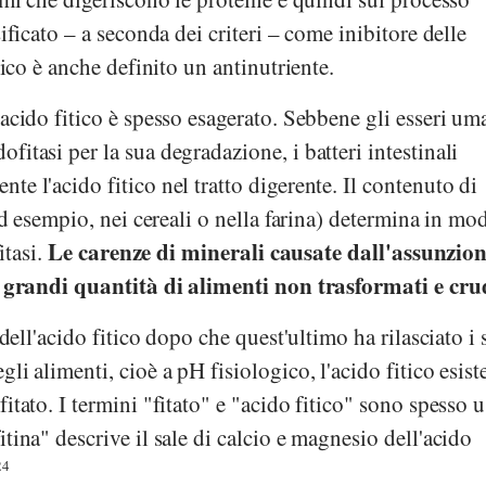
sificato – a seconda dei criteri – come inibitore delle
itico è anche definito un antinutriente.
'acido fitico è spesso esagerato. Sebbene gli esseri um
itasi per la sua degradazione, i batteri intestinali
e l'acido fitico nel tratto digerente. Il contenuto di
(ad esempio, nei cereali o nella farina) determina in mo
Le carenze di minerali causate dall'assunzion
itasi.
grandi
quantità di alimenti non trasformati e cru
 dell'acido fitico dopo che quest'ultimo ha rilasciato i 
li alimenti, cioè a pH fisiologico, l'acido fitico esist
itato. I termini "fitato" e "acido fitico" sono spesso u
tina" descrive il sale di calcio e magnesio dell'acido
24