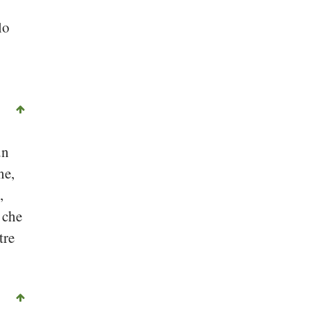
lo
un
ne,
,
 che
tre