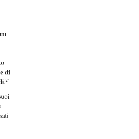
ani
do
e di
di
.
24
suoi
e
sati