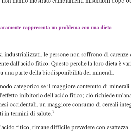
gue non hanno mostrato cambiamenti misurabili dopo ot
co raramente rappresenta un problema con una dieta
i industrializzati, le persone non soffrono di carenze 
te dall'acido fitico. Questo perché la loro dieta è var
 su una parte della biodisponibilità dei minerali.
 modo categorico se il maggiore contenuto di minerali
effetto inibitorio dell'acido fitico; ciò richiede un'ana
paesi occidentali, un maggiore consumo di cereali integ
ti in termini di salute.
31
acido fitico, rimane difficile prevedere con esattezza