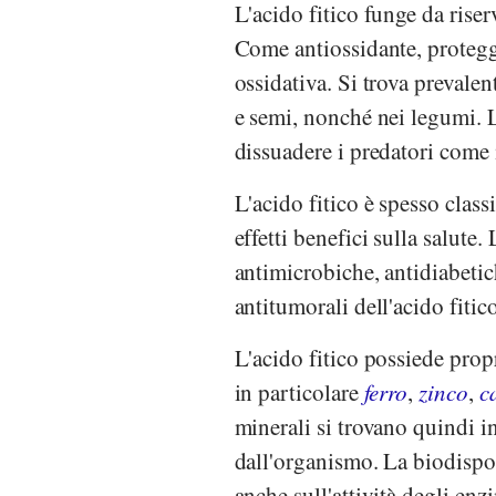
L'acido fitico funge da riser
Come antiossidante, protegge
ossidativa. Si trova prevalent
e semi, nonché nei legumi. 
dissuadere i predatori come in
L'acido fitico è spesso clas
effetti benefici sulla salute.
antimicrobiche, antidiabetic
antitumorali dell'acido fitico
L'acido fitico possiede propr
in particolare
ferro
,
zinco
,
c
minerali si trovano quindi i
dall'organismo. La biodisponi
anche sull'attività degli en