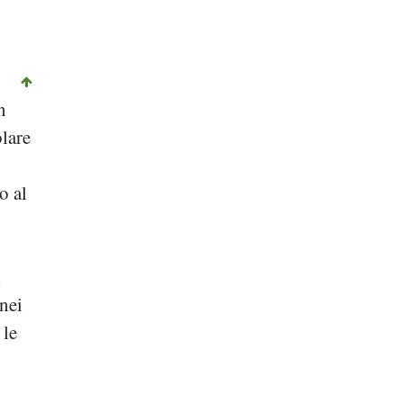
n
olare
o al
a
 nei
 le