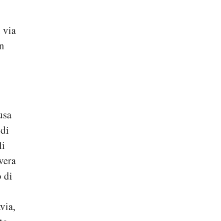
 via
un
usa
 di
li
vera
o di
via,