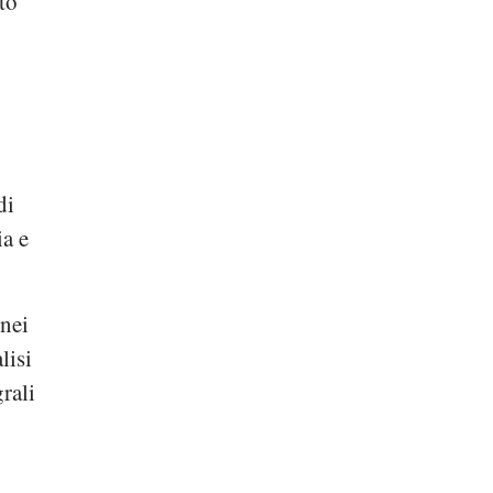
to
di
ia e
 nei
lisi
rali