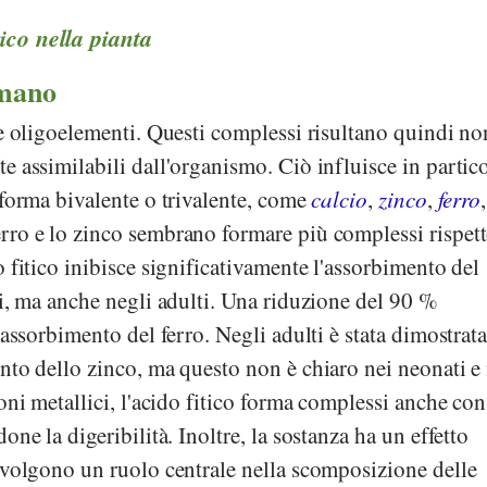
ico nella pianta
umano
 e oligoelementi. Questi complessi risultano quindi no
e assimilabili dall'organismo. Ciò influisce in partic
 forma bivalente o trivalente, come
calcio
,
zinco
,
ferro
,
ferro e lo zinco sembrano formare più complessi rispett
o fitico inibisce significativamente l'assorbimento del
ti, ma anche negli adulti. Una riduzione del 90 %
'assorbimento del ferro. Negli adulti è stata dimostrat
nto dello zinco, ma questo non è chiaro nei neonati e
oni metallici, l'acido fitico forma complessi anche con
one la digeribilità. Inoltre, la sostanza ha un effetto
svolgono un ruolo centrale nella scomposizione delle