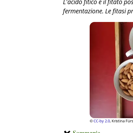
L'acido fitico e il fitato
fermentazione. Le fitasi p
©
CC-by 2.0
, Kristina Fü
Sommario