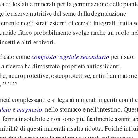
va di fosfati e minerali per la germinazione delle piant
 le riserve nutritive del seme dalla degradazione
emente negli strati esterni di cereali integrali, frutta s
L'acido fitico probabilmente svolge anche un ruolo ne
setti e altri erbivori.
sificato come
composto vegetale secondario
per i suoi
 La ricerca ha dimostrato proprietà antiossidanti,
he, neuroprotettive, osteoprotettive, antinfiammatorie
.
23,24,25
ietà complessanti e si lega ai minerali ingeriti con il 
alcio
e
magnesio
, nello stomaco e nell'intestino. Ques
n forma insolubile e non sono più facilmente assimilab
bilità di questi minerali risulta ridotta. Poiché influ
zimi che digeriscono le proteine e quindi sul processo