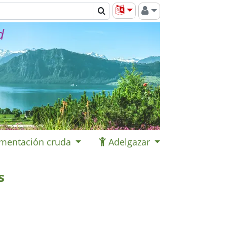
d
imentación cruda
Adelgazar
s