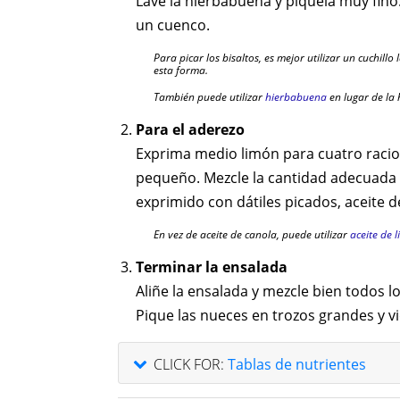
Lave la hierbabuena y píquela muy fino
un cuenco.
Para picar los bisaltos, es mejor utilizar un cuchillo
esta forma.
También puede utilizar
hierbabuena
en lugar de la
Para el aderezo
Exprima medio limón para cuatro racio
pequeño. Mezcle la cantidad adecuada
exprimido con dátiles picados, aceite de
En vez de aceite de canola, puede utilizar
aceite de 
Terminar la ensalada
Aliñe la ensalada y mezcle bien todos l
Pique las nueces en trozos grandes y vi
CLICK FOR:
Tablas de nutrientes