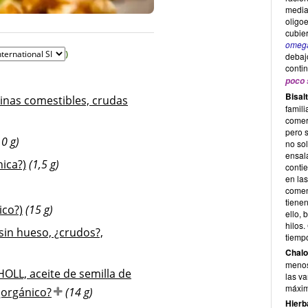
media
oligo
cubie
omeg
)
debaj
conti
poco 
Bisal
ainas comestibles, crudas
famili
comer 
pero 
10 g)
no so
ensala
ica?)
(1,5 g)
conti
en las
comen
tiene
ico?)
(15 g)
ello, 
hilos
 sin hueso, ¿crudos?,
tiemp
Chalo
menos
 HOLL, aceite de semilla de
las v
máxim
 ¿orgánico?
(14 g)
Hierb