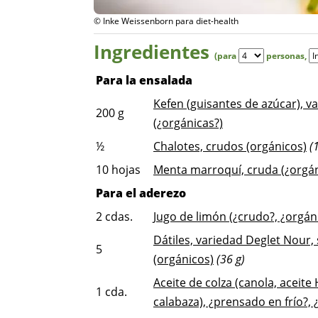
© Inke Weissenborn para diet-health
Ingredientes
(para
personas
,
Para la ensalada
Kefen (guisantes de azúcar), v
200
g
(¿orgánicas?)
½
Chalotes, crudos (orgánicos)
(
10
hojas
Menta marroquí, cruda (¿orgán
Para el aderezo
2
cdas.
Jugo de limón (¿crudo?, ¿orgán
Dátiles, variedad Deglet Nour,
5
(orgánicos)
(36 g)
Aceite de colza (canola, aceite
1
cda.
calabaza), ¿prensado en frío?,