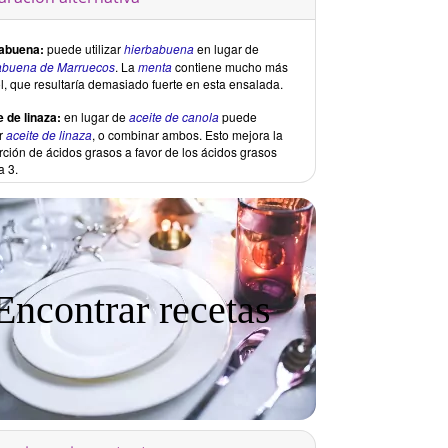
abuena:
puede utilizar
hierbabuena
en lugar de
abuena de Marruecos
. La
menta
contiene mucho más
l, que resultaría demasiado fuerte en esta ensalada.
e de linaza:
en lugar de
aceite de canola
puede
ar
aceite de linaza
, o combinar ambos. Esto mejora la
rción de ácidos grasos a favor de los ácidos grasos
 3.
Encontrar recetas