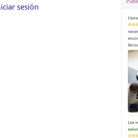
Publ
niciar sesión
Cono
neces
encon
libros
Los 
salud