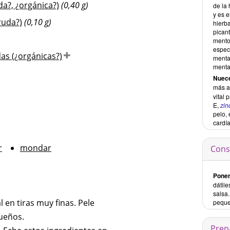
da?, ¿orgánica?)
(0,40 g)
de la
y es 
ruda?)
(0,10 g)
hierb
pican
mento
espec
as (¿orgánicas?)
menta
menta
Nuece
más al
vital
E,
zin
pelo, 
cardía
r
mondar
Cons
Poner
dátil
salsa.
l en tiras muy finas. Pele
peque
ueños.
Prep