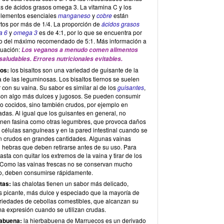
s de ácidos grasos omega 3. La vitamina C y los
elementos esenciales
manganeso
y
cobre
están
rtos por más de 1/4. La proporción de
ácidos grasos
a 6
y
omega 3
es de 4:1, por lo que se encuentra por
o del máximo recomendado de 5:1. Más información a
nuación:
Los veganos a menudo comen alimentos
saludables. Errores nutricionales evitables.
tos:
los bisaltos son una variedad de guisante de la
a de las leguminosas. Los bisaltos tiernos se suelen
con su vaina. Su sabor es similar al de los
guisantes
,
son algo más dulces y jugosos. Se pueden consumir
lo cocidos, sino también crudos, por ejemplo en
das. Al igual que los guisantes en general, no
enen fasina como otras legumbres, que provoca daños
 células sanguíneas y en la pared intestinal cuando se
 crudos en grandes cantidades. Algunas vainas
n hebras que deben retirarse antes de su uso. Para
basta con quitar los extremos de la vaina y tirar de los
. Como las vainas frescas no se conservan mucho
o, deben consumirse rápidamente.
tas:
las chalotas tienen un sabor más delicado,
 picante, más dulce y especiado que la mayoría de
ariedades de cebollas comestibles, que alcanzan su
a expresión cuando se utilizan crudas.
abuena:
la hierbabuena de Marruecos es un derivado