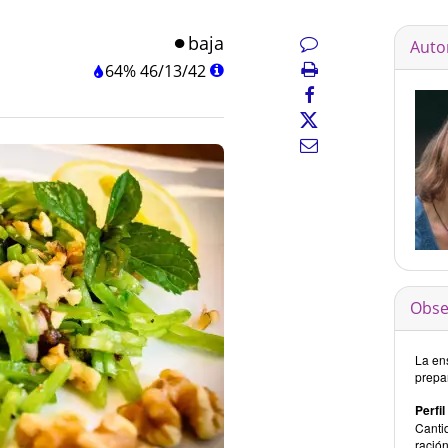
baja
Auto
64%
46
/
13
/
42
Obse
La en
prepa
Perfil
Canti
ración