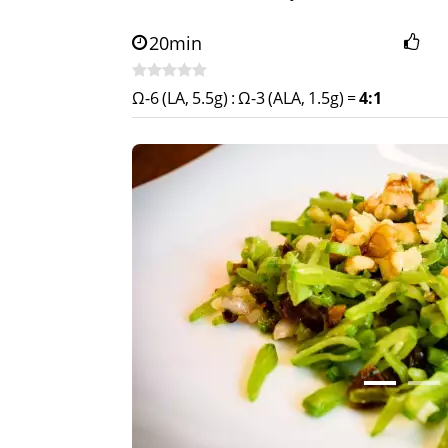
20min
Ω-6 (LA, 5.5g)
:
Ω-3 (ALA, 1.5g)
=
4:1