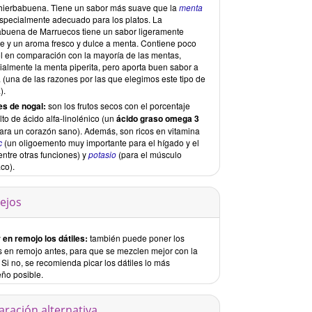
 hierbabuena. Tiene un sabor más suave que la
menta
especialmente adecuado para los platos. La
abuena de Marruecos tiene un sabor ligeramente
te y un aroma fresco y dulce a menta. Contiene poco
l en comparación con la mayoría de las mentas,
ialmente la menta piperita, pero aporta buen sabor a
 (una de las razones por las que elegimos este tipo de
).
s de nogal:
son los frutos secos con el porcentaje
to de ácido alfa-linolénico (un
ácido graso omega 3
 para un corazón sano). Además, son ricos en vitamina
c
(un oligoemento muy importante para el hígado y el
entre otras funciones) y
potasio
(para el músculo
co).
ejos
 en remojo los dátiles:
también puede poner los
es en remojo antes, para que se mezclen mejor con la
 Si no, se recomienda picar los dátiles lo más
ño posible.
aración alternativa