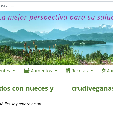
La mejor perspectiva para su salu
entes
Alimentos
Recetas
Al
udos con nueces y
crudivegana
dátiles se prepara en un