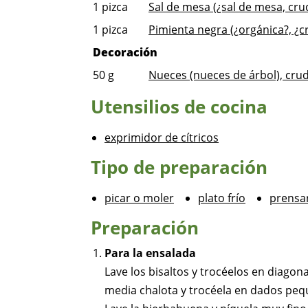
1
pizca
Sal de mesa (¿sal de mesa, cru
1
pizca
Pimienta negra (¿orgánica?, ¿c
Decoración
50
g
Nueces (nueces de árbol), crud
Utensilios de cocina
exprimidor de cítricos
Tipo de preparación
picar o moler
plato frío
prensa
Preparación
Para la ensalada
Lave los bisaltos y trocéelos en diagona
media chalota y trocéela en dados peq