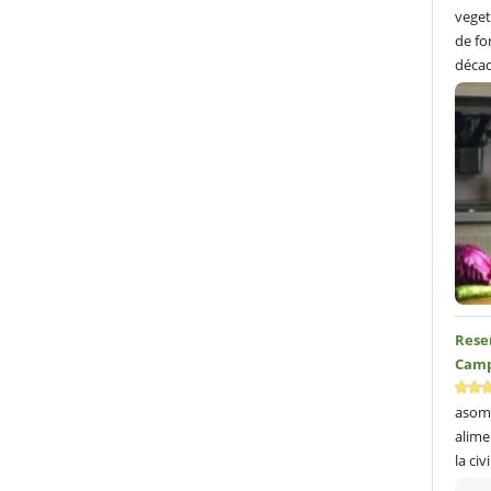
veget
de fo
décad
Reseñ
Camp
asom
alime
la civ