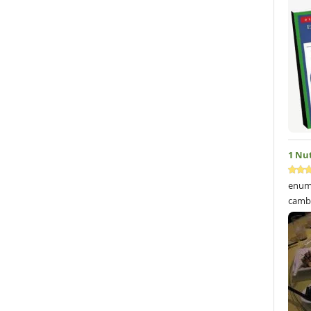
1 Nu
enume
cambi