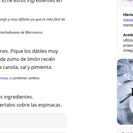
. Eche estos ingredientes en
Hierb
 largo y muy afilado ya que es más fácil de
hierb
mento
 hierbabuena de Marruecos.
Aceit
utiliz
propo
omega
nes. Pique los dátiles muy
 de zumo de limón recién
 canola, sal y pimienta.
linaza
, o combinar ambos.
os ingredientes.
ertalos sobre las espinacas.