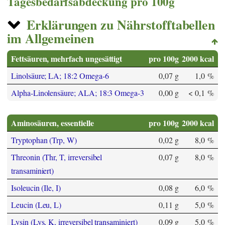
Tagesbedarfsabdeckung pro 100g
Erklärungen zu Nährstofftabellen
im Allgemeinen
Fettsäuren, mehrfach ungesättigt
pro 100g
2000 kcal
Linolsäure; LA; 18:2 Omega-6
0,07 g
1,0 %
Alpha-Linolensäure; ALA; 18:3 Omega-3
0,00 g
< 0,1 %
Aminosäuren, essentielle
pro 100g
2000 kcal
Tryptophan (Trp, W)
0,02 g
8,0 %
Threonin (Thr, T, irreversibel
0,07 g
8,0 %
transaminiert)
Isoleucin (Ile, I)
0,08 g
6,0 %
Leucin (Leu, L)
0,11 g
5,0 %
Lysin (Lys, K, irreversibel transaminiert)
0,09 g
5,0 %