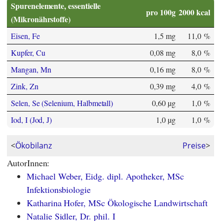
Spurenelemente, essentielle
pro 100g
2000 kcal
(Mikronährstoffe)
Eisen, Fe
1,5 mg
11,0 %
Kupfer, Cu
0,08 mg
8,0 %
Mangan, Mn
0,16 mg
8,0 %
Zink, Zn
0,39 mg
4,0 %
Selen, Se (Selenium, Halbmetall)
0,60 µg
1,0 %
Iod, I (Jod, J)
1,0 µg
1,0 %
<
Ökobilanz
Preise
>
AutorInnen:
Michael Weber, Eidg. dipl. Apotheker, MSc
Infektionsbiologie
Katharina Hofer, MSc Ökologische Landwirtschaft
Natalie Sidler, Dr. phil. I