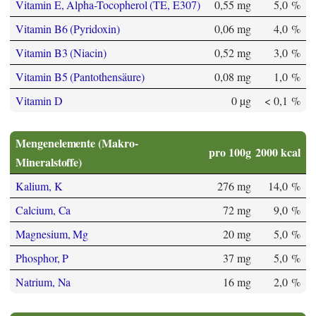
Vitamin E, Alpha-Tocopherol (TE, E307)
0,55 mg
5,0 %
Vitamin B6 (Pyridoxin)
0,06 mg
4,0 %
Vitamin B3 (Niacin)
0,52 mg
3,0 %
Vitamin B5 (Pantothensäure)
0,08 mg
1,0 %
Vitamin D
0 µg
< 0,1 %
Mengenelemente (Makro-
pro 100g
2000 kcal
Mineralstoffe)
Kalium, K
276 mg
14,0 %
Calcium, Ca
72 mg
9,0 %
Magnesium, Mg
20 mg
5,0 %
Phosphor, P
37 mg
5,0 %
Natrium, Na
16 mg
2,0 %