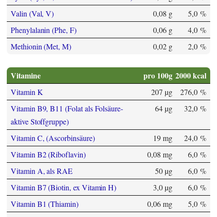
Valin (Val, V)
0,08 g
5,0 %
Phenylalanin (Phe, F)
0,06 g
4,0 %
Methionin (Met, M)
0,02 g
2,0 %
Vitamine
pro 100g
2000 kcal
Vitamin K
207 µg
276,0 %
Vitamin B9, B11 (Folat als Folsäure-
64 µg
32,0 %
aktive Stoffgruppe)
Vitamin C, (Ascorbinsäure)
19 mg
24,0 %
Vitamin B2 (Riboflavin)
0,08 mg
6,0 %
Vitamin A, als RAE
50 µg
6,0 %
Vitamin B7 (Biotin, ex Vitamin H)
3,0 µg
6,0 %
Vitamin B1 (Thiamin)
0,06 mg
5,0 %