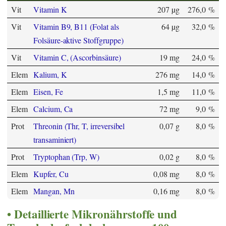
Vit
Vitamin K
207 µg
276,0 %
Vit
Vitamin B9, B11 (Folat als
64 µg
32,0 %
Folsäure-aktive Stoffgruppe)
Vit
Vitamin C, (Ascorbinsäure)
19 mg
24,0 %
Elem
Kalium, K
276 mg
14,0 %
Elem
Eisen, Fe
1,5 mg
11,0 %
Elem
Calcium, Ca
72 mg
9,0 %
Prot
Threonin (Thr, T, irreversibel
0,07 g
8,0 %
transaminiert)
Prot
Tryptophan (Trp, W)
0,02 g
8,0 %
Elem
Kupfer, Cu
0,08 mg
8,0 %
Elem
Mangan, Mn
0,16 mg
8,0 %
Detaillierte Mikronährstoffe und