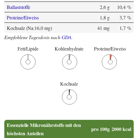
Ballaststoffe
2,6 g
10,4 %
Proteine/Eiweiss
1,8 g
3,7 %
Kochsalz (Na:16,0 mg)
41 mg
1,7 %
Empfohlene Tagesdosis nach
GDA
.
Fett/Lipide
Kohlenhydrate
Proteine/Eiweiss
Kochsalz
Essenzielle Mikronährstoffe mit den
pro 100g
2000 kcal
höchsten Anteilen