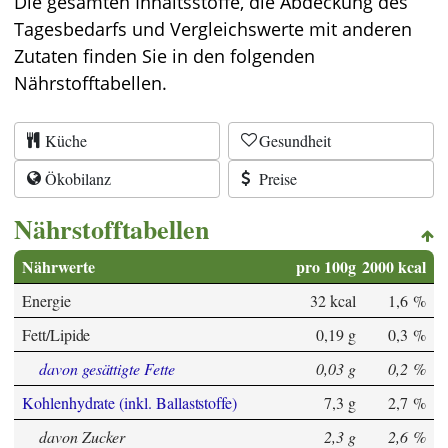
Die gesamten Inhaltsstoffe, die Abdeckung des
Tagesbedarfs und Vergleichswerte mit anderen
Zutaten finden Sie in den folgenden
Nährstofftabellen.
Küche
Gesundheit
Ökobilanz
Preise
Nährstofftabellen
Nährwerte
pro 100g
2000 kcal
Energie
32 kcal
1,6 %
Fett/Lipide
0,19 g
0,3 %
davon gesättigte Fette
0,03 g
0,2 %
Kohlenhydrate (inkl. Ballaststoffe)
7,3 g
2,7 %
davon Zucker
2,3 g
2,6 %