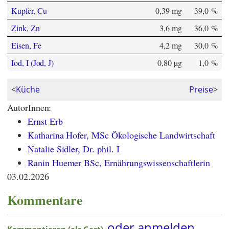
Kupfer, Cu
0,39 mg
39,0 %
Zink, Zn
3,6 mg
36,0 %
Eisen, Fe
4,2 mg
30,0 %
Iod, I (Jod, J)
0,80 µg
1,0 %
<
Küche
Preise
>
AutorInnen:
Ernst Erb
Katharina Hofer, MSc Ökologische Landwirtschaft
Natalie Sidler, Dr. phil. I
Ranin Huemer BSc, Ernährungswissenschaftlerin
03.02.2026
Kommentare