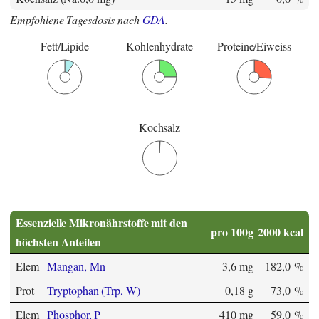
Empfohlene Tagesdosis nach
GDA
.
Fett/Lipide
Kohlenhydrate
Proteine/Eiweiss
Kochsalz
Essenzielle Mikronährstoffe mit den
pro 100g
2000 kcal
höchsten Anteilen
Elem
Mangan, Mn
3,6 mg
182,0 %
Prot
Tryptophan (Trp, W)
0,18 g
73,0 %
Elem
Phosphor, P
410 mg
59,0 %