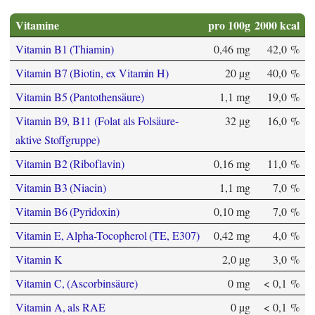
Vitamine
pro 100g
2000 kcal
Vitamin B1 (Thiamin)
0,46 mg
42,0 %
Vitamin B7 (Biotin, ex Vitamin H)
20 µg
40,0 %
Vitamin B5 (Pantothensäure)
1,1 mg
19,0 %
Vitamin B9, B11 (Folat als Folsäure-
32 µg
16,0 %
aktive Stoffgruppe)
Vitamin B2 (Riboflavin)
0,16 mg
11,0 %
Vitamin B3 (Niacin)
1,1 mg
7,0 %
Vitamin B6 (Pyridoxin)
0,10 mg
7,0 %
Vitamin E, Alpha-Tocopherol (TE, E307)
0,42 mg
4,0 %
Vitamin K
2,0 µg
3,0 %
Vitamin C, (Ascorbinsäure)
0 mg
< 0,1 %
Vitamin A, als RAE
0 µg
< 0,1 %