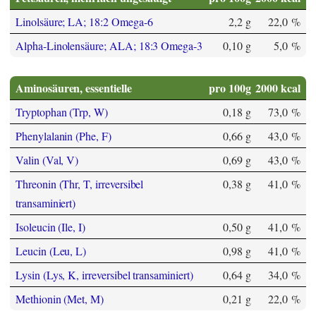
Linolsäure; LA; 18:2 Omega-6
2,2 g
22,0 %
Alpha-Linolensäure; ALA; 18:3 Omega-3
0,10 g
5,0 %
Aminosäuren, essentielle
pro 100g
2000 kcal
Tryptophan (Trp, W)
0,18 g
73,0 %
Phenylalanin (Phe, F)
0,66 g
43,0 %
Valin (Val, V)
0,69 g
43,0 %
Threonin (Thr, T, irreversibel
0,38 g
41,0 %
transaminiert)
Isoleucin (Ile, I)
0,50 g
41,0 %
Leucin (Leu, L)
0,98 g
41,0 %
Lysin (Lys, K, irreversibel transaminiert)
0,64 g
34,0 %
Methionin (Met, M)
0,21 g
22,0 %