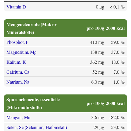
Vitamin D
0 µg
< 0,1 %
Mengenelemente (Makro-
pro 100g
2000 kcal
Mineralstoffe)
Phosphor, P
410 mg
59,0 %
Magnesium, Mg
138 mg
37,0 %
Kalium, K
362 mg
18,0 %
Calcium, Ca
52 mg
7,0 %
Natrium, Na
6,0 mg
1,0 %
Spurenelemente, essentielle
pro 100g
2000 kcal
(Mikronährstoffe)
Mangan, Mn
3,6 mg
182,0 %
Selen, Se (Selenium, Halbmetall)
29 µg
53,0 %