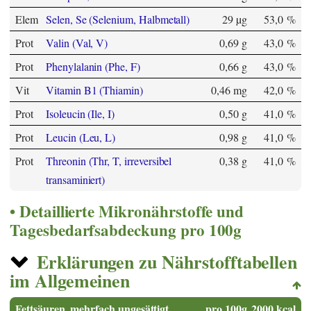
Elem
Selen, Se (Selenium, Halbmetall)
29 µg
53,0 %
Prot
Valin (Val, V)
0,69 g
43,0 %
Prot
Phenylalanin (Phe, F)
0,66 g
43,0 %
Vit
Vitamin B1 (Thiamin)
0,46 mg
42,0 %
Prot
Isoleucin (Ile, I)
0,50 g
41,0 %
Prot
Leucin (Leu, L)
0,98 g
41,0 %
Prot
Threonin (Thr, T, irreversibel
0,38 g
41,0 %
transaminiert)
Detaillierte Mikronährstoffe und
Tagesbedarfsabdeckung pro 100g
Erklärungen zu Nährstofftabellen
im Allgemeinen
Fettsäuren, mehrfach ungesättigt
pro 100g
2000 kcal