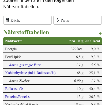
Zutaten finden Sie in den folgenden
Nährstofftabellen.
Küche
Preise
Nährstofftabellen
Nährwerte
pro 100g
2000 kcal
Energie
379 kcal
19,0 %
Fett/Lipide
6,5 g
9,3 %
davon gesättigte Fette
1,1 g
5,6 %
Kohlenhydrate (inkl. Ballaststoffe)
68 g
25,1 %
davon Zucker
0,99 g
1,1 %
Ballaststoffe
10 g
40,4 %
Proteine/Eiweiss
13 g
26,3 %
Kochsalz (Na:6,0 mg)
15 mg
0,6 %