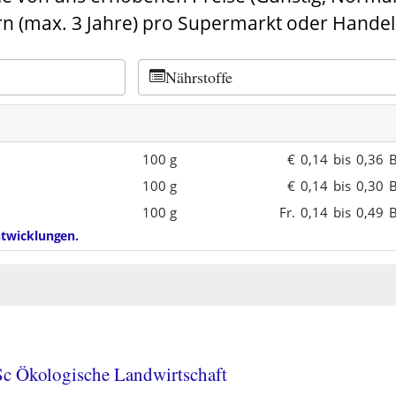
n (max. 3 Jahre) pro Supermarkt oder Handel
Nährstoffe
100 g
€
0,14
bis
0,36
B
100 g
€
0,14
bis
0,30
B
100 g
Fr.
0,14
bis
0,49
B
entwicklungen.
Sc Ökologische Landwirtschaft