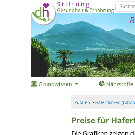
S t i f t u n g
Gesundheit & Ernährung
B
Grundwissen
Nährstoffe
Zutaten
Haferflocken (roh?, 
Preise für Hafer
Die Grafiken zeigen d