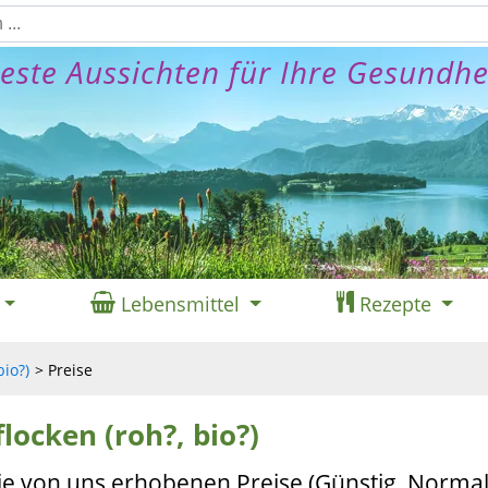
este Aussichten für Ihre Gesundhe
Lebensmittel
Rezepte
bio?)
Preise
flocken (roh?, bio?)
ie von uns erhobenen Preise (Günstig, Normal,