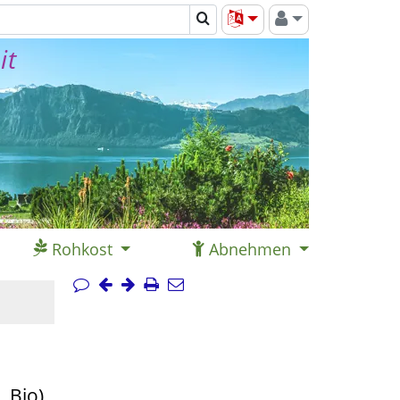
it
Rohkost
Abnehmen
 Bio)