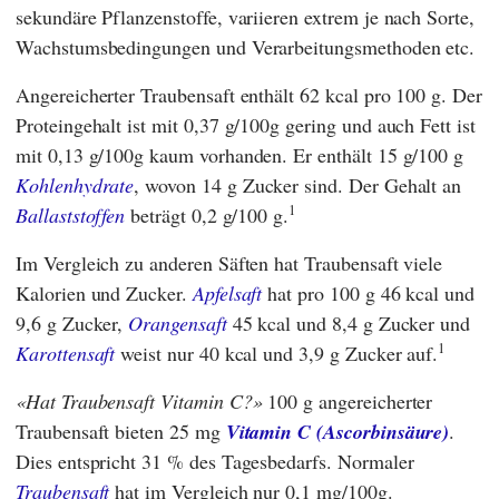
sekundäre Pflanzenstoffe, variieren extrem je nach Sorte,
Wachstumsbedingungen und Verarbeitungsmethoden etc.
Angereicherter Traubensaft enthält 62 kcal pro 100 g. Der
Proteingehalt ist mit 0,37 g/100g gering und auch Fett ist
mit 0,13 g/100g kaum vorhanden. Er enthält 15 g/100 g
Kohlenhydrate
, wovon 14 g Zucker sind. Der Gehalt an
1
Ballaststoffen
beträgt 0,2 g/100 g.
Im Vergleich zu anderen Säften hat Traubensaft viele
Kalorien und Zucker.
Apfelsaft
hat pro 100 g 46 kcal und
9,6 g Zucker,
Orangensaft
45 kcal und 8,4 g Zucker und
1
Karottensaft
weist nur 40 kcal und 3,9 g Zucker auf.
Hat Traubensaft Vitamin C?
100 g angereicherter
Traubensaft bieten 25 mg
Vitamin C (Ascorbinsäure)
.
Dies entspricht 31 % des Tagesbedarfs. Normaler
Traubensaft
hat im Vergleich nur 0,1 mg/100g.