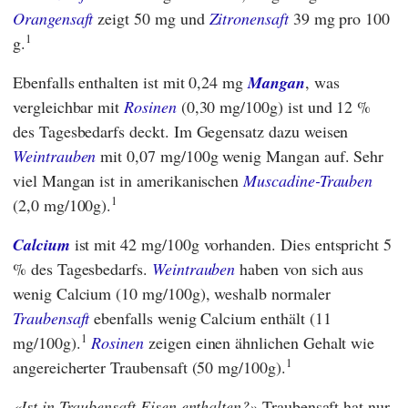
Orangensaft
zeigt 50 mg und
Zitronensaft
39 mg pro 100
1
g.
Ebenfalls enthalten ist mit 0,24 mg
Mangan
, was
vergleichbar mit
Rosinen
(0,30 mg/100g) ist und 12 %
des Tagesbedarfs deckt. Im Gegensatz dazu weisen
Weintrauben
mit 0,07 mg/100g wenig Mangan auf. Sehr
viel Mangan ist in amerikanischen
Muscadine-Trauben
1
(2,0 mg/100g).
Calcium
ist mit 42 mg/100g vorhanden. Dies entspricht 5
% des Tagesbedarfs.
Weintrauben
haben von sich aus
wenig Calcium (10 mg/100g), weshalb normaler
Traubensaft
ebenfalls wenig Calcium enthält (11
1
mg/100g).
Rosinen
zeigen einen ähnlichen Gehalt wie
1
angereicherter Traubensaft (50 mg/100g).
Ist in Traubensaft Eisen enthalten?
Traubensaft hat nur