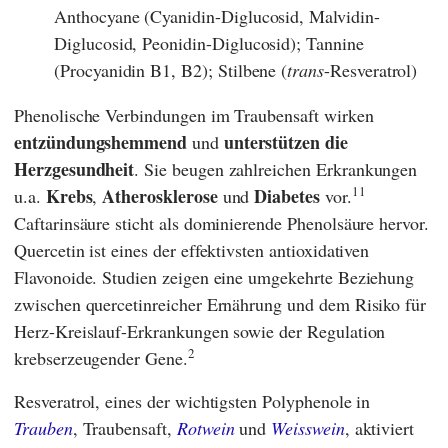
Anthocyane (Cyanidin-Diglucosid, Malvidin-
Diglucosid, Peonidin-Diglucosid); Tannine
(Procyanidin B1, B2); Stilbene (
trans
-Resveratrol)
Phenolische Verbindungen im Traubensaft wirken
entzündungshemmend
unterstützen die
und
Herzgesundheit
. Sie beugen zahlreichen Erkrankungen
11
Krebs
Atherosklerose
Diabetes
u.a.
,
und
vor.
Caftarinsäure sticht als dominierende Phenolsäure hervor.
Quercetin ist eines der effektivsten antioxidativen
Flavonoide. Studien zeigen eine umgekehrte Beziehung
zwischen quercetinreicher Ernährung und dem Risiko für
Herz-Kreislauf-Erkrankungen sowie der Regulation
2
krebserzeugender Gene.
Resveratrol, eines der wichtigsten Polyphenole in
Trauben
, Traubensaft,
Rotwein
und
Weisswein
, aktiviert