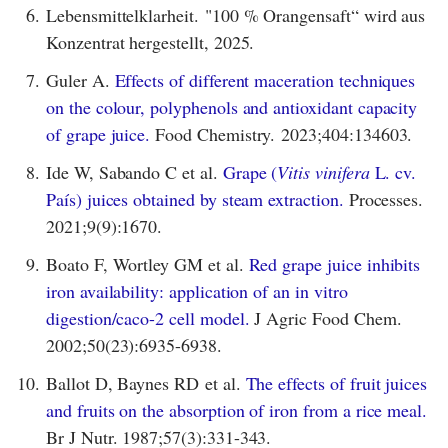
6.
Lebensmittelklarheit. "100 % Orangensaft“ wird aus
Konzentrat hergestellt, 2025.
7.
Guler A.
Effects of different maceration techniques
on the colour, polyphenols and antioxidant capacity
of grape juice.
Food Chemistry. 2023;404:134603.
8.
Ide W, Sabando C et al.
Grape (
Vitis vinifera
L. cv.
País) juices obtained by steam extraction.
Processes.
2021;9(9):1670.
9.
Boato F, Wortley GM et al.
Red grape juice inhibits
iron availability: application of an in vitro
digestion/caco-2 cell model.
J Agric Food Chem.
2002;50(23):6935-6938.
10.
Ballot D, Baynes RD et al.
The effects of fruit juices
and fruits on the absorption of iron from a rice meal.
Br J Nutr. 1987;57(3):331-343.