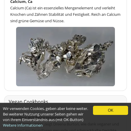
Calcium, Ca
Calcium (Ca) ist ein essenzielles Mengenelement und verleiht
Knochen und Zähnen Stabilität und Festigkeit. Reich an Calcium
sind grüne Gemüse und Nüsse.
Vegan Cookbooks
Wir verwenden Cookies, geben aber keine weiter.
OK
Bei weiterer Nutzung unserer Seiten gehen wir
Familien mit Pflanzenpower
von Ihrem Einverständnis aus (mit OK-Button)
Mit Pflanzenpower zeigt Dreena Burton, wie dank veganer und
Weitere Informationen
vollwertiger Grundlagen gesunde und schmackhafte Gerichte