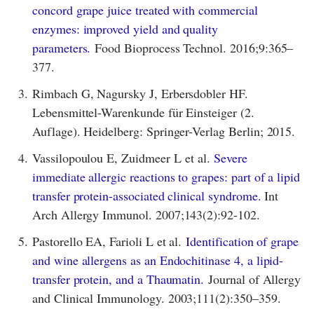
concord grape juice treated with commercial
enzymes: improved yield and quality
parameters.
Food Bioprocess Technol. 2016;9:365–
377.
3.
Rimbach G, Nagursky J, Erbersdobler HF.
Lebensmittel-Warenkunde für Einsteiger (2.
Auflage). Heidelberg: Springer-Verlag Berlin; 2015.
4.
Vassilopoulou E, Zuidmeer L et al.
Severe
immediate allergic reactions to grapes: part of a lipid
transfer protein-associated clinical syndrome.
Int
Arch Allergy Immunol. 2007;143(2):92-102.
5.
Pastorello EA, Farioli L et al.
Identification of grape
and wine allergens as an Endochitinase 4, a lipid-
transfer protein, and a Thaumatin.
Journal of Allergy
and Clinical Immunology. 2003;111(2):350–359.