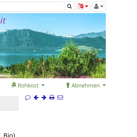
it
Rohkost
Abnehmen
 Bio)