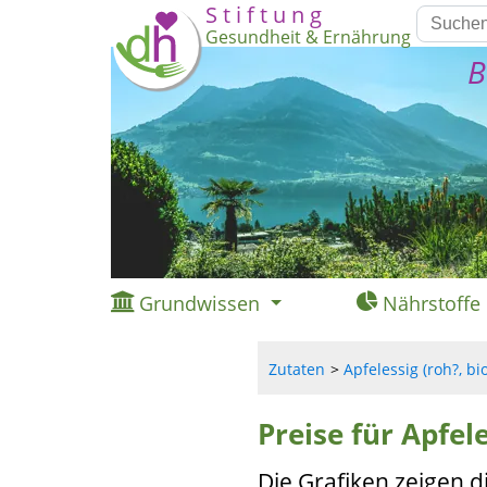
S t i f t u n g
Gesundheit & Ernährung
B
Grundwissen
Nährstoffe
Zutaten
Apfelessig (roh?, bio
Preise für Apfele
Die Grafiken zeigen d