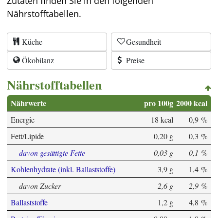
Zutaten finden Sie in den folgenden
Nährstofftabellen.
Küche
Gesundheit
Ökobilanz
Preise
Nährstofftabellen
Nährwerte
pro 100g
2000 kcal
Energie
18 kcal
0,9 %
Fett/Lipide
0,20 g
0,3 %
davon gesättigte Fette
0,03 g
0,1 %
Kohlenhydrate (inkl. Ballaststoffe)
3,9 g
1,4 %
davon Zucker
2,6 g
2,9 %
Ballaststoffe
1,2 g
4,8 %