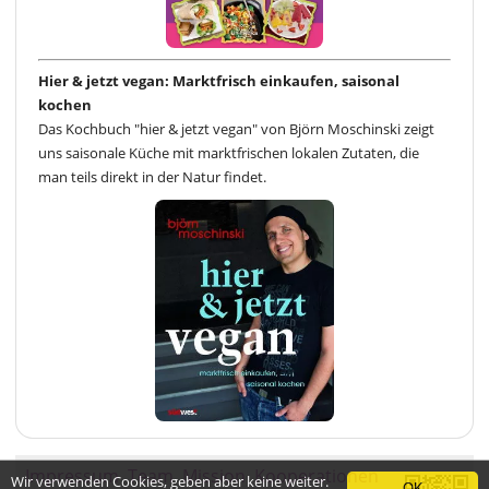
Hier & jetzt vegan: Marktfrisch einkaufen, saisonal
kochen
Das Kochbuch "hier & jetzt vegan" von Björn Moschinski zeigt
uns saisonale Küche mit marktfrischen lokalen Zutaten, die
man teils direkt in der Natur findet.
Impressum
Team
Mission
Kooperationen
Wir verwenden Cookies, geben aber keine weiter.
OK