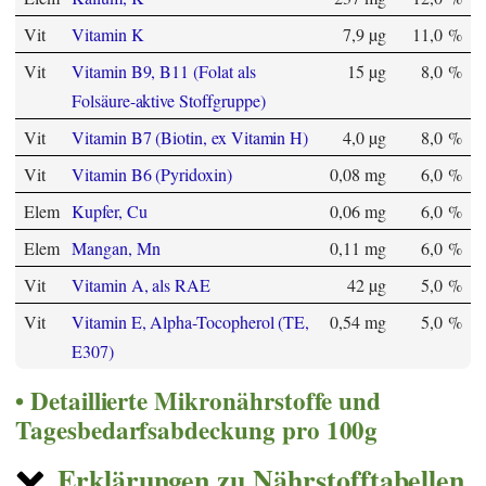
Vit
Vitamin K
7,9 µg
11,0 %
Vit
Vitamin B9, B11 (Folat als
15 µg
8,0 %
Folsäure-aktive Stoffgruppe)
Vit
Vitamin B7 (Biotin, ex Vitamin H)
4,0 µg
8,0 %
Vit
Vitamin B6 (Pyridoxin)
0,08 mg
6,0 %
Elem
Kupfer, Cu
0,06 mg
6,0 %
Elem
Mangan, Mn
0,11 mg
6,0 %
Vit
Vitamin A, als RAE
42 µg
5,0 %
Vit
Vitamin E, Alpha-Tocopherol (TE,
0,54 mg
5,0 %
E307)
Detaillierte Mikronährstoffe und
Tagesbedarfsabdeckung pro 100g
Erklärungen zu Nährstofftabellen