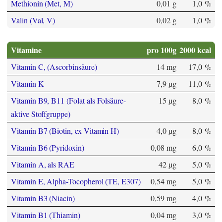
Methionin (Met, M)
0,01 g
1,0 %
Valin (Val, V)
0,02 g
1,0 %
Vitamine
pro 100g
2000 kcal
Vitamin C, (Ascorbinsäure)
14 mg
17,0 %
Vitamin K
7,9 µg
11,0 %
Vitamin B9, B11 (Folat als Folsäure-
15 µg
8,0 %
aktive Stoffgruppe)
Vitamin B7 (Biotin, ex Vitamin H)
4,0 µg
8,0 %
Vitamin B6 (Pyridoxin)
0,08 mg
6,0 %
Vitamin A, als RAE
42 µg
5,0 %
Vitamin E, Alpha-Tocopherol (TE, E307)
0,54 mg
5,0 %
Vitamin B3 (Niacin)
0,59 mg
4,0 %
Vitamin B1 (Thiamin)
0,04 mg
3,0 %