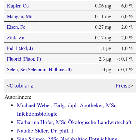
Kupfer, Cu
0,06 mg
6,0 %
Mangan, Mn
0,11 mg
6,0 %
Eisen, Fe
0,27 mg
2,0 %
Zink, Zn
0,17 mg
2,0 %
Iod, I (Jod, J)
1,1 µg
1,0 %
Fluorid (Fluor, F)
2,3 µg
< 0,1 %
Selen, Se (Selenium, Halbmetall)
0 µg
< 0,1 %
<
Ökobilanz
Preise
>
AutorInnen:
Michael Weber, Eidg. dipl. Apotheker, MSc
Infektionsbiologie
Katharina Hofer, MSc Ökologische Landwirtschaft
Natalie Sidler, Dr. phil. I
Sina Sohneg, MSc Nachhaltige Entwicklung