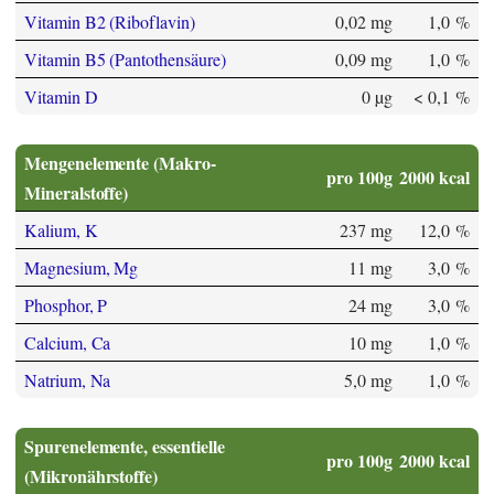
Vitamin B2 (Riboflavin)
0,02 mg
1,0 %
Vitamin B5 (Pantothensäure)
0,09 mg
1,0 %
Vitamin D
0 µg
< 0,1 %
Mengenelemente (Makro-
pro 100g
2000 kcal
Mineralstoffe)
Kalium, K
237 mg
12,0 %
Magnesium, Mg
11 mg
3,0 %
Phosphor, P
24 mg
3,0 %
Calcium, Ca
10 mg
1,0 %
Natrium, Na
5,0 mg
1,0 %
Spurenelemente, essentielle
pro 100g
2000 kcal
(Mikronährstoffe)