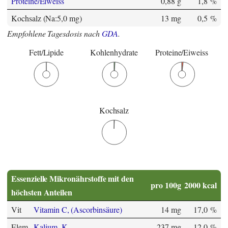
Proteine/Eiweiss
0,88 g
1,8 %
Kochsalz (Na:5,0 mg)
13 mg
0,5 %
Empfohlene Tagesdosis nach
GDA
.
Fett/Lipide
Kohlenhydrate
Proteine/Eiweiss
Kochsalz
Essenzielle Mikronährstoffe mit den
pro 100g
2000 kcal
höchsten Anteilen
Vit
Vitamin C, (Ascorbinsäure)
14 mg
17,0 %
Elem
Kalium, K
237 mg
12,0 %