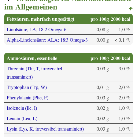
im Allgemeinen
Fettsäuren, mehrfach ungesättigt
pro 100g
2000 kcal
Linolsäure; LA; 18:2 Omega-6
0,08 g
1,0 %
Alpha-Linolensäure; ALA; 18:3 Omega-3
0,00 g
< 0,1 %
Aminosäuren, essentielle
pro 100g
2000 kcal
Threonin (Thr, T, irreversibel
0,03 g
3,0 %
transaminiert)
Tryptophan (Trp, W)
0,01 g
2,0 %
Phenylalanin (Phe, F)
0,03 g
2,0 %
Isoleucin (Ile, I)
0,02 g
1,0 %
Leucin (Leu, L)
0,02 g
1,0 %
Lysin (Lys, K, irreversibel transaminiert)
0,03 g
1,0 %