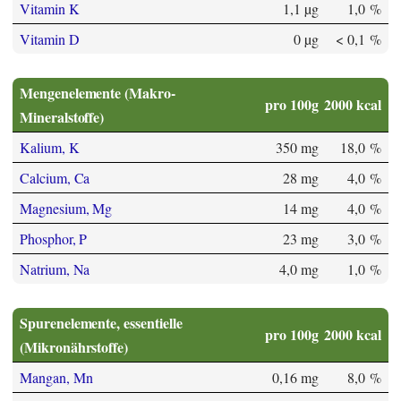
Vitamin K
1,1 µg
1,0 %
Vitamin D
0 µg
< 0,1 %
Mengenelemente (Makro-
pro 100g
2000 kcal
Mineralstoffe)
Kalium, K
350 mg
18,0 %
Calcium, Ca
28 mg
4,0 %
Magnesium, Mg
14 mg
4,0 %
Phosphor, P
23 mg
3,0 %
Natrium, Na
4,0 mg
1,0 %
Spurenelemente, essentielle
pro 100g
2000 kcal
(Mikronährstoffe)
Mangan, Mn
0,16 mg
8,0 %