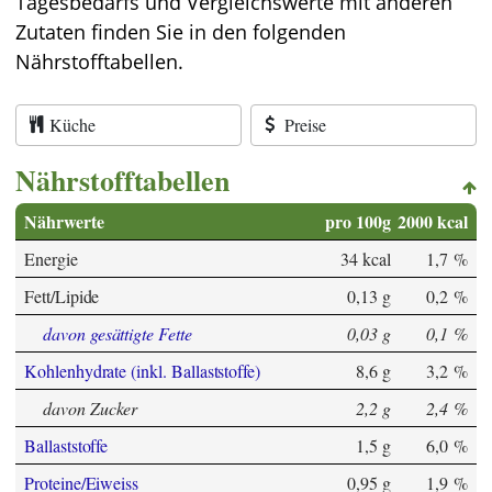
Tagesbedarfs und Vergleichswerte mit anderen
Zutaten finden Sie in den folgenden
Nährstofftabellen.
Küche
Preise
Nährstofftabellen
Nährwerte
pro 100g
2000 kcal
Energie
34 kcal
1,7 %
Fett/Lipide
0,13 g
0,2 %
davon gesättigte Fette
0,03 g
0,1 %
Kohlenhydrate (inkl. Ballaststoffe)
8,6 g
3,2 %
davon Zucker
2,2 g
2,4 %
Ballaststoffe
1,5 g
6,0 %
Proteine/Eiweiss
0,95 g
1,9 %