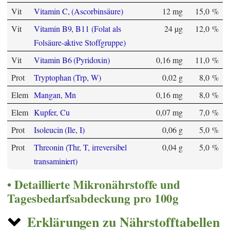
Vit
Vitamin C, (Ascorbinsäure)
12 mg
15,0 %
Vit
Vitamin B9, B11 (Folat als
24 µg
12,0 %
Folsäure-aktive Stoffgruppe)
Vit
Vitamin B6 (Pyridoxin)
0,16 mg
11,0 %
Prot
Tryptophan (Trp, W)
0,02 g
8,0 %
Elem
Mangan, Mn
0,16 mg
8,0 %
Elem
Kupfer, Cu
0,07 mg
7,0 %
Prot
Isoleucin (Ile, I)
0,06 g
5,0 %
Prot
Threonin (Thr, T, irreversibel
0,04 g
5,0 %
transaminiert)
Detaillierte Mikronährstoffe und
Tagesbedarfsabdeckung pro 100g
Erklärungen zu Nährstofftabellen