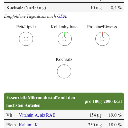
Kochsalz (Na:4,0 mg)
10 mg
0,4 %
Empfohlene Tagesdosis nach
GDA
.
Fett/Lipide
Kohlenhydrate
Proteine/Eiweiss
Kochsalz
Essenzielle Mikronährstoffe mit den
pro 100g
2000 kcal
höchsten Anteilen
Vit
Vitamin A, als RAE
154 µg
19,0 %
Elem
Kalium, K
350 mg
18,0 %