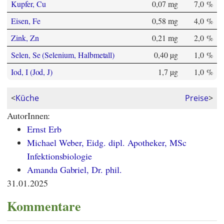
Kupfer, Cu
0,07 mg
7,0 %
Eisen, Fe
0,58 mg
4,0 %
Zink, Zn
0,21 mg
2,0 %
Selen, Se (Selenium, Halbmetall)
0,40 µg
1,0 %
Iod, I (Jod, J)
1,7 µg
1,0 %
<
Küche
Preise
>
AutorInnen:
Ernst Erb
Michael Weber, Eidg. dipl. Apotheker, MSc
Infektionsbiologie
Amanda Gabriel, Dr. phil.
31.01.2025
Kommentare