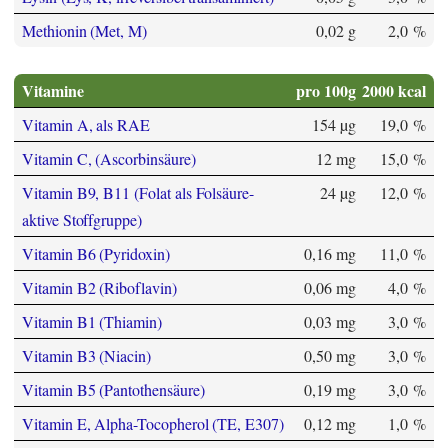
Methionin (Met, M)
0,02 g
2,0 %
Vitamine
pro 100g
2000 kcal
Vitamin A, als RAE
154 µg
19,0 %
Vitamin C, (Ascorbinsäure)
12 mg
15,0 %
Vitamin B9, B11 (Folat als Folsäure-
24 µg
12,0 %
aktive Stoffgruppe)
Vitamin B6 (Pyridoxin)
0,16 mg
11,0 %
Vitamin B2 (Riboflavin)
0,06 mg
4,0 %
Vitamin B1 (Thiamin)
0,03 mg
3,0 %
Vitamin B3 (Niacin)
0,50 mg
3,0 %
Vitamin B5 (Pantothensäure)
0,19 mg
3,0 %
Vitamin E, Alpha-Tocopherol (TE, E307)
0,12 mg
1,0 %