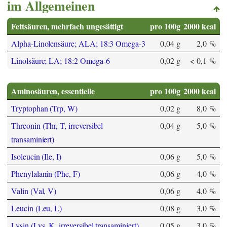
im Allgemeinen
Fettsäuren, mehrfach ungesättigt
pro 100g
2000 kcal
Alpha-Linolensäure; ALA; 18:3 Omega-3
0,04 g
2,0 %
Linolsäure; LA; 18:2 Omega-6
0,02 g
< 0,1 %
Aminosäuren, essentielle
pro 100g
2000 kcal
Tryptophan (Trp, W)
0,02 g
8,0 %
Threonin (Thr, T, irreversibel
0,04 g
5,0 %
transaminiert)
Isoleucin (Ile, I)
0,06 g
5,0 %
Phenylalanin (Phe, F)
0,06 g
4,0 %
Valin (Val, V)
0,06 g
4,0 %
Leucin (Leu, L)
0,08 g
3,0 %
Lysin (Lys, K, irreversibel transaminiert)
0,05 g
3,0 %