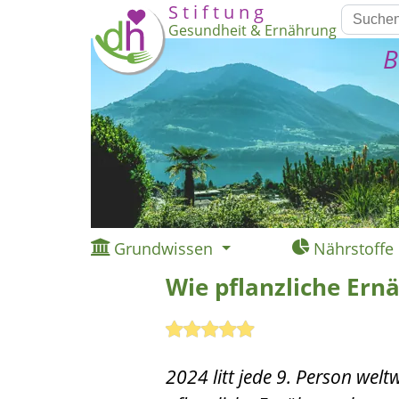
S t i f t u n g
Gesundheit & Ernährung
B
Grundwissen
Nährstoffe
Wie pflanzliche Ern
2024 litt jede 9. Person welt