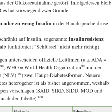
us der Glukoseaufnahme gestört. Infolgedessen bleib
Dies hat vorwiegend zwei Gründe:
n oder zu wenig Insulin
in der Bauchspeicheldrüse
Insulinresistenz
eschränkt auf Insulin, sogenannte
alb funktioniert "Schlüssel" nicht mehr richtig).
en unterscheiden offizielle Leitlinien (u.a.
ADA =
n
98
,
WHO = World Health Organization
99
und der
e
(
NLV
)
104
) zwei Haupt-Diabetesformen. Neuere
tes heterogener ist als bisher angenommen, weshalb
typen vorschlagen (SAID, SIRD, SIDD, MOD und
ach der Tabelle).
100
Merkmale
Behandlung