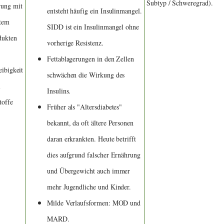
Subtyp / Schweregrad).
ung mit
entsteht häufig ein Insulinmangel.
ztem
SIDD ist ein Insulinmangel ohne
dukten
vorherige Resistenz.
Fettablagerungen in den Zellen
eibigkeit
schwächen die Wirkung des
l
Insulins.
toffe
Früher als "Altersdiabetes"
bekannt, da oft ältere Personen
daran erkrankten. Heute betrifft
dies aufgrund falscher Ernährung
und Übergewicht auch immer
mehr Jugendliche und Kinder.
Milde Verlaufsformen: MOD und
MARD.