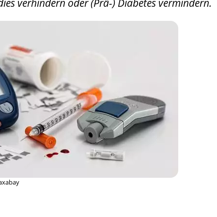
ies verhindern oder (Prä-) Diabetes vermindern.
iaxabay