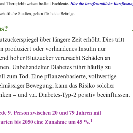
 und Therapiehinweisen bedient Fachleute.
Hier die leserfreundliche Kurzfassu
haftliche Studien, gelten für beide Beiträge.
us?
utzuckerspiegel über längere Zeit erhöht. Dies tritt
lin produziert oder vorhandenes Insulin nur
tend hoher Blutzucker verursacht Schäden an
nen. Unbehandelter Diabetes führt häufig zu
l zum Tod. Eine pflanzenbasierte, vollwertige
elmässiger Bewegung, kann das Risiko solcher
ken – und v.a. Diabetes-Typ-2 positiv beeinflussen.
jede 9. Person zwischen 20 und 79 Jahren mit
1
warten bis 2050 eine Zunahme um 45 %.