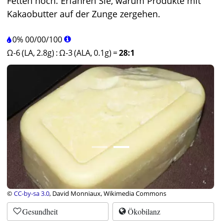
Fetten hoch. Erfahren Sie, warum Produkte mit
Kakaobutter auf der Zunge zergehen.
0%
00
/
00
/
100
Ω-6 (LA, 2.8g)
:
Ω-3 (ALA, 0.1g)
=
28:1
©
CC-by-sa 3.0
, David Monniaux, Wikimedia Commons
Gesundheit
Ökobilanz