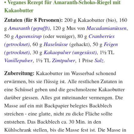
Veganes Rezept für Amaranth-Schoko-Riegel mit
Kakaobutter
Zutaten (für 8 Personen):
200 g Kakaobutter (bio), 160
g
Amaranth (gepufft)
, 120 g Mus von
Macadamianüssen
,
50 g
Agavensirup
(oder weniger), 80 g
Cranberries
(getrocknet)
, 60 g
Haselnüsse
(gehackt), 50 g
Feigen
(getrocknet)
, 30 g
Kakaopulver (ungesüsst)
, 1½ TL
Vanillepulver
, 1½ TL
Zimtpulver
, 1 Prise
Salz
.
Zubereitung:
Kakaobutter im Wasserbad schonend
erwärmen, bis sie flüssig ist. Alle restlichen Zutaten in
eine Schüssel geben und die geschmolzene Kakaobutter
darüber giessen. Alles gut miteinander vermengen. Die
Masse auf ein mit Backpapier belegtes Backblech
streichen - eine glatte, nicht zu dicke Fläche sollte
entstehen. Das Backblech ca. 30 Min. in den
Kühlschrank stellen, bis die Masse fest ist. Die Masse in