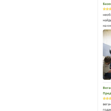
Базо
необ
найд
на кн
Вега
Пред
вега
года