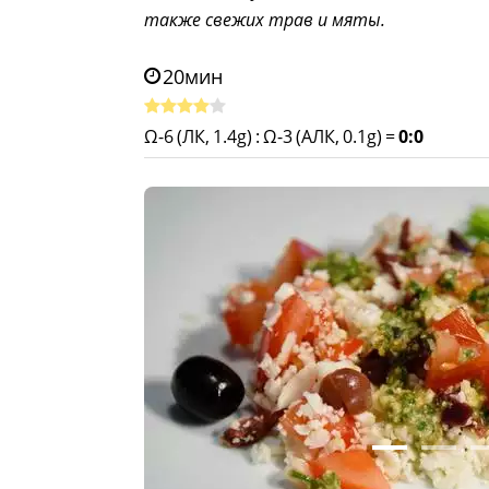
также свежих трав и мяты.
20мин
Ω-6 (ЛК, 1.4g)
:
Ω-3 (АЛК, 0.1g)
=
0:0