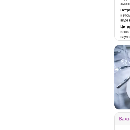
жирны
Остр
к это
виде 
Цитр
испол
случа
Важн