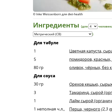
© Inke Weissenborn для diet-health
Ингредиенты
(для
человек
)
Для табуле
1
Цветная капуста, сыр
5
помидоров, красных,
80
гр
оливок, чёрных, без к
Для соуса
30
гр
Орехов кешью, сырых
3
Тамаринд, сырой (ор
1
Лайм сырой (органич
1
неполная ч.л.,
Перца, черного
(2,3 г