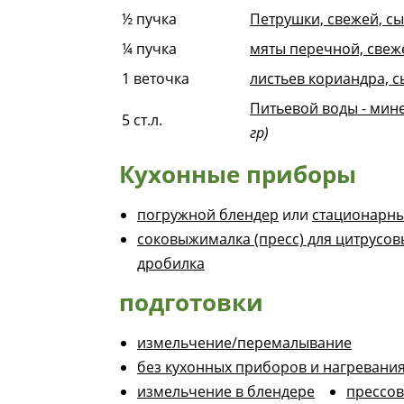
½
пучка
Петрушки, свежей, с
¼
пучка
мяты перечной, свеж
1
веточка
листьев кориандра, 
Питьевой воды - мин
5
ст.л.
гр)
Кухонные приборы
погружной блендер
или
стационарны
соковыжималка (пресс) для цитрусов
дробилка
подготовки
измельчение/перемалывание
без кухонных приборов и нагревани
измельчение в блендере
прессов