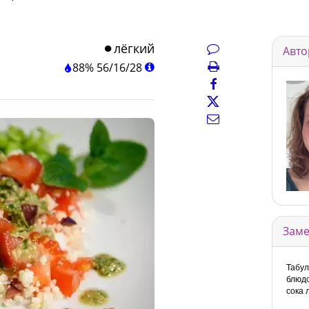
лёгкий
Авто
88%
56
/
16
/
28
Заме
Табул
блюдо
сока 