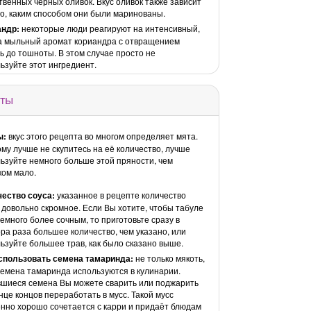
твенных чёрных оливок. Вкус оливок также зависит
го, каким способом они были маринованы.
андр:
некоторые люди реагируют на интенсивный,
а мыльный аромат кориандра с отвращением
ь до тошноты. В этом случае просто не
ьзуйте этот ингредиент.
ты
ы:
вкус этого рецепта во многом определяет мята.
му лучше не скупитесь на её количество, лучше
ьзуйте немного больше этой пряности, чем
ом мало.
чество соуса:
указанное в рецепте количество
 довольно скромное. Если Вы хотите, чтобы табуле
емного более сочным, то приготовьте сразу в
ра раза большее количество, чем указано, или
ьзуйте большее трав, как было сказано выше.
использовать семена тамаринда:
не только мякоть,
семена тамаринда используются в кулинарии.
шиеся семена Вы можете сварить или поджарить
онце концов переработать в мусс. Такой мусс
нно хорошо сочетается с карри и придаёт блюдам