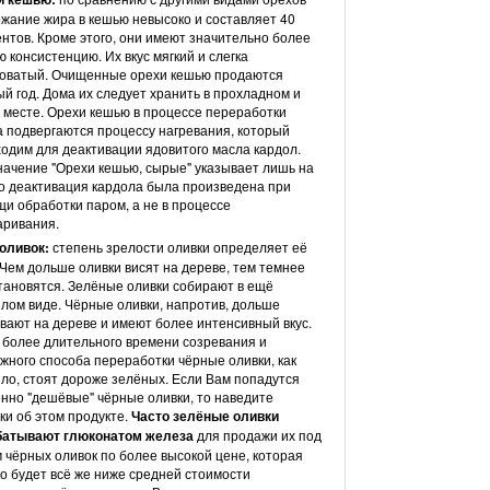
жание жира в кешью невысоко и составляет 40
нтов. Кроме этого, они имеют значительно более
ю консистенцию. Их вкус мягкий и слегка
коватый. Очищенные орехи кешью продаются
ый год. Дома их следует хранить в прохладном и
 месте. Орехи кешью в процессе переработки
а подвергаются процессу нагревания, который
одим для деактивации ядовитого масла кардол.
ачение "Орехи кешью, сырые" указывает лишь на
то деактивация кардола была произведена при
и обработки паром, а не в процессе
аривания.
 оливок:
степень зрелости оливки определяет её
 Чем дольше оливки висят на дереве, тем темнее
тановятся. Зелёные оливки собирают в ещё
лом виде. Чёрные оливки, напротив, дольше
вают на дереве и имеют более интенсивный вкус.
 более длительного времени созревания и
жного способа переработки чёрные оливки, как
ло, стоят дороже зелёных. Если Вам попадутся
нно "дешёвые" чёрные оливки, то наведите
ки об этом продукте.
Часто зелёные оливки
батывают глюконатом железа
для продажи их под
 чёрных оливок по более высокой цене, которая
о будет всё же ниже средней стоимости