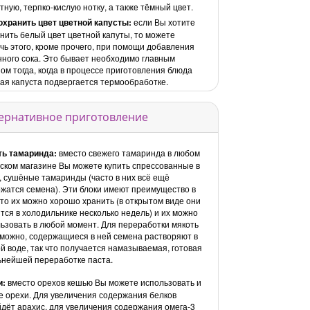
тную, терпко-кислую нотку, а также тёмный цвет.
охранить цвет цветной капусты:
если Вы хотите
нить белый цвет цветной капуты, то можете
чь этого, кроме прочего, при помощи добавления
ного сока. Это бывает необходимо главным
ом тогда, когда в процессе приготовления блюда
ая капуста подвергается термообработке.
ернативное приготовление
ть тамаринда:
вместо свежего тамаринда в любом
ском магазине Вы можете купить спрессованные в
, сушёные тамаринды (часто в них всё ещё
жатся семена). Эти блоки имеют преимущество в
что их можно хорошо хранить (в открытом виде они
тся в холодильнике несколько недель) и их можно
ьзовать в любой момент. Для переработки мякоть
зможно, содержащиеся в ней семена растворяют в
й воде, так что получается намазываемая, готовая
ьнейшей переработке паста.
и:
вместо орехов кешью Вы можете использовать и
е орехи. Для увеличения содержания белков
дёт арахис, для увеличения содержания омега-3