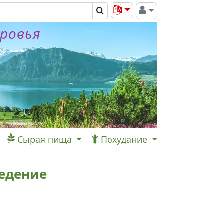
оровья
Сырая пища
Похудание
едение