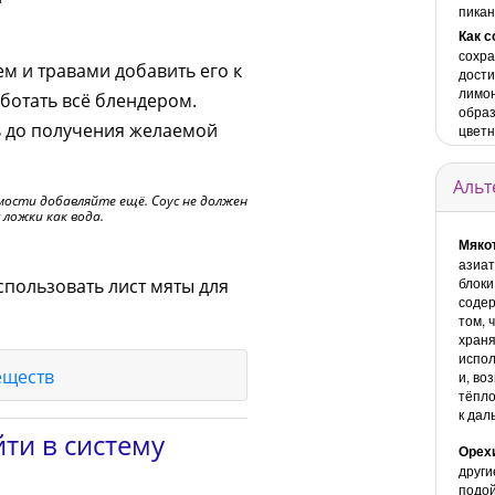
пикан
Как с
сохра
ем и травами добавить его к
дости
лимон
ботать всё блендером.
образ
ь до получения желаемой
цветн
Альт
имости добавляйте ещё. Соус не должен
 ложки как вода.
Мяко
азиат
блоки
спользовать лист мяты для
содер
том, 
храня
испол
еществ
и, во
тёпло
к дал
ти в систему
Орех
други
подой