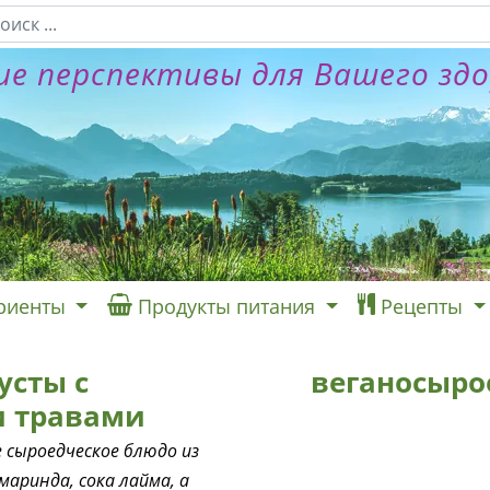
е перспективы для Вашего зд
риенты
Продукты питания
Рецепты
усты с
веганосыро
и травами
е сыроедческое блюдо из
аринда, сока лайма, а