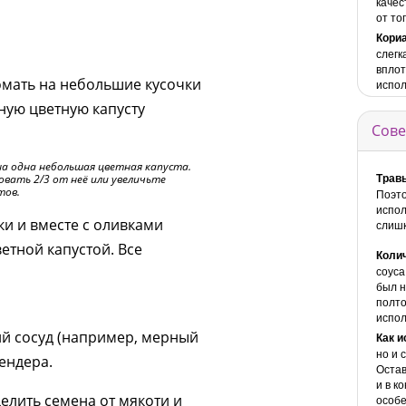
качес
от то
Кори
слегк
вплот
омать на небольшие кусочки
испол
ную цветную капусту
Сове
на одна небольшая цветная капуста.
Трав
овать 2/3 от неё или увеличьте
тов.
Поэто
испол
и и вместе с оливками
слишк
етной капустой. Все
Коли
соуса
был н
полто
испол
й сосуд (например, мерный
Как 
но и 
ендера.
Остав
и в к
елить семена от мякоти и
особе