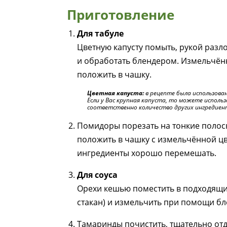
Приготовление
Для табуле
Цветную капусту помыть, рукой разл
и обработать блендером. Измельчён
положить в чашку.
Цветная капуста:
в рецепте была использова
Если у Вас крупная капуста, то можете использ
соответственно количество других ингредиен
Помидоры порезать на тонкие полоск
положить в чашку с измельчённой цв
ингредиенты хорошо перемешать.
Для соуса
Орехи кешью поместить в подходящи
стакан) и измельчить при помощи бл
Тамаринды почистить, тщательно отд