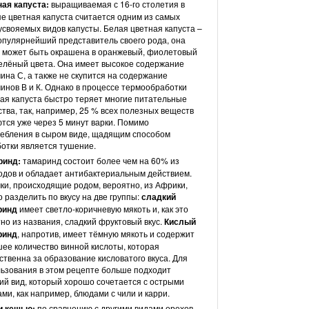
ная капуста:
выращиваемая с 16-го столетия в
е цветная капуста считается одним из самых
усвояемых видов капусты. Белая цветная капуста –
опулярнейший представитель своего рода, она
 может быть окрашена в оранжевый, фиолетовый
елёный цвета. Она имеет высокое содержание
ина С, а также не скупится на содержание
инов В и К. Однако в процессе термообработки
ая капуста быстро теряет многие питательные
тва, так, например, 25 % всех полезных веществ
тся уже через 5 минут варки. Помимо
ебления в сыром виде, щадящим способом
отки является тушение.
ринд:
тамаринд состоит более чем на 60% из
одов и обладает антибактериальным действием.
ки, происходящие родом, вероятно, из Африки,
 разделить по вкусу на две группы:
сладкий
ринд
имеет светло-коричневую мякоть и, как это
но из названия, сладкий фруктовый вкус.
Кислый
ринд
, напротив, имеет тёмную мякоть и содержит
ее количество винной кислоты, которая
ственна за образование кисловатого вкуса. Для
ьзования в этом рецепте больше подходит
ий вид, который хорошо сочетается с острыми
ми, как например, блюдами с чили и карри.
и кешью:
по сравнению с другими видами орехов