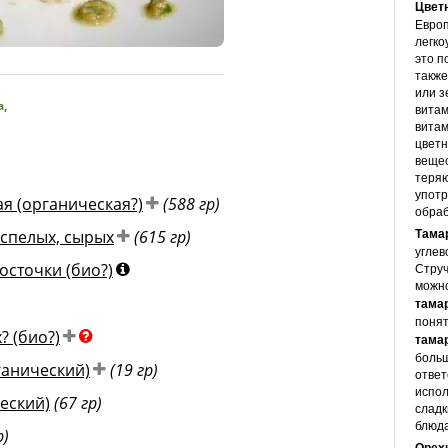
Цвет
Европ
легко
© Inke Weissenborn для diet-health
это п
также
или з
а
,
витам
витам
цветн
вещес
теряю
употр
ая (органическая?)
(588 гр)
обраб
Тама
 спелых, сырых
(615 гр)
углев
осточки (био?)
Струч
можно
тама
понят
? (био?)
тама
больш
ганический)
(19 гр)
ответ
испол
еский)
(67 гр)
сладк
блюда
р)
Орех