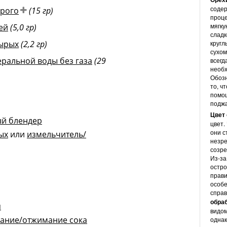
содер
ырого
(15 гр)
проце
мягку
ей
(5,0 гр)
слад
сырых
(2,2 гр)
кругл
сухом
еральной воды без газа
(29
всегд
необх
Обозн
то, ч
помощ
подж
Цвет
й блендер
цвет.
они с
ых
или
измельчитель/
незре
созре
Из-за
остро
прави
особе
справ
обра
я
видом
ание/отжимание сока
однак