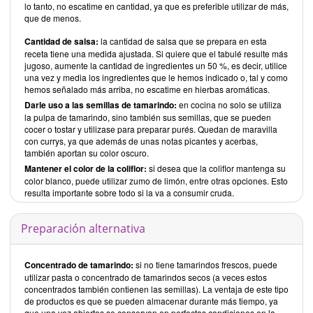
lo tanto, no escatime en cantidad, ya que es preferible utilizar de más,
que de menos.
Cantidad de salsa:
la cantidad de salsa que se prepara en esta
receta tiene una medida ajustada. Si quiere que el tabulé resulte más
jugoso, aumente la cantidad de ingredientes un 50 %, es decir, utilice
una vez y media los ingredientes que le hemos indicado o, tal y como
hemos señalado más arriba, no escatime en hierbas aromáticas.
Darle uso a las semillas de tamarindo:
en cocina no solo se utiliza
la pulpa de tamarindo, sino también sus semillas, que se pueden
cocer o tostar y utilizase para preparar purés. Quedan de maravilla
con currys, ya que además de unas notas picantes y acerbas,
también aportan su color oscuro.
Mantener el color de la coliflor:
si desea que la coliflor mantenga su
color blanco, puede utilizar zumo de limón, entre otras opciones. Esto
resulta importante sobre todo si la va a consumir cruda.
Preparación alternativa
Concentrado de tamarindo:
si no tiene tamarindos frescos, puede
utilizar pasta o concentrado de tamarindos secos (a veces estos
concentrados también contienen las semillas). La ventaja de este tipo
de productos es que se pueden almacenar durante más tiempo, ya
que una vez abiertos se conservan en perfectas condiciones en la