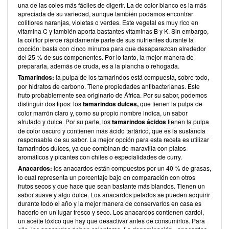
una de las coles más fáciles de digerir. La de color blanco es la más
apreciada de su variedad, aunque también podamos encontrar
coliflores naranjas, violetas o verdes. Este vegetal es muy rico en
vitamina C y también aporta bastantes vitaminas B y K. Sin embargo,
la coliflor pierde rápidamente parte de sus nutrientes durante la
cocción: basta con cinco minutos para que desaparezcan alrededor
del 25 % de sus componentes. Por lo tanto, la mejor manera de
prepararla, además de cruda, es a la plancha o rehogada.
Tamarindos:
la pulpa de los tamarindos está compuesta, sobre todo,
por hidratos de carbono. Tiene propiedades antibacterianas. Este
fruto probablemente sea originario de África. Por su sabor, podemos
distinguir dos tipos: los
tamarindos dulces,
que tienen la pulpa de
color marrón claro y, como su propio nombre indica, un sabor
afrutado y dulce. Por su parte, los
tamarindos ácidos
tienen la pulpa
de color oscuro y contienen más ácido tartárico, que es la sustancia
responsable de su sabor. La mejor opción para esta receta es utilizar
tamarindos dulces, ya que combinan de maravilla con platos
aromáticos y picantes con chiles o especialidades de curry.
Anacardos:
los anacardos están compuestos por un 40 % de grasas,
lo cual representa un porcentaje bajo en comparación con otros
frutos secos y que hace que sean bastante más blandos. Tienen un
sabor suave y algo dulce. Los anacardos pelados se pueden adquirir
durante todo el año y la mejor manera de conservarlos en casa es
hacerlo en un lugar fresco y seco. Los anacardos contienen cardol,
un aceite tóxico que hay que desactivar antes de consumirlos. Para