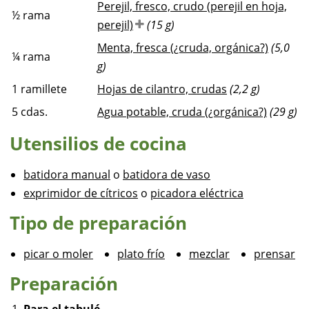
Perejil, fresco, crudo (perejil en hoja,
½
rama
perejil)
(15 g)
Menta, fresca (¿cruda, orgánica?)
(5,0
¼
rama
g)
1
ramillete
Hojas de cilantro, crudas
(2,2 g)
5
cdas.
Agua potable, cruda (¿orgánica?)
(29 g)
Utensilios de cocina
batidora manual
o
batidora de vaso
exprimidor de cítricos
o
picadora eléctrica
Tipo de preparación
picar o moler
plato frío
mezclar
prensar
Preparación