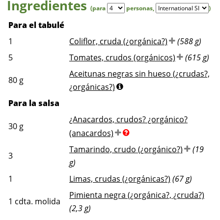
Ingredientes
(para
personas
,
)
Para el tabulé
1
Coliflor, cruda (¿orgánica?)
(588 g)
5
Tomates, crudos (orgánicos)
(615 g)
Aceitunas negras sin hueso (¿crudas?,
80
g
¿orgánicas?)
Para la salsa
¿Anacardos, crudos? ¿orgánico?
30
g
(anacardos)
Tamarindo, crudo (¿orgánico?)
(19
3
g)
1
Limas, crudas (¿orgánicas?)
(67 g)
Pimienta negra (¿orgánica?, ¿cruda?)
1
cdta. molida
(2,3 g)