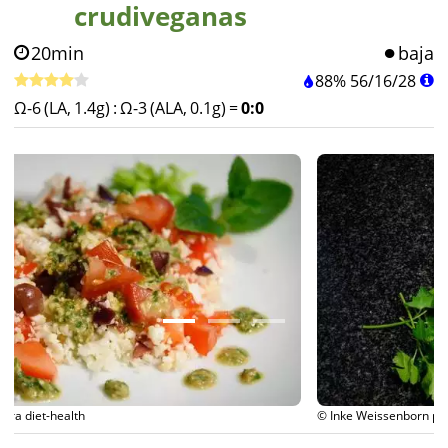
crudiveganas
20min
baja
88%
56
/
16
/
28
Ω-6 (LA, 1.4g)
:
Ω-3 (ALA, 0.1g)
=
0:0
© Inke Weissenborn para diet-health