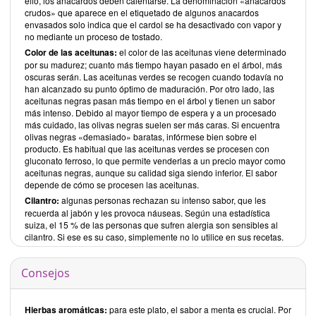
ello, los anacardos deben calentarse. La denominación «anacardos
crudos» que aparece en el etiquetado de algunos anacardos
envasados solo indica que el cardol se ha desactivado con vapor y
no mediante un proceso de tostado.
Color de las aceitunas:
el color de las aceitunas viene determinado
por su madurez; cuanto más tiempo hayan pasado en el árbol, más
oscuras serán. Las aceitunas verdes se recogen cuando todavía no
han alcanzado su punto óptimo de maduración. Por otro lado, las
aceitunas negras pasan más tiempo en el árbol y tienen un sabor
más intenso. Debido al mayor tiempo de espera y a un procesado
más cuidado, las olivas negras suelen ser más caras. Si encuentra
olivas negras «demasiado» baratas, infórmese bien sobre el
producto. Es habitual que las aceitunas verdes se procesen con
gluconato ferroso, lo que permite venderlas a un precio mayor como
aceitunas negras, aunque su calidad siga siendo inferior. El sabor
depende de cómo se procesen las aceitunas.
Cilantro:
algunas personas rechazan su intenso sabor, que les
recuerda al jabón y les provoca náuseas. Según una estadística
suiza, el 15 % de las personas que sufren alergia son sensibles al
cilantro. Si ese es su caso, simplemente no lo utilice en sus recetas.
Consejos
Hierbas aromáticas:
para este plato, el sabor a menta es crucial. Por