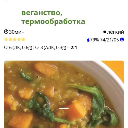
веганство,
термообработка
30мин
лёгкий
79%
74
/
21
/
05
Ω-6 (ЛК, 0.6g)
:
Ω-3 (АЛК, 0.3g)
=
2:1