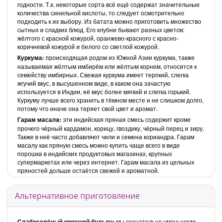
годности. Т.к. некоторые сорта всё ещё содержат значительные
количества синильной кислоты, то следует осмотрительно
подходить к их выбору. Из батата можно приготовить множество
сытных и сладких блюд. Его клубни бывают разных цветов:
жёлтого с красной кожурой, оранжево-красного с красно-
коричневой кожурой и белого со светлой кожурой.
Куркума:
происходящая родом из Южной Азии куркума, также
называемая жёлтым имбирём или жёлтым корнем, относится к
семейству имбирных. Свежая куркума имеет терпкий, слегка
жгучий вкус, в высушенном виде, в каком она зачастую
используется в Индии, её вкус более мягкий и слегка горький.
Куркуму лучше всего хранить в тёмном месте и не слишком долго,
потому что иначе она теряет свой цвет и аромат.
Гарам масалa:
эти индийская пряная смесь содержит кроме
прочего чёрный кардамон, корицу, гвоздику, чёрный перец и зиру.
Также в неё часто добавляют чили и семена кориандра. Гарам
масалу как пряную смесь можно купить чаще всего в виде
порошка в индийских продуктовых магазинах, крупных
супермаркетах или через интернет. Гарам масала из цельных
пряностей дольше остаётся свежей и ароматной.
Альтернативное приготовление
Слабосолёный овощной бульон:
мы сознательно уменьшили