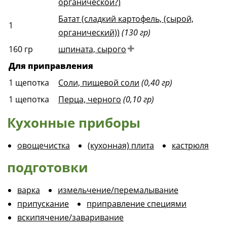
органической?)
Батат (сладкий картофель, (сырой,
1
органический))
(130 гр)
160
гр
шпината, сырого
Для приправления
1
щепотка
Соли, пищевой соли
(0,40 гр)
1
щепотка
Перца, черного
(0,10 гр)
Кухонные приборы
овощечистка
(кухонная) плита
кастрюля
подготовки
варка
измельчение/перемалывание
припускание
приправление специями
вскипячение/заваривание