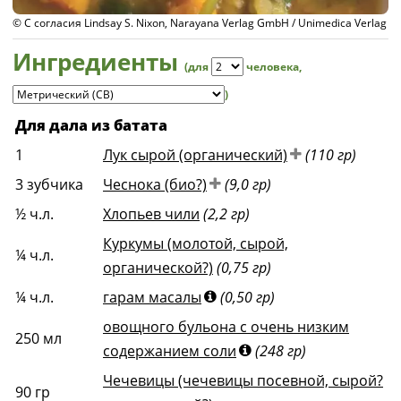
© С согласия Lindsay S. Nixon, Narayana Verlag GmbH / Unimedica Verlag
Ингредиенты
(для
человека
,
)
Для дала из батата
1
Лук сырой (органический)
(110 гр)
3
зубчика
Чеснока (био?)
(9,0 гр)
½
ч.л.
Хлопьев чили
(2,2 гр)
Куркумы (молотой, сырой,
¼
ч.л.
органической?)
(0,75 гр)
¼
ч.л.
гарам масалы
(0,50 гр)
овощного бульона с очень низким
250
мл
содержанием соли
(248 гр)
Чечевицы (чечевицы посевной, сырой?
90
гр