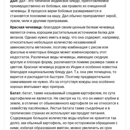
Дал:
дал - это типичное индийское блюдо, приготовляемое
преимущественно из бобовых, как правило из очищенной
чечевицы. В процессе варки бобовые развариваются и
становятся похожими на кашу. Дал обычно приправляют зирой,
луком, чили и другими приправами.
Красная чечевица:
благодаря своим ценным белкам чечевица
является очень хорошим растительным источником белка для
веганов. Однако нужно иметь в виду, что она содержит, например,
относительно небольшое количество незаменимой
аминокислоты метионин, поэтому комбинация с рисом или
фасолью в некоторых блюдах может компенсировать этот
недостаток. Различные виды чечевицы, имеющие сходную
круглую и плоскую форму, различаются помимо размера также и
цветом. Красная чечевица родом из Индии и особенно известна
благодаря национальному блюду дал. Т.к. она уже почищена, то
варится и распадается быстрее. Поэтому предварительное
замачивание не нужно. Из-за отсутствуя кожуры она особенно
хорошо впитывает вкус приправ.
Батат:
батат, также называемый сладким картофелем, по сути
картофелем не является. Не смотря на то, что он имеет клубни в
земле, в отличие от обыкновенного картофеля он не относится к
семейству паслёновых. Листья батата также съедобные и в
тропических странах их используют как продукт питания.
Содержащие большое количество воды клубни не хранятся так
долго, как обычный картофель, но при осторожном обращении с
ними, избегая образования вмятин, можно увеличить их срок